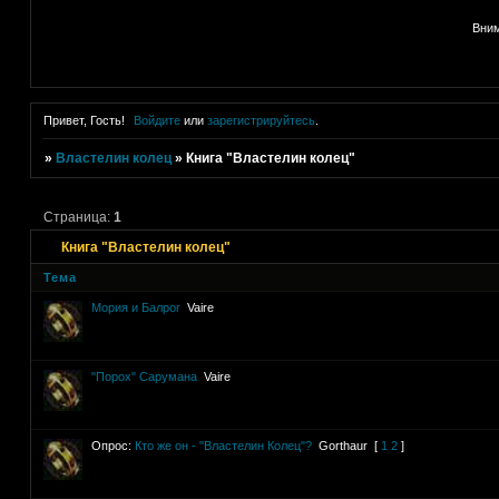
Вним
Привет, Гость!
Войдите
или
зарегистрируйтесь
.
»
Властелин колец
»
Книга "Властелин колец"
Страница:
1
Книга "Властелин колец"
Тема
Мория и Балрог
Vaire
"Порох" Сарумана
Vaire
Опрос:
Кто же он - "Властелин Колец"?
Gorthaur
[
1
2
]