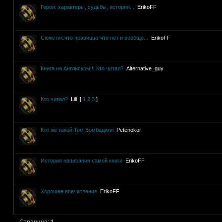
Герои: характеры, судьбы, история...
ErikoFF
Сюжетик:что нравицца-что нет и вообще...
ErikoFF
Книга на Англиском!!! Кто читал?
Alternative_guy
Кто читал?
Lili
[
1
2
3
]
Кто же такой Том Бомбадилл
Petenokor
История написания самой книги
ErikoFF
Хорошее впечатление
ErikoFF