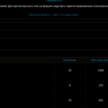
Раздача ICQ
ание! Для просмотра всех тем на форуме надо быть зарегистрированным пользовате
Discover-world.ru - сайт о путешествиях
Ответов
Просмотр
25
1395
8
176
33
625