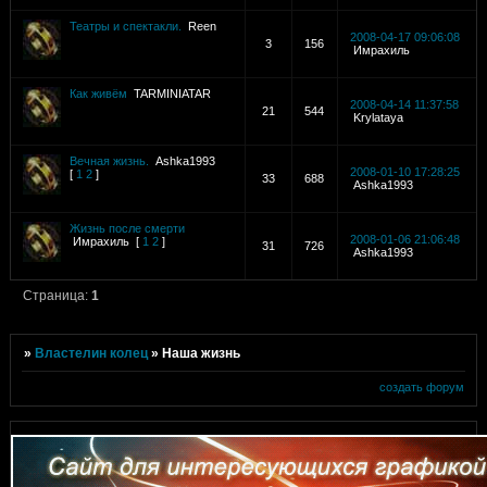
Театры и спектакли.
Reen
2008-04-17 09:06:08
3
156
Имрахиль
Как живём
TARMINIATAR
2008-04-14 11:37:58
21
544
Krylataya
Вечная жизнь.
Ashka1993
2008-01-10 17:28:25
[
1
2
]
33
688
Ashka1993
Жизнь после смерти
2008-01-06 21:06:48
Имрахиль
[
1
2
]
31
726
Ashka1993
Страница:
1
»
Властелин колец
»
Наша жизнь
создать форум