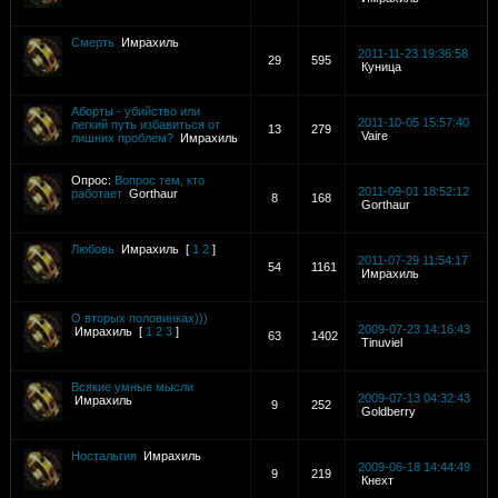
Смерть
Имрахиль
2011-11-23 19:36:58
29
595
Куница
Аборты - убийство или
2011-10-05 15:57:40
легкий путь избавиться от
13
279
Vaire
лишних проблем?
Имрахиль
Опрос:
Вопрос тем, кто
2011-09-01 18:52:12
работает
Gorthaur
8
168
Gorthaur
Любовь
Имрахиль
[
1
2
]
2011-07-29 11:54:17
54
1161
Имрахиль
О вторых половинках)))
2009-07-23 14:16:43
Имрахиль
[
1
2
3
]
63
1402
Tinuviel
Всякие умные мысли
2009-07-13 04:32:43
Имрахиль
9
252
Goldberry
Ностальгия
Имрахиль
2009-06-18 14:44:49
9
219
Кнехт