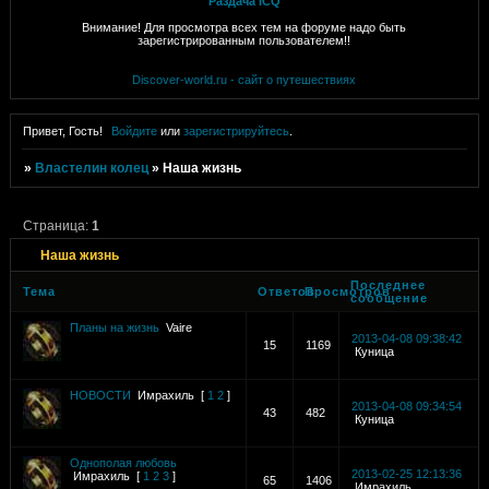
Раздача ICQ
Внимание! Для просмотра всех тем на форуме надо быть
зарегистрированным пользователем!!
Discover-world.ru - сайт о путешествиях
Привет, Гость!
Войдите
или
зарегистрируйтесь
.
»
Властелин колец
»
Наша жизнь
Страница:
1
Наша жизнь
Последнее
Тема
Ответов
Просмотров
сообщение
Планы на жизнь
Vaire
2013-04-08 09:38:42
15
1169
Куница
НОВОСТИ
Имрахиль
[
1
2
]
2013-04-08 09:34:54
43
482
Куница
Однополая любовь
2013-02-25 12:13:36
Имрахиль
[
1
2
3
]
65
1406
Имрахиль