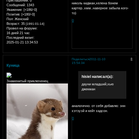
Приглашений:
0
николь кидман,хелена бонем
Сообщений:
1343
картер..хмм..наверное забыла кого-
Уважение:
[+186/-0]
то)
Позитив:
[+180/-0]
Пол:
Женский
0
Возраст:
35
[1991-01-14]
Провел на форуме:
16 дней 21 час
Последний визит:
2025-01-21 13:34:53
8
Поделиться
2011-11-10
15:54:34
Куница
hisiel написал(а):
Знаменитый приключенец
дауни младший,хью
джекман
аналогично. от себя добавлю: энн
хэтэуэй и кейт хадсон.
0