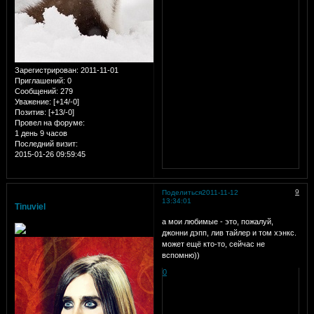
Зарегистрирован
: 2011-11-01
Приглашений:
0
Сообщений:
279
Уважение:
[+14/-0]
Позитив:
[+13/-0]
Провел на форуме:
1 день 9 часов
Последний визит:
2015-01-26 09:59:45
9
Поделиться
2011-11-12
13:34:01
Tinuviel
а мои любимые - это, пожалуй,
джонни дэпп, лив тайлер и том хэнкс.
может ещё кто-то, сейчас не
вспомню))
0