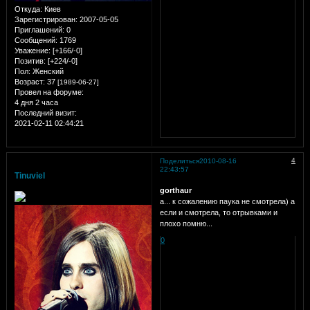
Откуда:
Киев
Зарегистрирован
: 2007-05-05
Приглашений:
0
Сообщений:
1769
Уважение:
[+166/-0]
Позитив:
[+224/-0]
Пол:
Женский
Возраст:
37
[1989-06-27]
Провел на форуме:
4 дня 2 часа
Последний визит:
2021-02-11 02:44:21
4
Поделиться
2010-08-16
22:43:57
Tinuviel
gorthaur
а... к сожалению паука не смотрела) а
если и смотрела, то отрывками и
плохо помню...
0