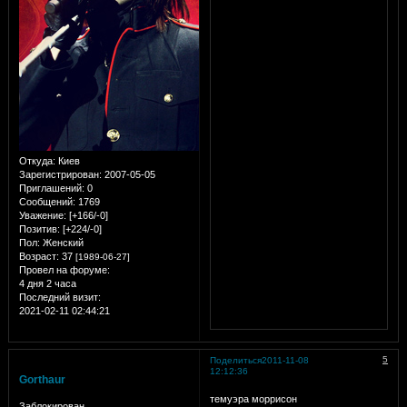
Откуда:
Киев
Зарегистрирован
: 2007-05-05
Приглашений:
0
Сообщений:
1769
Уважение:
[+166/-0]
Позитив:
[+224/-0]
Пол:
Женский
Возраст:
37
[1989-06-27]
Провел на форуме:
4 дня 2 часа
Последний визит:
2021-02-11 02:44:21
5
Поделиться
2011-11-08
12:12:36
Gorthaur
темуэра моррисон
Заблокирован