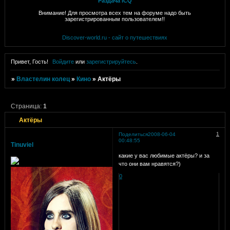
Раздача ICQ
Внимание! Для просмотра всех тем на форуме надо быть
зарегистрированным пользователем!!
Discover-world.ru - сайт о путешествиях
Привет, Гость!
Войдите
или
зарегистрируйтесь
.
»
Властелин колец
»
Кино
»
Актёры
Страница:
1
Актёры
1
Поделиться
2008-06-04
00:48:55
Tinuviel
какие у вас любимые актёры? и за
что они вам нравятся?)
0