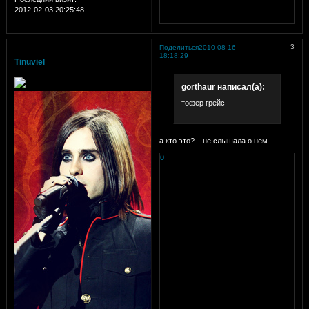
2012-02-03 20:25:48
3
Поделиться
2010-08-16
18:18:29
Tinuviel
gorthaur написал(а):
тофер грейс
а кто это?
не слышала о нем...
0