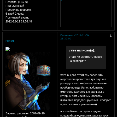
Позитив:
[+13/-0]
Пол:
Женский
Провел на форуме:
5 дней 2 часа
Последний визит:
2012-12-12 19:36:48
7
Поделиться
2011-11-09
23:36:05
Hisiel
vaire написал(а):
стоит ли смотреть"порок
на экспорт"?
хотя бы раз стоит.темболее что
мортенсен нравится.а тут еще и в
роли русского мафиози.лично мне
вообще всегда было любопытно
смотреть зарубежные фильмы,в
которых тем или иным образом
пытаются передать русский.. колорит
и,так сказать, сравнивать))
а из любимых актеров - дауни
Зарегистрирован
: 2007-09-29
младший,хью джекман, рассел кроу,