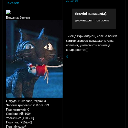
20:10:16
Tavaron
tinuviel написал(а):
Владыка Земель
джонни дэпп, том хэнкс
и ещё гэри олдмен, хелена бонем
картер, жеррар депардье, милла
йовович, уилл смит и арнольд
шварценеггер))
0
Откуда:
Николаев, Украина
Зарегистрирован
: 2007-05-23
Приглашений:
0
Сообщений:
1004
Уважение:
[+106/-0]
Позитив:
[+159/-0]
Пол:
Мужской