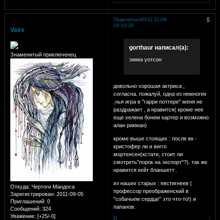
6
Поделиться
2011-11-08
16:10:20
Vaire
gorthaur написал(а):
Знаменитый приключенец
эмма уотсон
довольно хорошая актриса ,
согласна. пожалуй, одна из немногих
,чья игра в "гарри поттере" меня не
раздражает , а нравится( кроме нее
еще хелена бонем картер и возможно
алан рикман)
кроме выше стоящих : после вк -
кристофер ли и вигго
мортенсен(кстати, стоит ли
смотреть"порок на экспорт"?). так же
нравится кейт бланшетт .
из наших старых : евстигнеев (
Откуда:
Чертоги Мандоса
профессор преображенский в
Зарегистрирован
: 2011-09-05
"собачьем сердце" это что-то!) и
Приглашений:
0
папанов.
Сообщений:
324
Уважение:
[+25/-0]
0