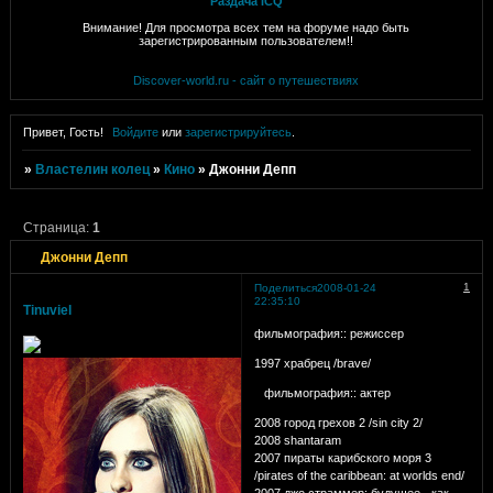
Раздача ICQ
Внимание! Для просмотра всех тем на форуме надо быть
зарегистрированным пользователем!!
Discover-world.ru - сайт о путешествиях
Привет, Гость!
Войдите
или
зарегистрируйтесь
.
»
Властелин колец
»
Кино
»
Джонни Депп
Страница:
1
Джонни Депп
1
Поделиться
2008-01-24
22:35:10
Tinuviel
фильмография:: режиссер
1997 храбрец /brave/
фильмография:: актер
2008 город грехов 2 /sin city 2/
2008 shantaram
2007 пираты карибского моря 3
/pirates of the caribbean: at worlds end/