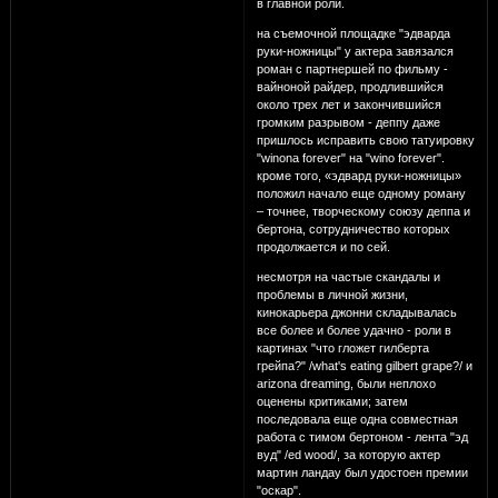
в главной роли.
на съемочной площадке "эдварда
руки-ножницы" у актера завязался
роман с партнершей по фильму -
вайноной райдер, продлившийся
около трех лет и закончившийся
громким разрывом - деппу даже
пришлось исправить свою татуировку
"winona forever" на "wino forever".
кроме того, «эдвард руки-ножницы»
положил начало еще одному роману
– точнее, творческому союзу деппа и
бертона, сотрудничество которых
продолжается и по сей.
несмотря на частые скандалы и
проблемы в личной жизни,
кинокарьера джонни складывалась
все более и более удачно - роли в
картинах "что гложет гилберта
грейпа?" /what's eating gilbert grape?/ и
arizona dreaming, были неплохо
оценены критиками; затем
последовала еще одна совместная
работа с тимом бертоном - лента "эд
вуд" /ed wood/, за которую актер
мартин ландау был удостоен премии
"оскар".