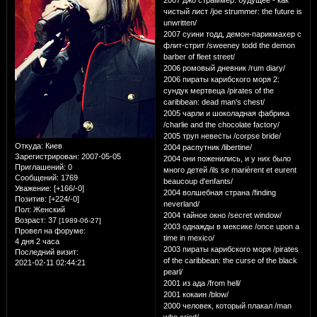
2007 джо страммер: будущее - как
чистый лист /joe strummer: the future is
unwritten/
2007 суини тодд, демон-парикмахер с
флит-стрит /sweeney todd the demon
barber of fleet street/
2006 ромовый дневник /rum diary/
2006 пираты карибского моря 2:
сундук мертвеца /pirates of the
caribbean: dead man's chest/
2005 чарли и шоколадная фабрика
/charlie and the chocolate factory/
2005 труп невесты /corpse bride/
Откуда:
Киев
2004 распутник /libertine/
Зарегистрирован
: 2007-05-05
2004 они поженились, и у них было
Приглашений:
0
много детей /ils se marièrent et eurent
Сообщений:
1769
beaucoup d'enfants/
Уважение:
[+166/-0]
2004 волшебная страна /finding
Позитив:
[+224/-0]
neverland/
Пол:
Женский
2004 тайное окно /secret window/
Возраст:
37
[1989-06-27]
2003 однажды в мексике /once upon a
Провел на форуме:
time in mexico/
4 дня 2 часа
2003 пираты карибского моря /pirates
Последний визит:
of the caribbean: the curse of the black
2021-02-11 02:44:21
pearl/
2001 из ада /from hell/
2001 кокаин /blow/
2000 человек, который плакал /man