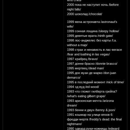
who cried/
2000 пока не наступит ночь /before
night falls/
2000 шоколад /chocolat/
1999 жена астронавта /astronaut's
wife/
1999 сонная лощина /sleepy hollow/
1999 девятые врата /ninth gate/
1998 лос-анджелес без карты /l.a.
without a map/
1998 страх и ненависть в лас-вегасе
/fear and loathing in las vegas/
1997 храбрец /brave/
1997 донни браско /donnie brasco/
1995 мертвец /dead man/
1995 дон жуан де марко /don juan
demarco/
1995 в последний момент /nick of time/
1994 эд вуд /ed wood/
1993 что гложет гилберта грейпа?
/what's eating gilbert grape/
1993 аризонская мечта /arizona
dream/
1993 бенни и джун /benny & joon/
1991 кошмар на улице вязов 6:
фредди мертв /freddy's dead: the final
nightmare/
1990 эдвард руки-ножницы /edward