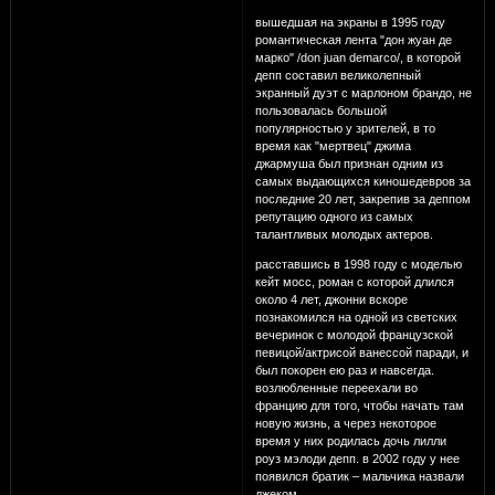
вышедшая на экраны в 1995 году
романтическая лента "дон жуан де
марко" /don juan demarco/, в которой
депп составил великолепный
экранный дуэт с марлоном брандо, не
пользовалась большой
популярностью у зрителей, в то
время как "мертвец" джима
джармуша был признан одним из
самых выдающихся киношедевров за
последние 20 лет, закрепив за деппом
репутацию одного из самых
талантливых молодых актеров.
расставшись в 1998 году с моделью
кейт мосс, роман с которой длился
около 4 лет, джонни вскоре
познакомился на одной из светских
вечеринок с молодой французской
певицой/актрисой ванессой паради, и
был покорен ею раз и навсегда.
возлюбленные переехали во
францию для того, чтобы начать там
новую жизнь, а через некоторое
время у них родилась дочь лилли
роуз мэлоди депп. в 2002 году у нее
появился братик – мальчика назвали
джеком.