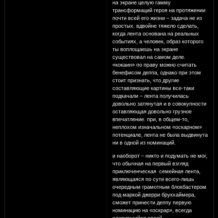
на экране целую гамму
трансформаций героя на протяжении
почти всей его жизни – задача не из
простых. вдвойне тяжело сделать,
когда лента основана на реальных
событиях, а человек, образ которого
ты воплощаешь на экране
существовал на самом деле.
«кокаин» по праву можно считать
бенефисом деппа, однако при этом
стоит признать, что другие
составляющие картины все-таки
подкачали – лента получилась
довольно затянутая и в совокупности
оставляющая довольно грузное
впечатление. при, в общем-то,
неплохом изначальном «оскарном»
потенциале, лента не была выдвинута
ни в одной из номинаций.
и наоборот – никто и подумать не мог,
что обычная на первый взгляд
приключенческая семейная лента,
являющаяся по сути всего-лишь
очередным грамотным блокбастером
под маркой джерри брукхаймера,
сможет принести деппу первую
номинацию на «оскрар», всегда