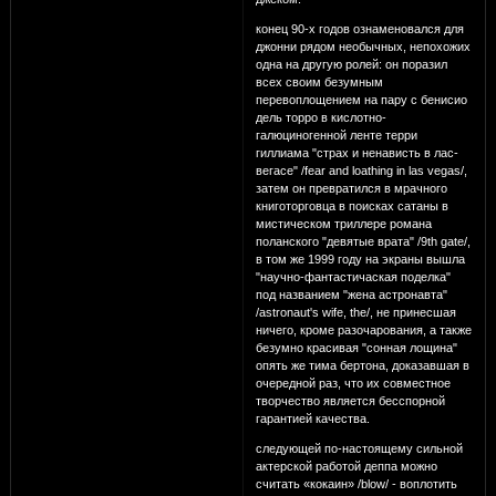
конец 90-х годов ознаменовался для
джонни рядом необычных, непохожих
одна на другую ролей: он поразил
всех своим безумным
перевоплощением на пару с бенисио
дель торро в кислотно-
галюциногенной ленте терри
гиллиама "страх и ненависть в лас-
вегасе" /fear and loathing in las vegas/,
затем он превратился в мрачного
книготорговца в поисках сатаны в
мистическом триллере романа
поланского "девятые врата" /9th gate/,
в том же 1999 году на экраны вышла
"научно-фантастичаская поделка"
под названием "жена астронавта"
/astronaut's wife, the/, не принесшая
ничего, кроме разочарования, а также
безумно красивая "сонная лощина"
опять же тима бертона, доказавшая в
очередной раз, что их совместное
творчество является бесспорной
гарантией качества.
следующей по-настоящему сильной
актерской работой деппа можно
считать «кокаин» /blow/ - воплотить