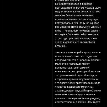
славившийся своей
консервативностью в подборе
претендентов. впрочем, удача в 2004
году отвернулась от деппа (в тот год
лучшим был признан не менее
великолепный шон пенн). ситуация
повторилась в 2005 году, но на этот
раз увел заветную статуэтку джэмми
фокс, что впрочем не удивительно –
его игра в биопике «рей» затмила в
этом году практически всех, в том
числе и деппа с его «волшебной
стране».
зато вот в чем ни рей чарльз, ни шон
пенн не может тягаться с «джеком
спэрроу» так это в народной любви -
мало кто в голливуде может
похвастаться такой армией
поклонников, которую приобрел этот
экстравагантный пират благодаря
стараниям джонни. неудивительно,
что практически сразу после выхода
«пиратов карибского моря» на
экраны, джерри брукхаймер объявил
о началах съемок двух сиквелов
фильма – на экранах мы их увидим,
соответственно, в 2006 и 2007 годах.