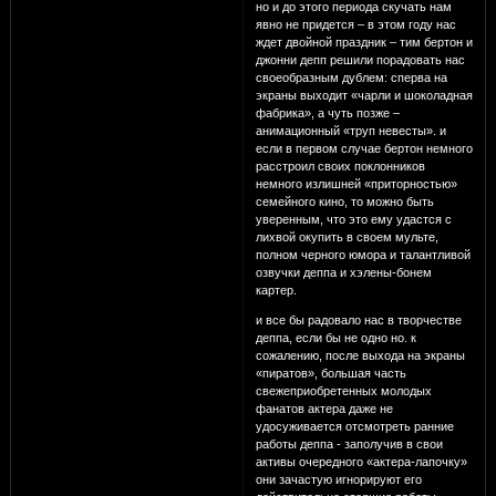
но и до этого периода скучать нам
явно не придется – в этом году нас
ждет двойной праздник – тим бертон и
джонни депп решили порадовать нас
своеобразным дублем: сперва на
экраны выходит «чарли и шоколадная
фабрика», а чуть позже –
анимационный «труп невесты». и
если в первом случае бертон немного
расстроил своих поклонников
немного излишней «приторностью»
семейного кино, то можно быть
уверенным, что это ему удастся с
лихвой окупить в своем мульте,
полном черного юмора и талантливой
озвучки деппа и хэлены-бонем
картер.
и все бы радовало нас в творчестве
деппа, если бы не одно но. к
сожалению, после выхода на экраны
«пиратов», большая часть
свежеприобретенных молодых
фанатов актера даже не
удосуживается отсмотреть ранние
работы деппа - заполучив в свои
активы очередного «актера-лапочку»
они зачастую игнорируют его