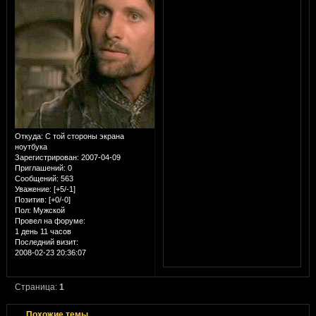
Откуда:
С той стороны экрана
ноутбука
Зарегистрирован
: 2007-04-09
Приглашений:
0
Сообщений:
563
Уважение:
[+5/-1]
Позитив:
[+0/-0]
Пол:
Мужской
Провел на форуме:
1 день 11 часов
Последний визит:
2008-02-23 20:36:07
Страница:
1
Похожие темы