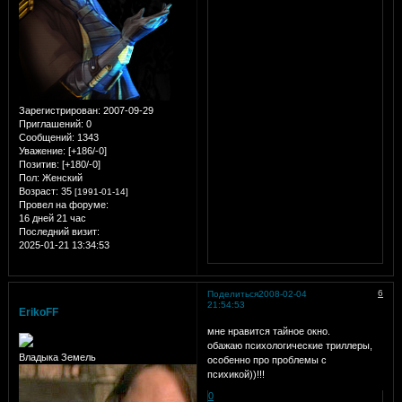
Зарегистрирован
: 2007-09-29
Приглашений:
0
Сообщений:
1343
Уважение:
[+186/-0]
Позитив:
[+180/-0]
Пол:
Женский
Возраст:
35
[1991-01-14]
Провел на форуме:
16 дней 21 час
Последний визит:
2025-01-21 13:34:53
6
Поделиться
2008-02-04
21:54:53
ErikoFF
мне нравится тайное окно.
обажаю психологические триллеры,
Владыка Земель
особенно про проблемы с
психикой))!!!
0