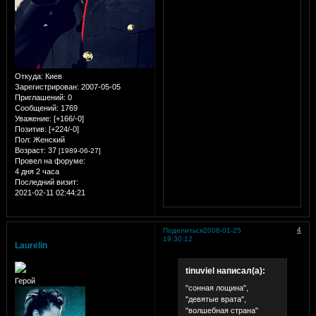
Откуда:
Киев
Зарегистрирован
: 2007-05-05
Приглашений:
0
Сообщений:
1769
Уважение:
[+166/-0]
Позитив:
[+224/-0]
Пол:
Женский
Возраст:
37
[1989-06-27]
Провел на форуме:
4 дня 2 часа
Последний визит:
2021-02-11 02:44:21
4
Поделиться
2008-01-25
19:30:12
Laurelin
tinuviel написал(а):
Герой
"сонная лощина",
"девятые врата",
"волшебная страна"