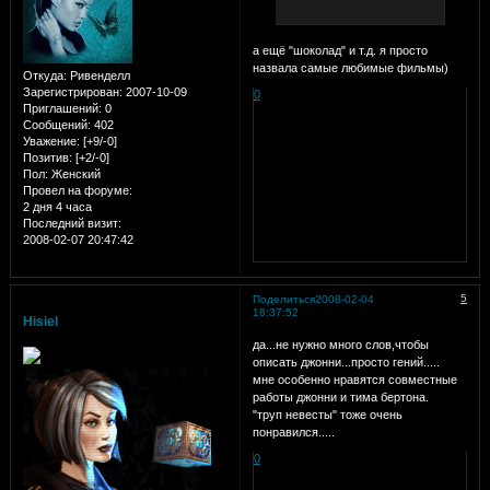
а ещё "шоколад" и т.д. я просто
назвала самые любимые фильмы)
Откуда:
Ривенделл
Зарегистрирован
: 2007-10-09
0
Приглашений:
0
Сообщений:
402
Уважение:
[+9/-0]
Позитив:
[+2/-0]
Пол:
Женский
Провел на форуме:
2 дня 4 часа
Последний визит:
2008-02-07 20:47:42
5
Поделиться
2008-02-04
18:37:52
Hisiel
да...не нужно много слов,чтобы
описать джонни...просто гений.....
мне особенно нравятся совместные
работы джонни и тима бертона.
"труп невесты" тоже очень
понравился.....
0