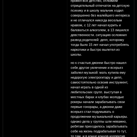
провел все детство, отложили
отрицательный отпечаток на детскую
психику и в школу мальчик ходил
совершенно без малейшего интереса
и не отличался никогда веселым
нравом, с 12 лет начал курить и
баловаться алкоголем, в 13 лишился
девственности. ситуацию осложнил
развод родителей: депп, которому
тогда было 15 лет начал употреблять
наркотики и быстро вылетел из
школы.
но к счастью джонни быстро нашел
себе другое увлечение и всерьез
заболел музыкой: мать купила ему
недорогую электрогитару и депп,
самостоятельно освоив инструмент,
начал играть в одной из
любительских групп. выступая в
местных барах и клубах молодые
рокеры начали зарабатывать свои
первые гонорары, а джонни даже
всерьез стал подумывать о
продолжении музыкальной карьеры.
однако дела у группы шли неважно,
ребятам приходилось зарабатывать
себе на жизнь подрабатывая то тут,
то там, и в конце концов коллектив