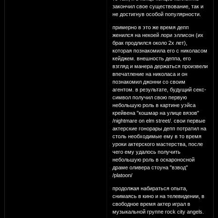
закончил свое существование, так и
не достигнув особой популярности.
примерно в это же время депп
женился на некоей лори эллисон (их
брак продлился около 2х лет),
которая познакомила его с николасом
кейджем. внешность деппа, его
взгляд и манера держаться произвели
впечатление на николаса и он
познакомил джонни со своим
агентом. в результате, будущий секс-
символ получил свою первую
небольшую роль в картине уэйса
крейвена "кошмар на улице вязов"
/nightmare on elm street/. свои первые
актерские гонорары депп потратил на
столь необходимые ему в то время
уроки актерского мастерства, после
чего ему удалось получить
небольшую роль в оскароносной
драме оливера стоуна "взвод"
/platoon/
продолжая набираться опыта,
снимаясь в кино и на телевидении, в
свободное время актер играл в
музыкальной группе rock city angels.