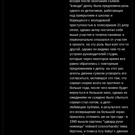
вскоре после окончания съемок
"взвода" деппу была предложена роль
одного из детективов, работающих
под прикрытием в школах и
борющихся с молодежной
преступностью в телесериале 21 jump
street, однако актер посчитал себя
выше участия в телепостановках и
первоначально отказался от участия
в проекте. на эту роль был взят кто-то
другой, однако он видимо чем-то не
устроил руководителей студии,
которые через некоторое время все
равно обратились с повторным
предложением к деппу. на этот раз
агенты джонни сумели уговорить его
согласиться, мотивируя это тем, что
сериал скорее всего не протянет и
больше года, после чего можно будет
вернуться в большое кино, однако их
ожиданиям не суждено было сбыться.
сериал стал хитом, а депп -
любимцем публики, в результате чего
его возвращение на большой экран
пришлось отложить аж на три года - в
1990 вышли картины "эдвард руки-
ножницы" /edward scissorhands/ тима
бертона, и плакса /cry-baby/ с джонни