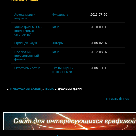
Ассоциации к
Флудильня
2011-07-29
подписи
Какие фильмы вы
Кино
2010-09-05
предпочитаете
смотреть?
Орландо Блум
Актеры
2008-02-07
Последний
Кино
2012-08-07
просмотренный
фильм
Ответить честно.
Тесты, игры и
2008-10-05
головоломки
»
Властелин колец
»
Кино
»
Джонни Депп
создать форум