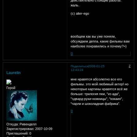
действительно стоящие работы.
жаль.
(c) alter-ego
вообщем как вы уже поняли,
обсуждаем деппа. какие фильмы вам
наиболее понравились и почему?=)
0
2
Поделиться
2008-01-25
12:43:24
Laurelin
мне нравятся абсолютно все его
фильмы. это мой любимый актер! но
Герой
некоторые картины нравятся всё же
больше: трилогия пкм, "из ада",
"эдвард-руки-ножницы", "кокаин",
"чарли и шоколадная фабрика".
0
Откуда:
Ривенделл
Зарегистрирован
: 2007-10-09
Приглашений:
0