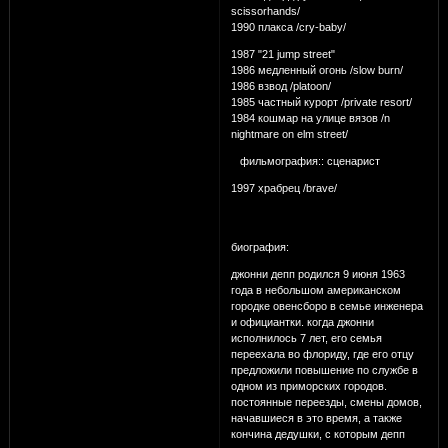
scissorhands/
1990 плакса /cry-baby/
1987 "21 jump street"
1986 медленный огонь /slow burn/
1986 взвод /platoon/
1985 частный курорт /private resort/
1984 кошмар на улице вязов /n
nightmare on elm street/
фильмография:: сценарист
1997 храбрец /brave/
биография:
джонни депп родился 9 июня 1963
года в небольшом американском
городке овенсборо в семье инженера
и официантки. когда джонни
исполнилось 7 лет, его семья
переехала во флориду, где его отцу
предложили повышение по службе в
одном из приморских городов.
постоянные переезды, смены домов,
начавшиеся в это время, а также
кончина дедушки, с которым депп