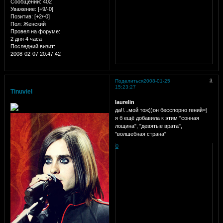
Сообщений:
402
Уважение:
[+9/-0]
Позитив:
[+2/-0]
Пол:
Женский
Провел на форуме:
2 дня 4 часа
Последний визит:
2008-02-07 20:47:42
3
Поделиться
2008-01-25
15:23:27
Tinuviel
laurelin
да!!...мой тож))он бесспорно гений=)
я б ещё добавила к этим "сонная
лощина", "девятые врата",
"волшебная страна"
0