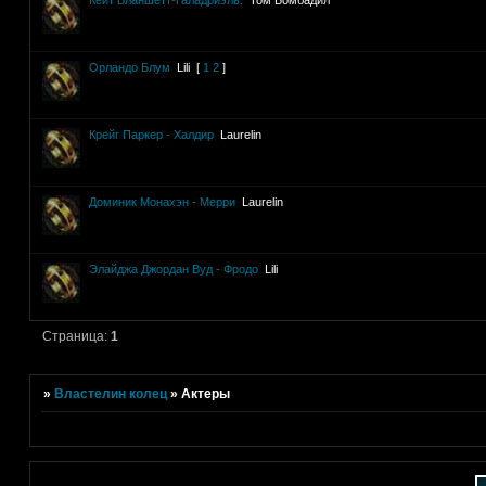
Кейт Бланшетт-Галадриэль.
Том Бомбадил
Орландо Блум
Lili
[
1
2
]
Крейг Паркер - Халдир
Laurelin
Доминик Монахэн - Мерри
Laurelin
Элайджа Джордан Вуд - Фродо
Lili
Страница:
1
»
Властелин колец
»
Актеры