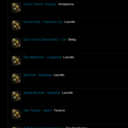
Хьюго Уивинг. Элронд.
Эллариэль
Билли Бойд - Перегрин Тук
Laurelin
Шон Остин (Sean Astin) - Сэм
Beleg
Йан МакКелен - Гендальф
Laurelin
Шон Бин - Боромир
Laurelin
Дэвид Венхам - Фарамир
Laurelin
Лив Тайлер - Арвен
Tavaron