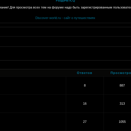
Раздача ICQ
ание! Для просмотра всех тем на форуме надо быть зарегистрированным пользовате
Discover-world.ru - сайт о путешествиях
Ответов
Просмотр
8
887
16
313
27
1055