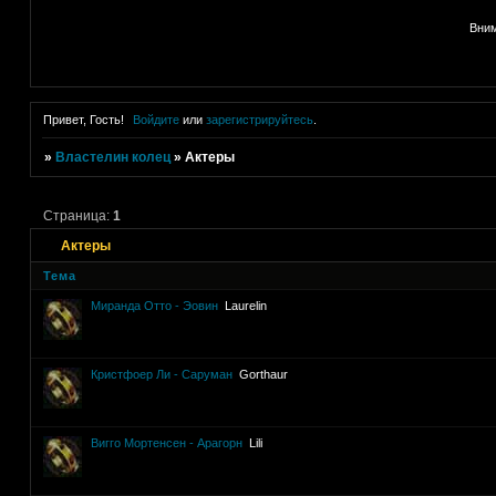
Вним
Привет, Гость!
Войдите
или
зарегистрируйтесь
.
»
Властелин колец
»
Актеры
Страница:
1
Актеры
Тема
Миранда Отто - Эовин
Laurelin
Кристфоер Ли - Саруман
Gorthaur
Вигго Мортенсен - Арагорн
Lili