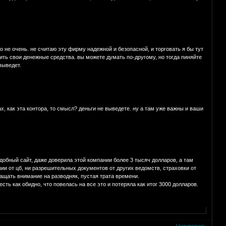
о не очень. не считаю эту фирму надежной и безопасной, и торговать я бы тут
нить свои денежные средства. вы можете думать по-другому, но тогда пиняйте
выведет.
х, как эта контора, то смысл? деньги не выведете. ну а там уже важны и ваши
подобный сайт, даже доверила этой компании более 3 тысяч долларов, а там
ии от цб, ни разрешительных документов от других ведомств, страховки от
ращать внимание на разводняк, пустая трата времени.
сть как обидно, что повелась на все это и потеряла как итог 3000 долларов.