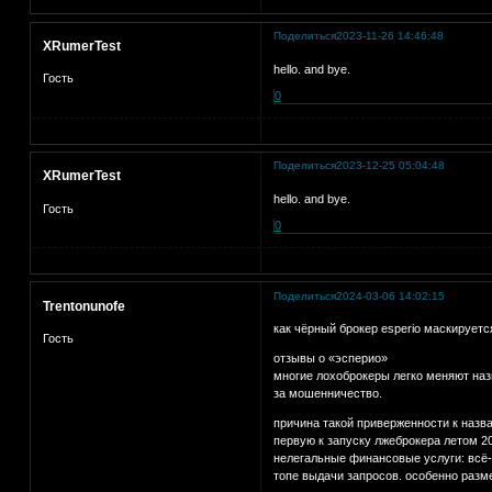
Поделиться
2023-11-26 14:46:48
XRumerTest
hello. and bye.
Гость
0
Поделиться
2023-12-25 05:04:48
XRumerTest
hello. and bye.
Гость
0
Поделиться
2024-03-06 14:02:15
Trentonunofe
как чёрный брокер esperio маскируетс
Гость
отзывы о «эсперио»
многие лохоброкеры легко меняют назв
за мошенничество.
причина такой приверженности к назва
первую к запуску лжеброкера летом 20
нелегальные финансовые услуги: всё-
топе выдачи запросов. особенно разм