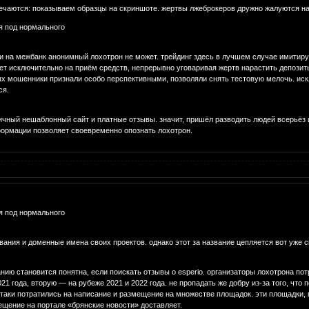
речаются: показываем образцы на скриншоте. жертвы лжеброкеров дружно жалуются н
я под нормального
ки на межбанк анонимный лохотрон не может. трейдинг здесь в лучшем случае имити
ет исключительно на приём средств, непрерывно уговаривая жертв нарастить депозиты
ых мошенники признали особо перспективными, позволяли снять тестовую мелочь. ис
ся.
личный нешаблонный сайт и платные отзывы. значит, пришёл разводить людей всерьёз 
формации позволяет своевременно опознать лохотрон.
я под нормального
ания и доменные имена своих проектов. однако этот за название цепляется вот уже с
нию становится понятна, если поискать отзывы о esperio. организаторы лохотрона по
21 года, вторую — на рубеже 2021 и 2022 года. не пропадать же добру из-за того, что
таки потратились на написание и размещение на множестве площадок. эти площадки, 
ещение на портале «брянские новости» доставляет.