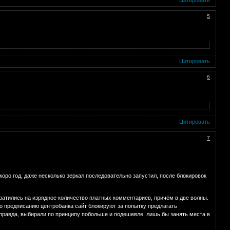
Цитировать
5
Цитировать
6
Цитировать
7
коро год, даже несколько зеркал последовательно запустил, после блокировок
тратились на изрядное количество платных комментариев, причём в две волны.
 по предписанию центробанка сайт блокируют за попытку предлагать
правда, выбирали по принципу побольше и подешевле, лишь бы занять места в