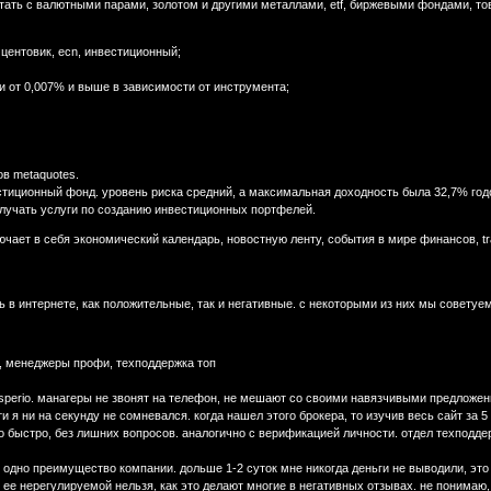
тать с валютными парами, золотом и другими металлами, etf, биржевыми фондами, то
 центовик, ecn, инвестиционный;
и от 0,007% и выше в зависимости от инструмента;
ов metaquotes.
вестиционный фонд. уровень риска средний, а максимальная доходность была 32,7% го
лучать услуги по созданию инвестиционных портфелей.
чает в себя экономический календарь, новостную ленту, события в мире финансов, tr
ь в интернете, как положительные, так и негативные. с некоторыми из них мы совету
, менеджеры профи, техподдержка топ
sperio. манагеры не звонят на телефон, не мешают со своими навязчивыми предложени
 я ни на секунду не сомневался. когда нашел этого брокера, то изучив весь сайт за 5 
 быстро, без лишних вопросов. аналогично с верификацией личности. отдел техподдер
одно преимущество компании. дольше 1-2 суток мне никогда деньги не выводили, это 
ь ее нерегулируемой нельзя, как это делают многие в негативных отзывах. не понимаю,