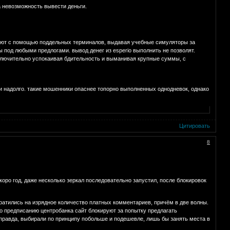
а невозможность вывести деньги.
руют с помощью поддельных терминалов, выдавая учебные симуляторы за
 под любыми предлогами. вывод денег из esperio выполнить не позволят.
ключительно успокаивая бдительность и выманивая крупные суммы, с
и надолго. такие мошенники опаснее топорно выполненных однодневок, однако
Цитировать
8
коро год, даже несколько зеркал последовательно запустил, после блокировок
тратились на изрядное количество платных комментариев, причём в две волны.
 по предписанию центробанка сайт блокируют за попытку предлагать
правда, выбирали по принципу побольше и подешевле, лишь бы занять места в