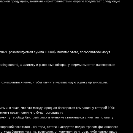
варной продукцией, акциями и криптовалютами. esperio предлагает следующие
довых. рекомендуемая сумма 10000$. помимо этого, пользователи могут
ading central, аналитику и рыночные обзоры. у фирмы имеется партнерская
ем ознакомиться ниже, чтобы изучить независимую оценку организации.
ями. я знаю, что это международная брокерская компания, у которой 100к
минут сразу понял, что буду торговать тут.
жки тут вообще быстрый, хотя я лично не сталкивался с ним, но по опыту
хороший показатель. контора, кстати, находится под контролем финансового
 откуда берется негатив. возможно, от конкурентов что ли, либо нытики пишут