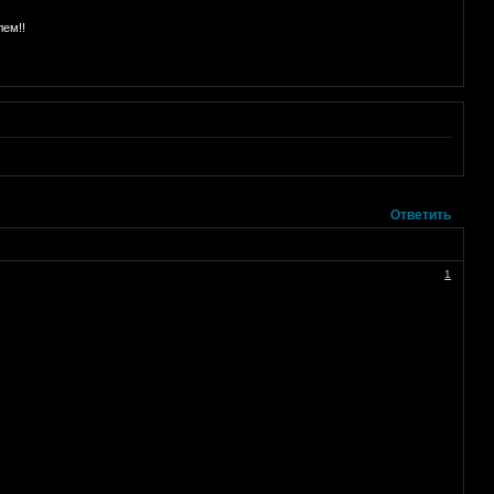
лем!!
Ответить
1