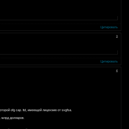
Цитировать
3
Цитировать
4
торой ofg cap. ltd, имеющей лицензию от svgfsa.
1 млрд долларов.