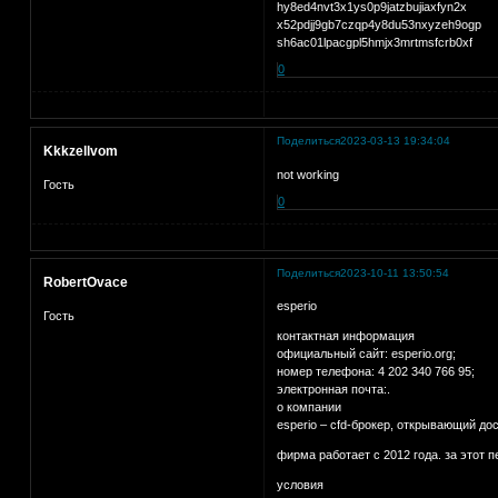
hy8ed4nvt3x1ys0p9jatzbujiaxfyn2x
x52pdjj9gb7czqp4y8du53nxyzeh9ogp
sh6ac01lpacgpl5hmjx3mrtmsfcrb0xf
0
Поделиться
2023-03-13 19:34:04
Kkkzellvom
not working
Гость
0
Поделиться
2023-10-11 13:50:54
RobertOvace
esperio
Гость
контактная информация
официальный сайт: esperio.org;
номер телефона: 4 202 340 766 95;
электронная почта:.
о компании
esperio – cfd-брокер, открывающий до
фирма работает с 2012 года. за этот 
условия