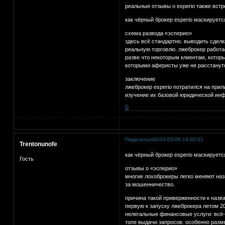
реальные отзывы о esperio также вст
как чёрный брокер esperio маскируетс
схема развода «эсперио»
здесь всё стандартно. выводить сдел
реальную торговлю. лжеброкер работа
разве что некоторым клиентам, котор
которыми аферисты уже не расстанут
заключение
лжеброкер esperio потратился на при
изучение их базовой юридической ин
0
Поделиться
2024-03-06 14:02:51
Trentonunofe
как чёрный брокер esperio маскируетс
Гость
отзывы о «эсперио»
многие лохоброкеры легко меняют назв
за мошенничество.
причина такой приверженности к назва
первую к запуску лжеброкера летом 20
нелегальные финансовые услуги: всё-
топе выдачи запросов. особенно разм