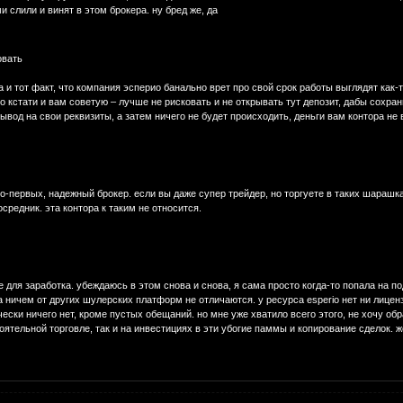
 слили и винят в этом брокера. ну бред же, да
овать
 и тот факт, что компания эсперио банально врет про свой срок работы выглядят как-т
го кстати и вам советую – лучше не рисковать и не открывать тут депозит, дабы сохра
вывод на свои реквизиты, а затем ничего не будет происходить, деньги вам контора не 
о-первых, надежный брокер. если вы даже супер трейдер, но торгуете в таких шарашка
средник. эта контора к таким не относится.
не для заработка. убеждаюсь в этом снова и снова, я сама просто когда-то попала на 
 ничем от других шулерских платформ не отличаются. у ресурса esperio нет ни лиценз
ески ничего нет, кроме пустых обещаний. но мне уже хватило всего этого, не хочу об
ятельной торговле, так и на инвестициях в эти убогие паммы и копирование сделок. же