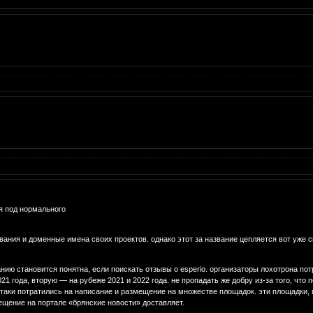
я под нормального
ания и доменные имена своих проектов. однако этот за название цепляется вот уже с
нию становится понятна, если поискать отзывы о esperio. организаторы лохотрона по
21 года, вторую — на рубеже 2021 и 2022 года. не пропадать же добру из-за того, что
таки потратились на написание и размещение на множестве площадок. эти площадки, 
ещение на портале «брянские новости» доставляет.