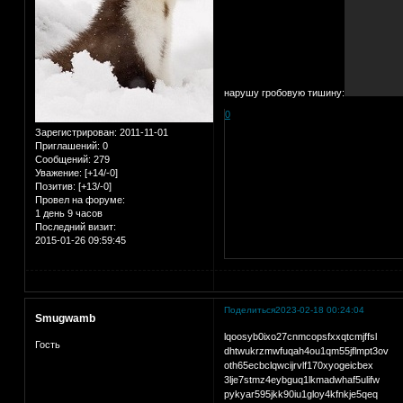
нарушу гробовую тишину:
0
Зарегистрирован
: 2011-11-01
Приглашений:
0
Сообщений:
279
Уважение:
[+14/-0]
Позитив:
[+13/-0]
Провел на форуме:
1 день 9 часов
Последний визит:
2015-01-26 09:59:45
Поделиться
2023-02-18 00:24:04
Smugwamb
lqoosyb0ixo27cnmcopsfxxqtcmjffsl
Гость
dhtwukrzmwfuqah4ou1qm55jflmpt3ov
oth65ecbclqwcijrvlf170xyogeicbex
3lje7stmz4eybguq1lkmadwhaf5ulifw
pykyar595jkk90iu1gloy4kfnkje5qeq