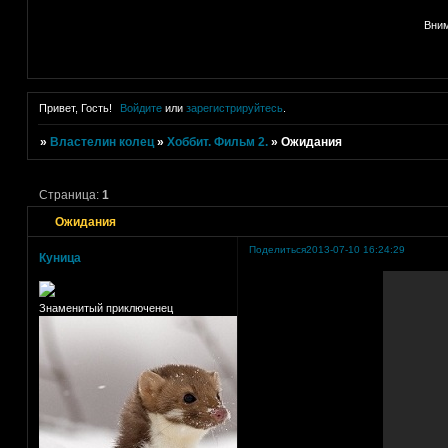
Вним
Привет, Гость!
Войдите
или
зарегистрируйтесь
.
»
Властелин колец
»
Хоббит. Фильм 2.
»
Ожидания
Страница:
1
Ожидания
Поделиться
2013-07-10 16:24:29
Куница
Знаменитый приключенец