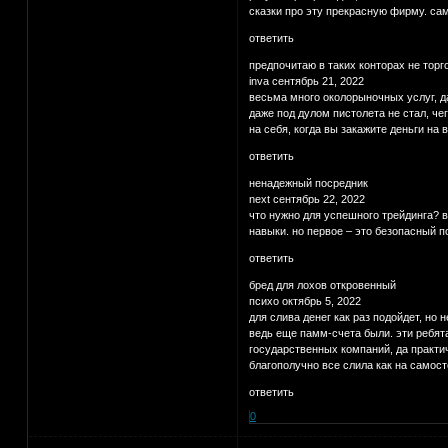
сказки про эту прекрасную фирму. сами
ответить
предпочитаю в таких конторах не торг
inva сентябрь 21, 2022
весьма много околорыночных услуг, да
даже под дулом пистолета не стал, че
на себя, когда вы закажите деньги на 
ответить
ненадежный посредник
next сентябрь 22, 2022
что нужно для успешного трейдинга? в
навыки. но первое – это безопасный по
ответить
бред для лохов откровенный
психо октябрь 5, 2022
для слива денег как раз подойдет, но 
ведь еще памм-счета были. эти ребята
государственных компаний, да практич
благополучно все слила как на самосто
ответить
0