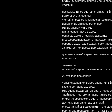
в этом дилинговом центре можно рабо
условия:
несколько типов счетов: стандартный,
валюты счета: usd, eur;
чистый спред, есть комиссия на сделк
исполнение ордеров рыночное;
минимальный лот 0,01;
финансовое плечо 1:1000;
бонус до 100% от суммы депозита;
платформа metatrader, от разработчик
esperio в 2020 году создали свой ин
заниматься копированием сделок и по
дополнительный сервис компании вклю
программа.
заключение
отзывы об esperio вы можете встретит
29 отзывов про esperio
условия хорошие, вывод оперативный
касcио сентябрь 20, 2022
мне очень нравится торговать через e
трейдеров, поэтому в плане надежности
открытие брокерского счета произошло
других клиентов, он да, быстрый.
оперативный вывод средств – это еще 
регулятора гренадин, так что называт