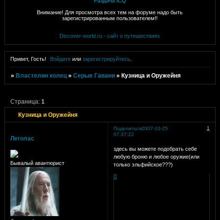
Раздача ICQ
Внимание! Для просмотра всех тем на форуме надо быть
зарегистрированным пользователем!!
Discover-world.ru - сайт о путешествиях
Привет, Гость!
Войдите
или
зарегистрируйтесь
.
»
Властелин колец
»
Серые Гавани
»
Кузница и Оружейня
Страница:
1
Кузница и Оружейня
1
Поделиться
2007-10-25
07:37:22
Леголас
здесь вы можете подобрать себе
любую броню и любое оружие(или
Бывалый авантюрист
только эльфийское???)
0