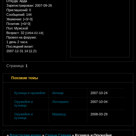
Откуда:
Арда
Зарегистрирован
: 2007-09-26
Приглашений:
0
Сообщений:
144
Уважение:
[+3/-0]
Позитив:
[+0/-0]
Пол:
Мужской
Возраст:
32
[1994-02-18]
Провел на форуме:
1 день 2 часа
Последний визит:
2007-12-31 14:11:21
Страница:
1
Похожие темы
Кузница и оружейня
Ангмар
2007-10-24
Оружейня и
Лотлориен
2007-10-04
кузница
Оружейня и
Мирквуд
2008-03-29
кузница
»
Властелин колец
»
Серые Гавани
»
Кузница и Оружейня