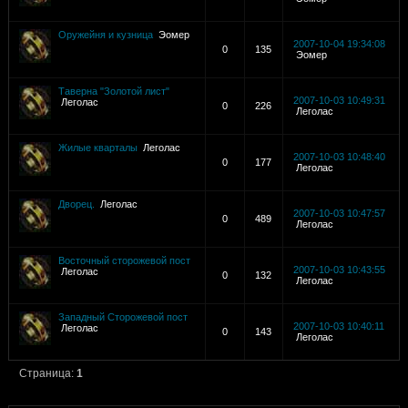
Оружейня и кузница
Эомер
2007-10-04 19:34:08
0
135
Эомер
Таверна "Золотой лист"
2007-10-03 10:49:31
Леголас
0
226
Леголас
Жилые кварталы
Леголас
2007-10-03 10:48:40
0
177
Леголас
Дворец.
Леголас
2007-10-03 10:47:57
0
489
Леголас
Восточный сторожевой пост
2007-10-03 10:43:55
Леголас
0
132
Леголас
Западный Сторожевой пост
2007-10-03 10:40:11
Леголас
0
143
Леголас
Страница:
1