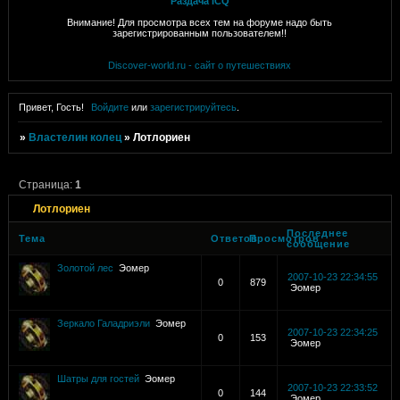
Раздача ICQ
Внимание! Для просмотра всех тем на форуме надо быть
зарегистрированным пользователем!!
Discover-world.ru - сайт о путешествиях
Привет, Гость!
Войдите
или
зарегистрируйтесь
.
»
Властелин колец
»
Лотлориен
Страница:
1
Лотлориен
Последнее
Тема
Ответов
Просмотров
сообщение
Золотой лес
Эомер
2007-10-23 22:34:55
0
879
Эомер
Зеркало Галадриэли
Эомер
2007-10-23 22:34:25
0
153
Эомер
Шатры для гостей
Эомер
2007-10-23 22:33:52
0
144
Эомер