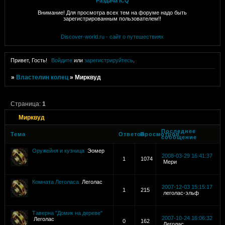
Раздача ICQ
Внимание! Для просмотра всех тем на форуме надо быть
зарегистрированным пользователем!!
Discover-world.ru - сайт о путешествиях
Привет, Гость!
Войдите
или
зарегистрируйтесь
.
»
Властелин колец
»
Мирквуд
Страница:
1
Мирквуд
Последнее
Тема
Ответов
Просмотров
сообщение
Оружейня и кузница
Эомер
2008-03-29 16:41:37
1
1074
Мери
Комната Леголаса
Леголас
2007-12-03 15:15:17
1
215
леголас-эльф
Таверна "Домик на дереве"
2007-10-24 16:06:32
Леголас
0
162
Леголас