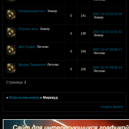
Пограничный пост
Эомер
2007-10-23 22:41:56
0
141
Эомер
Опушка леса
Эомер
2007-10-23 22:41:22
0
138
Эомер
Дол-Гулдур
Леголас
2007-10-07 09:48:17
0
156
Леголас
Дворец Трандуила
Леголас
2007-10-07 09:46:14
0
156
Леголас
Страница:
1
»
Властелин колец
»
Мирквуд
создать форум