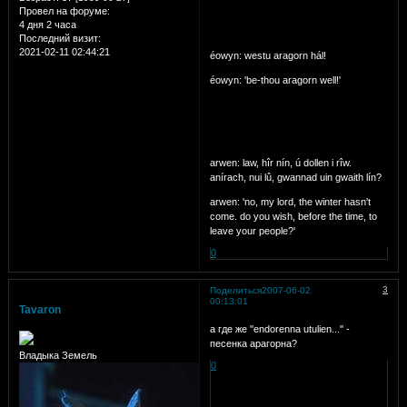
Провел на форуме:
4 дня 2 часа
Последний визит:
2021-02-11 02:44:21
éowyn: westu aragorn hál!
éowyn: 'be-thou aragorn well!'
arwen: law, hîr nín, ú dollen i rîw.
anírach, nui lû, gwannad uin gwaith lín?
arwen: 'no, my lord, the winter hasn't
come. do you wish, before the time, to
leave your people?'
0
3
Поделиться
2007-06-02
00:13:01
Tavaron
а где же ''endorenna utulien...'' -
песенка арагорна?
Владыка Земель
0