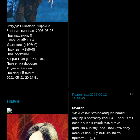
Откуда:
Николаев, Украина
Зарегистрирован
: 2007-05-23
Приглашений:
0
Сообщений:
1004
Уважение:
[+106/-0]
Позитив:
[+159/-0]
Пол:
Мужской
Возраст:
39
[1987-01-04]
Провел на форуме:
19 дней 9 часов
Последний визит:
2021-05-21 20:14:51
12
Поделиться
2007-06-12
11:44:05
Tinuviel
tavaron
"мэй ит би"-это последняя песня
саунда к братству кольца....
если б ты
хотя б знал в какой момент из
фильма она звучала...или хоть пару
слов из неё....ну хоть какие-то
приметы....))))