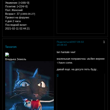
Уважение:
[+166/-0]
Позитив:
[+224/-0]
Пол:
Женский
Возраст:
37
[1989-06-27]
Провел на форуме:
4 дня 2 часа
Последний визит:
2021-02-11 02:44:21
5
Поделиться
2007-06-02
18:48:42
Tavaron
lan hantale-чки!
маленькая поправочка: utu'lien вернее
Владыка Земель
-i have come.
давай еще. на досуге петь буду..
0