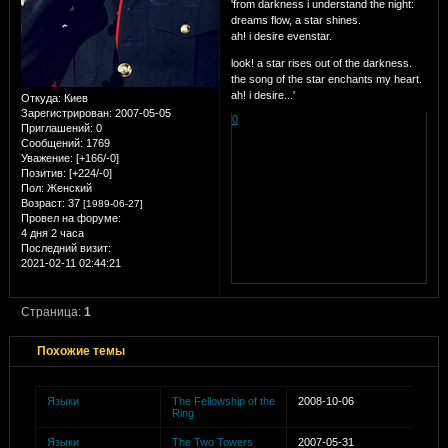
'from darkness i understand the night:
dreams flow, a star shines.
ah! i desire evenstar.
look! a star rises out of the darkness.
the song of the star enchants my heart.
ah! i desire...'
Откуда:
Киев
Зарегистрирован
: 2007-05-05
0
Приглашений:
0
Сообщений:
1769
Уважение:
[+166/-0]
Позитив:
[+224/-0]
Пол:
Женский
Возраст:
37
[1989-06-27]
Провел на форуме:
4 дня 2 часа
Последний визит:
2021-02-11 02:44:21
Страница:
1
Похожие темы
Языки
The Fellowship of the
2008-10-06
Ring
Языки
The Two Towers
2007-05-31