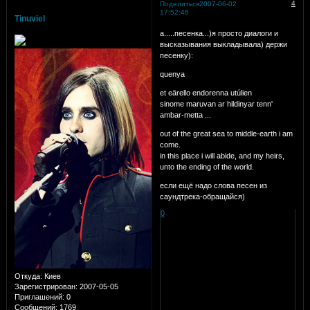
4
Поделиться
2007-06-02
17:52:46
Tinuviel
а.....песенка...)я просто диалоги и
высказывания выкладывала)
держи
песенку):
quenya
et eärello endorenna utúlien
sinome maruvan ar hildinyar tenn'
ambar-metta ...
out of the great sea to middle-earth i am
come.
in this place i will abide, and my heirs,
unto the ending of the world.
если ещё надо слова песен из
саундтрека-обращайся)
0
Откуда:
Киев
Зарегистрирован
: 2007-05-05
Приглашений:
0
Сообщений:
1769