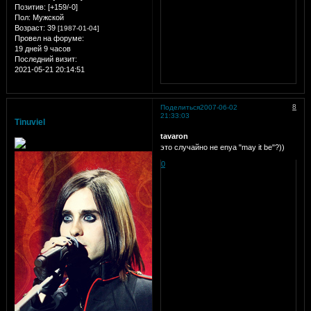
Позитив:
[+159/-0]
Пол:
Мужской
Возраст:
39
[1987-01-04]
Провел на форуме:
19 дней 9 часов
Последний визит:
2021-05-21 20:14:51
8
Поделиться
2007-06-02
21:33:03
Tinuviel
tavaron
это случайно не enya "may it be"?))
0