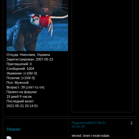
Откуда:
Николаев, Украина
Зарегистрирован
: 2007-05-23
Приглашений:
0
Сообщений:
1004
Уважение:
[+106/-0]
Позитив:
[+159/-0]
Пол:
Мужской
Возраст:
39
[1987-01-04]
Провел на форуме:
19 дней 9 часов
Последний визит:
2021-05-21 20:14:51
2
Поделиться
2007-06-01
21:01:28
Tinuviel
elrond: ónen i-estel edain.