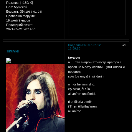
Позитив:
[+159/-0]
Пол:
Мужской
Возраст:
39
[1987-01-04]
Провел на форуме:
19 дней 9 часов
Последний визит:
2021-05-21 20:14:51
14
Поделиться
2007-06-12
19:59:35
Tinuviel
tavaron
а......так анирон-это когда арагорн с
арвен на мосту стояли....)вот слова и
перевод:
solo [by enya] in sindarin
o môr henion i dhû:
ely siriar, êl síla.
ai! aníron undómiel.
tiro! êl eria e môr.
i 'lîr en êl luitha 'úren.
ai! aníron...