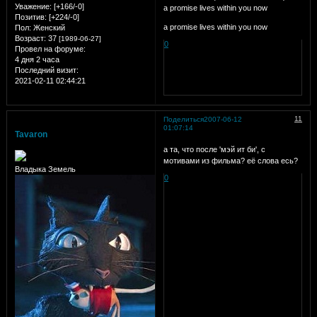
Уважение:
[+166/-0]
a promise lives within you now
Позитив:
[+224/-0]
a promise lives within you now
Пол:
Женский
Возраст:
37
[1989-06-27]
0
Провел на форуме:
4 дня 2 часа
Последний визит:
2021-02-11 02:44:21
11
Поделиться
2007-06-12
01:07:14
Tavaron
а та, что после 'мэй ит би', с
мотивами из фильма? её слова есь?
Владыка Земель
0