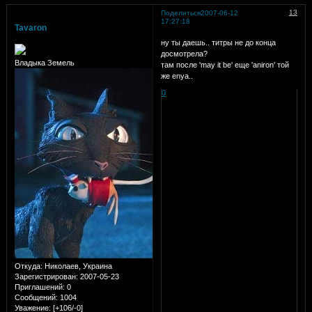
13
Поделиться
2007-06-12
17:27:18
Tavaron
ну ты даешь.. титры не до конца
досмотрела?
Владыка Земель
там после 'may it be' еще 'aniron' той
же enya..
0
Откуда:
Николаев, Украина
Зарегистрирован
: 2007-05-23
Приглашений:
0
Сообщений:
1004
Уважение:
[+106/-0]