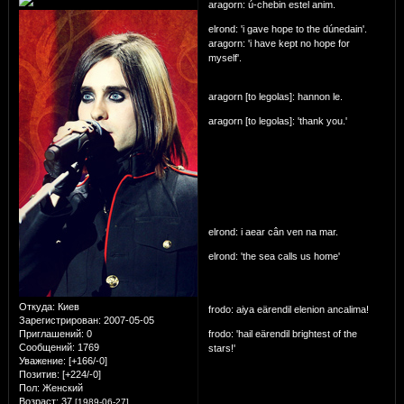
aragorn: ú-chebin estel anim.
elrond: 'i gave hope to the dúnedain'.
aragorn: 'i have kept no hope for
myself'.
aragorn [to legolas]: hannon le.
aragorn [to legolas]: 'thank you.'
elrond: i aear cân ven na mar.
elrond: 'the sea calls us home'
Откуда:
Киев
frodo: aiya eärendil elenion ancalima!
Зарегистрирован
: 2007-05-05
Приглашений:
0
frodo: 'hail eärendil brightest of the
Сообщений:
1769
stars!'
Уважение:
[+166/-0]
Позитив:
[+224/-0]
Пол:
Женский
Возраст:
37
[1989-06-27]