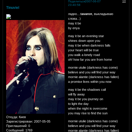
10
Поделиться
2007-06-07
23:40:58
Tinuviel
ладно....
tavaron
,
выкладываю
слова...)
may it be
by enya
may it be an evening star
shines down upon you
may it be when darkness falls
your heart will be true
you walk a lonely road
oh! how far you are from home
mornie utulie (darkness has come)
believe and you will find your way
mornie alantie (darkness has fallen)
a promise lives within you now
may it be the shadows call
will fly away
may it be you journey on
to light the day
when the night is overcome
you may rise to find the sun
Откуда:
Киев
mornie utulie (darkness has come)
Зарегистрирован
: 2007-05-05
believe and you will find your way
Приглашений:
0
Сообщений:
1769
mornie alantie (darkness has fallen)