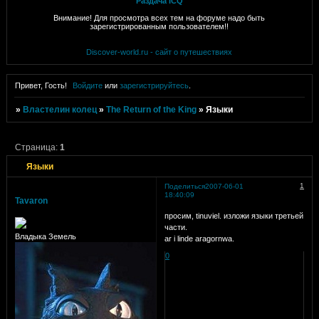
Раздача ICQ
Внимание! Для просмотра всех тем на форуме надо быть
зарегистрированным пользователем!!
Discover-world.ru - сайт о путешествиях
Привет, Гость!
Войдите
или
зарегистрируйтесь
.
»
Властелин колец
»
The Return of the King
»
Языки
Страница:
1
Языки
1
Поделиться
2007-06-01
18:40:09
Tavaron
просим, tinuviel.
изложи языки третьей
части.
Владыка Земель
ar i linde aragornwa.
0