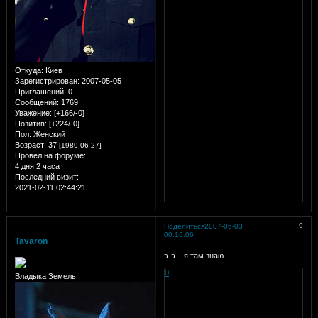
Откуда:
Киев
Зарегистрирован
: 2007-05-05
Приглашений:
0
Сообщений:
1769
Уважение:
[+166/-0]
Позитив:
[+224/-0]
Пол:
Женский
Возраст:
37
[1989-06-27]
Провел на форуме:
4 дня 2 часа
Последний визит:
2021-02-11 02:44:21
9
Поделиться
2007-06-03
00:16:06
Tavaron
э-э...
я там знаю..
0
Владыка Земель