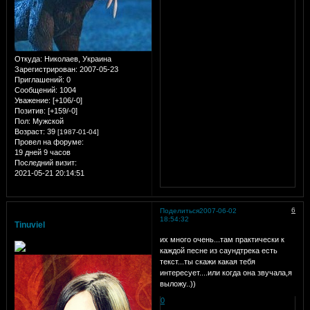
Откуда:
Николаев, Украина
Зарегистрирован
: 2007-05-23
Приглашений:
0
Сообщений:
1004
Уважение:
[+106/-0]
Позитив:
[+159/-0]
Пол:
Мужской
Возраст:
39
[1987-01-04]
Провел на форуме:
19 дней 9 часов
Последний визит:
2021-05-21 20:14:51
6
Поделиться
2007-06-02
18:54:32
Tinuviel
их много очень...там практически к
каждой песне из саундтрека есть
текст...ты скажи какая тебя
интересует....или когда она звучала,я
выложу..))
0