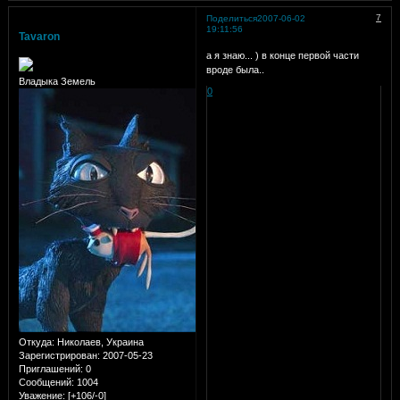
7
Поделиться
2007-06-02
19:11:56
Tavaron
а я знаю...
) в конце первой части
вроде была..
Владыка Земель
0
Откуда:
Николаев, Украина
Зарегистрирован
: 2007-05-23
Приглашений:
0
Сообщений:
1004
Уважение:
[+106/-0]