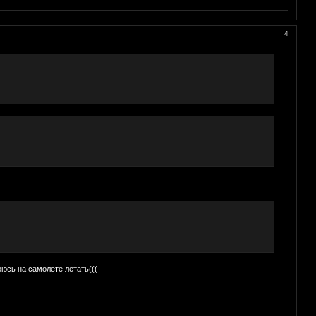
4
оюсь на самолете летать(((