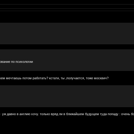
.
ование по психологии
и кем мечтаешь потом работать? кстати, ты ,получается, тоже москвич?
я уж давно в англию хочу. только вряд ли в ближайшем будущем туда попаду : очень б