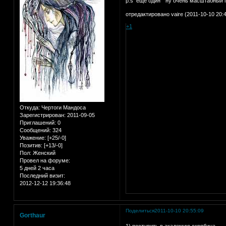
p.s еще один " ну очень масштабный п
отредактировано vaire (2011-10-10 20:4
+1
Откуда:
Чертоги Мандоса
Зарегистрирован
: 2011-09-05
Приглашений:
0
Сообщений:
324
Уважение:
[+25/-0]
Позитив:
[+13/-0]
Пол:
Женский
Провел на форуме:
5 дней 2 часа
Последний визит:
2012-12-12 19:36:48
Поделиться
2011-10-10 20:55:09
Gorthaur
1) поступить в академию скрябина.