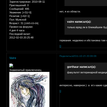
Зарегистрирован
: 2010-08-11
Приглашений:
0
Сообщений:
495
нет, я из области.
Уважение:
[+31/-0]
Позитив:
[+42/-1]
Пол:
Мужской
vaire написал(а):
Возраст:
31
[1995-03-09]
Провел на форуме:
только вряд ли в ближайшем бу
4 дня 4 часа
Последний визит:
2012-02-03 20:25:48
германия. недалеко и обстановка там 
0
Поделиться
2011-10-15 20:06:06
Vaire
gorthaur написал(а):
Знаменитый приключенец
факультет ветеринарной медици
интересно, наверное.) а егэ какие сд
0