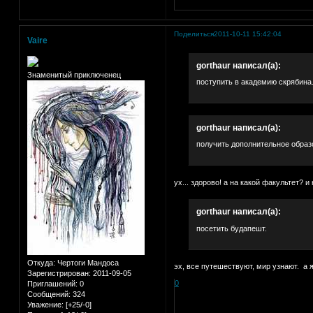
Поделиться
2011-10-11 15:42:04
Vaire
gorthaur написал(а):
Знаменитый приключенец
поступить в академию скрябина
gorthaur написал(а):
получить дополнительное образ
ух... здорово! а на какой факультет? 
gorthaur написал(а):
посетить будапешт.
Откуда:
Чертоги Мандоса
эх, все путешествуют, мир узнают. а 
Зарегистрирован
: 2011-09-05
0
Приглашений:
0
Сообщений:
324
Уважение:
[+25/-0]