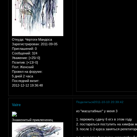
Откуда:
Чертоги Мандоса
Зарегистрирован
: 2011-09-05
Приглашений:
0
Сообщений:
324
Уважение:
[+25/-0]
Позитив:
[+13/-0]
Пол:
Женский
Провел на форуме:
5 дней 2 часа
Последний визит:
2012-12-12 19:36:48
Поделиться
2011-10-10 20:39:42
Vaire
из "масштабных" у меня 3
1. пережить сдачу 6 егэ в этом году
Знаменитый приключенец
2. постараться поступить на химфак м
3. после 1-2 курса заняться репетитор