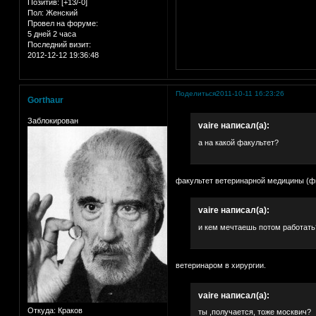
Позитив:
[+13/-0]
Пол:
Женский
Провел на форуме:
5 дней 2 часа
Последний визит:
2012-12-12 19:36:48
Поделиться
2011-10-11 16:23:26
Gorthaur
Заблокирован
vaire написал(а):
а на какой факультет?
факультет ветеринарной медицины (ф
vaire написал(а):
и кем мечтаешь потом работать
ветеринаром в хирургии.
vaire написал(а):
Откуда:
Краков
ты ,получается, тоже москвич?