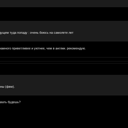
дущем туда попаду : очень боюсь на самолете лет
намного приветливее и уютнее, чем в англии. рекомендую.
ны (фвм).
авать будешь?