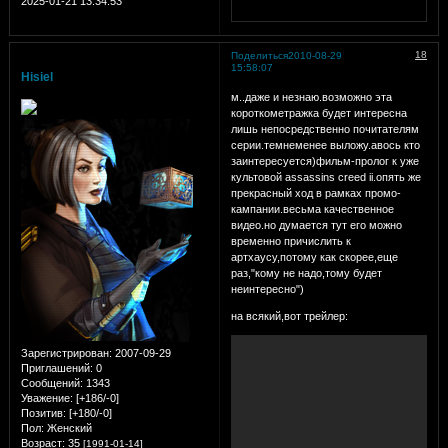
2025-01-21 13:34:53
18
Поделиться
2010-08-29
15:58:07
Hisiel
м..даже и незнаю.возможно эта
короткометражка будет интересна
лишь непосредственно почитателям
серии.темнеменее выложу.авось кто
заинтересуется)фильм-пролог к уже
культовой assassins creed ii.опять же
прекрасный ход в рамках промо-
кампании.весьма качественное
видео.но думается тут его можно
временно причислить к
артхаусу,потому как скорее,еще
раз,"кому не надо,тому будет
неинтересно")
на всякий,вот трейлер:
Зарегистрирован
: 2007-09-29
Приглашений:
0
Сообщений:
1343
Уважение:
[+186/-0]
Позитив:
[+180/-0]
Пол:
Женский
Возраст:
35
[1991-01-14]