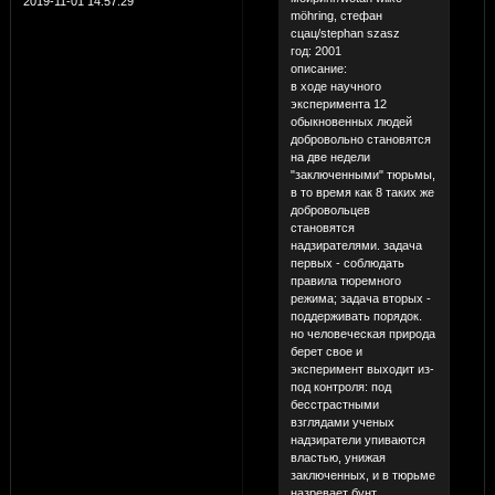
2019-11-01 14:57:29
möhring, стефан
сцац/stephan szasz
год: 2001
описание:
в ходе научного
эксперимента 12
обыкновенных людей
добровольно становятся
на две недели
"заключенными" тюрьмы,
в то время как 8 таких же
добровольцев
становятся
надзирателями. задача
первых - соблюдать
правила тюремного
режима; задача вторых -
поддерживать порядок.
но человеческая природа
берет свое и
эксперимент выходит из-
под контроля: под
бесстрастными
взглядами ученых
надзиратели упиваются
властью, унижая
заключенных, и в тюрьме
назревает бунт…