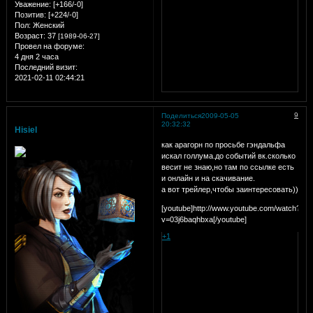
Уважение:
[+166/-0]
Позитив:
[+224/-0]
Пол:
Женский
Возраст:
37
[1989-06-27]
Провел на форуме:
4 дня 2 часа
Последний визит:
2021-02-11 02:44:21
9
Поделиться
2009-05-05
20:32:32
Hisiel
как арагорн по просьбе гэндальфа
искал голлума.до событий вк.сколько
весит не знаю,но там по ссылке есть
и онлайн и на скачивание.
а вот трейлер,чтобы заинтересовать))
[youtube]http://www.youtube.com/watch?
v=03j6baqhbxa[/youtube]
+1