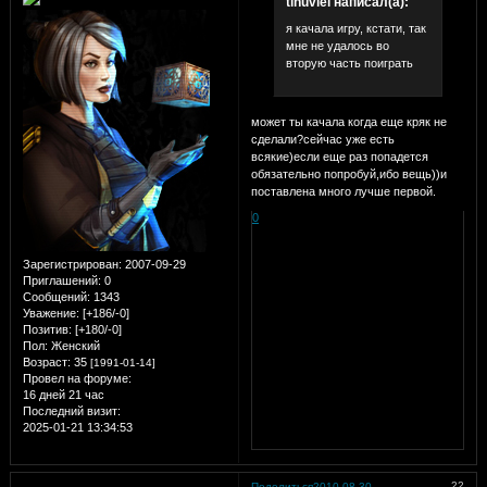
tinuviel написал(а):
я качала игру, кстати, так
мне не удалось во
вторую часть поиграть
может ты качала когда еще кряк не
сделали?сейчас уже есть
всякие)если еще раз попадется
обязательно попробуй,ибо вещь))и
поставлена много лучше первой.
0
Зарегистрирован
: 2007-09-29
Приглашений:
0
Сообщений:
1343
Уважение:
[+186/-0]
Позитив:
[+180/-0]
Пол:
Женский
Возраст:
35
[1991-01-14]
Провел на форуме:
16 дней 21 час
Последний визит:
2025-01-21 13:34:53
22
Поделиться
2010-08-30