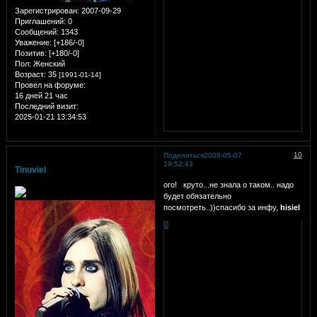
Зарегистрирован
: 2007-09-29
Приглашений:
0
Сообщений:
1343
Уважение:
[+186/-0]
Позитив:
[+180/-0]
Пол:
Женский
Возраст:
35
[1991-01-14]
Провел на форуме:
16 дней 21 час
Последний визит:
2025-01-21 13:34:53
10
Поделиться
2009-05-07
19:52:43
Tinuviel
ого!
круто...не знала о таком.. надо
будет обязательно
посмотреть..))спасибо за инфу,
hisiel
0