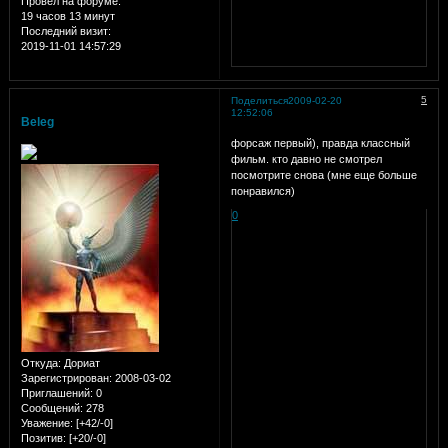
Провел на форуме:
19 часов 13 минут
Последний визит:
2019-11-01 14:57:29
5
Поделиться
2009-02-20
12:52:06
Beleg
форсаж первый), правда классный
фильм. кто давно не смотрел
посмотрите снова (мне еще больше
понравился)
0
Откуда:
Дориат
Зарегистрирован
: 2008-03-02
Приглашений:
0
Сообщений:
278
Уважение:
[+42/-0]
Позитив:
[+20/-0]