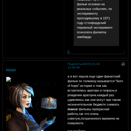
фильм основан на
реальных событиях, по
эксперименту
проходившему в 1971
году-стэнфордский
тюремный эксперимент
психолога филиппа
зимбардо
0
15
Поделиться
2010-01-04
14:30:46
Hisiel
а я вот нашла еще один фанатский
фильм по толкиену.называется "born
of hope".история о том как
встретились араторн и гилраэн,и
рождении арагорна.каждый раз
удивляюсь как они могут при таком
незначительном бюджете снимать
такие
фильмы.прекрасная
работа,так что очень
советую,потраченного времени не
пожалеете.
вот трейлер.