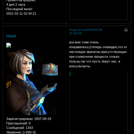
Провел на форуме:
4 дня 2 часа
Последний визит:
2021-02-11 02:44:21
12
Поделиться
2009-05-08
20:28:56
Hisiel
ага.мне тоже очень
понравилось))теперь очевидно,что от
настоящих фанатов,присутствующих
при съемочном процессе только
польза,так что пусть берут нас в
консультанты.
0
Зарегистрирован
: 2007-09-29
Приглашений:
0
Сообщений:
1343
Уважение:
[+186/-0]