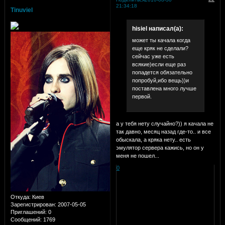
21:34:18
Tinuviel
hisiel написал(а):
может ты качала когда
еще кряк не сделали?
сейчас уже есть
всякие)если еще раз
попадется обязательно
попробуй,ибо вещь))и
поставлена много лучше
первой.
а у тебя нету случайно?)) я качала не
так давно, месяц назад где-то.. и все
обыскала, а кряка нету.. есть
эмулятор сервера кажись, но он у
меня не пошел...
0
Откуда:
Киев
Зарегистрирован
: 2007-05-05
Приглашений:
0
Сообщений:
1769