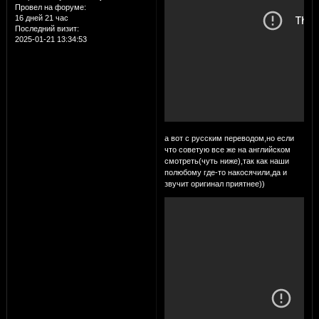
Провел на форуме:
16 дней 21 час
Последний визит:
2025-01-21 13:34:53
а вот с русским переводом,но если
что советую все же на английском
смотреть(чуть ниже),так как наши
полюбому где-то накосячили,да и
звучит оригинал приятнее))