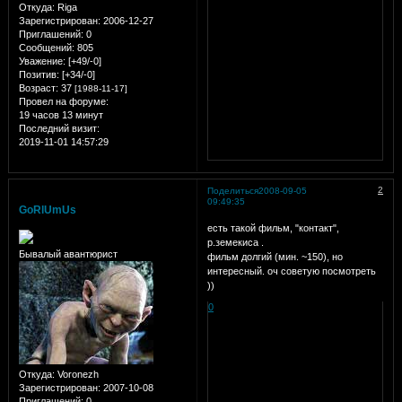
Откуда:
Riga
Зарегистрирован
: 2006-12-27
Приглашений:
0
Сообщений:
805
Уважение:
[+49/-0]
Позитив:
[+34/-0]
Возраст:
37
[1988-11-17]
Провел на форуме:
19 часов 13 минут
Последний визит:
2019-11-01 14:57:29
2
Поделиться
2008-09-05
09:49:35
GoRlUmUs
есть такой фильм, "контакт",
р.земекиса .
Бывалый авантюрист
фильм долгий (мин. ~150), но
интересный. оч советую посмотреть
))
0
Откуда:
Voronezh
Зарегистрирован
: 2007-10-08
Приглашений:
0