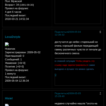
Пол:
Мужской
Возраст:
34
[1991-09-30]
Провел на форуме:
4 дня 6 часов
Последний визит:
2018-03-21 14:51:34
6
Поделиться
2009-05-04
12:36:32
LexaDstyle
достучатся до небес
старенький но
очень хороший фильм передающий
Новичек
гамму различных чувств от печали до
Зарегистрирован
: 2009-05-02
бесконечного смеха
Приглашений:
0
____________________________________
Сообщений:
1
в сложной ситуации
Чтобы увидеть эту
Уважение:
[+0/-0]
ссылку надо зарегистрироваться
самое
Позитив:
[+0/-0]
выгодное и лучшее что можно сделать
Провел на форуме:
1 минуту
0
Последний визит:
2009-05-04 12:36:34
7
Поделиться
2009-05-05
15:28:40
Hisiel
недавно случайно нашла "охота на