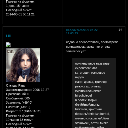
Провел на форуме:
1 день 15 часов
Последний визит:
2014-06-01 00:11:21
14
Поделиться
2009-05-22
19:03:25
Lili
недавно посоветовали, посмотрела-
понравилось, может кого тоже
заинтересует:
оригинальное название:
experiment, das
категория: жанровое
видео
жанр: драма, триллер
Откуда:
Riga
режиссер: оливер
Зарегистрирован
: 2006-12-27
хиршбигель/oliver
Приглашений:
0
hirschbiegel
Сообщений:
805
в ролях: мориц
Уважение:
[+49/-0]
бляйбтрой/moritz
Позитив:
[+34/-0]
bleibtreu, кристиан
Возраст:
37
[1988-11-17]
беркель/christian berkel,
Провел на форуме:
оливер стоковски/oliver
19 часов 13 минут
stokowski, вотан вилке
Последний визит:
мойринг/wotan wilke