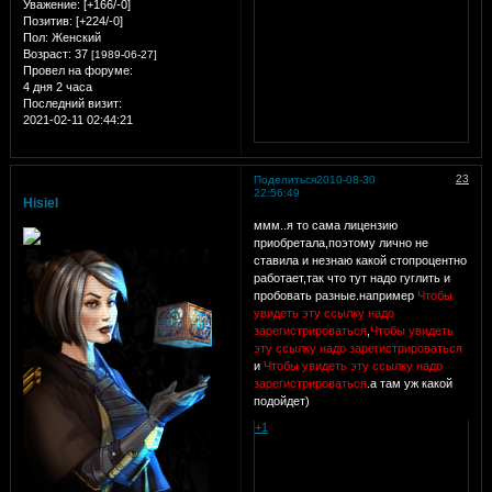
Уважение:
[+166/-0]
Позитив:
[+224/-0]
Пол:
Женский
Возраст:
37
[1989-06-27]
Провел на форуме:
4 дня 2 часа
Последний визит:
2021-02-11 02:44:21
23
Поделиться
2010-08-30
22:56:49
Hisiel
ммм..я то сама лицензию
приобретала,поэтому лично не
ставила и незнаю какой стопроцентно
работает,так что тут надо гуглить и
пробовать разные.например
Чтобы
увидеть эту ссылку надо
зарегистрироваться
,
Чтобы увидеть
эту ссылку надо зарегистрироваться
и
Чтобы увидеть эту ссылку надо
зарегистрироваться
.а там уж какой
подойдет)
+1