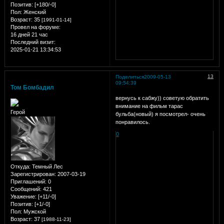
Позитив:
[+180/-0]
Пол:
Женский
Возраст:
35
[1991-01-14]
Провел на форуме:
16 дней 21 час
Последний визит:
2025-01-21 13:34:53
13
Поделиться
2009-05-13
09:54:39
Том Бомбадил
вернусь к сабжу)) советую обратить
внимание на фильм тарас
Герой
бульба(новый) я посмотрел- очень
понравилось.
0
Откуда:
Темный Лес
Зарегистрирован
: 2007-03-19
Приглашений:
0
Сообщений:
421
Уважение:
[+11/-0]
Позитив:
[+1/-0]
Пол:
Мужской
Возраст:
37
[1988-11-23]