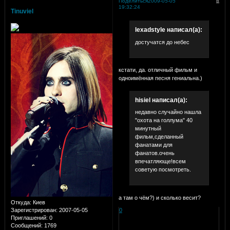
8
Поделиться
2009-05-05
19:32:24
Tinuviel
lexadstyle написал(а):
достучатся до небес
кстати, да. отличный фильм и
одноимённая песня гениальна.)
hisiel написал(а):
недавно случайно нашла
"охота на голлума" 40
минутный
фильм,сделанный
фанатами для
фанатов.очень
впечатляюще!всем
советую посмотреть.
а там о чём?) и сколько весит?
Откуда:
Киев
0
Зарегистрирован
: 2007-05-05
Приглашений:
0
Сообщений:
1769