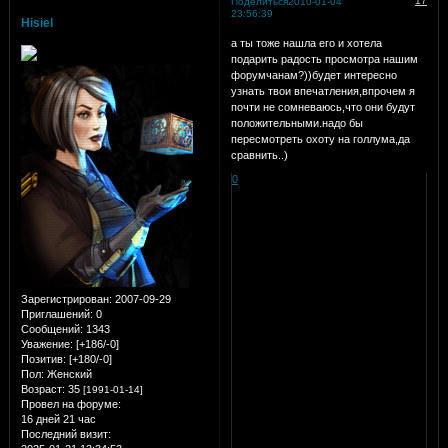
17
Поделиться
2010-01-04
23:56:39
Hisiel
а ты тоже нашла его и хотела
подарить радость просмотра нашим
форумчанам?))будет интересно
узнать твои впечатления,впрочем я
почти не сомневаюсь,что они будут
положительными.надо бы
пересмотреть охоту на голлума,да
сравнить..)
0
Зарегистрирован
: 2007-09-29
Приглашений:
0
Сообщений:
1343
Уважение:
[+186/-0]
Позитив:
[+180/-0]
Пол:
Женский
Возраст:
35
[1991-01-14]
Провел на форуме:
16 дней 21 час
Последний визит: