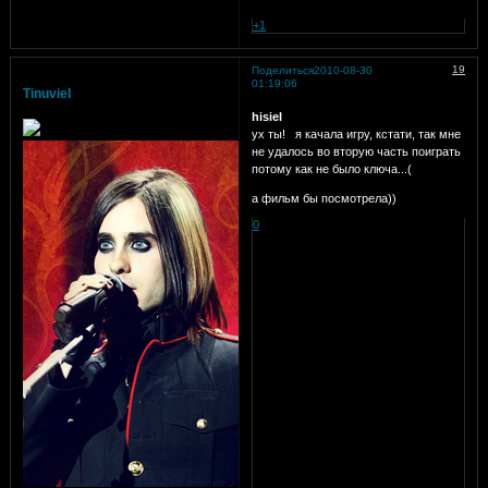
+1
19
Поделиться
2010-08-30
01:19:06
Tinuviel
hisiel
ух ты!
я качала игру, кстати, так мне
не удалось во вторую часть поиграть
потому как не было ключа...(
а фильм бы посмотрела))
0