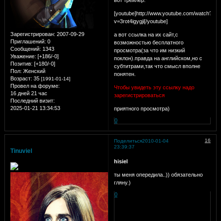
[youtube]http://www.youtube.com/watch?
v=3rot4igygji[/youtube]
Зарегистрирован
: 2007-09-29
а вот ссылка на их сайт,с
Приглашений:
0
возможностью бесплатного
Сообщений:
1343
просмотра(за что им низкий
Уважение:
[+186/-0]
поклон).правда на английском,но с
Позитив:
[+180/-0]
субтитрами,так что смысл вполне
Пол:
Женский
понятен.
Возраст:
35
[1991-01-14]
Провел на форуме:
Чтобы увидеть эту ссылку надо
16 дней 21 час
зарегистрироваться
Последний визит:
2025-01-21 13:34:53
приятного просмотра)
0
16
Поделиться
2010-01-04
23:39:37
Tinuviel
hisiel
ты меня опередила..)) обязательно
гляну.)
0