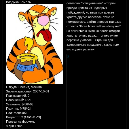
Владыка Земель
согласно "официальной" истории,
предал христа из недобрых
побуждений, но ведь при аресте
христа другие апостолы тоже не
помогли ему, а пётр и вовсе три раза
отрёкся "three times will you deny me",
но покончил с жизнью после смерти
христа только иуда.... только он не
пережил учителя... странно для
закоренелого предателя, каким нам
его подаёт религия.
0
Откуда:
Россия, Москва
Зарегистрирован
: 2007-10-31
Приглашений:
0
Сообщений:
1321
Уважение:
[+36/-0]
Позитив:
[+78/-2]
Пол:
Женский
Возраст:
32
[1993-11-05]
Провел на форуме:
4 дня 1 час