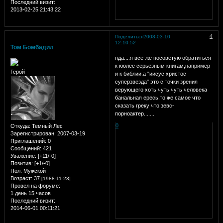
Последний визит:
2013-02-25 21:43:22
4
Поделиться
2008-03-10
12:10:52
Том Бомбадил
нда....я все-же посоветую обратиться
к юолее серьезным книгам,например
Герой
и к библии.а "иисус христос
суперзвезда" это с точки зрения
верующего хоть чуть чуть человека
банальная ересь.то же самое что
сказать греку что зевс-
порноактер.......
0
Откуда:
Темный Лес
Зарегистрирован
: 2007-03-19
Приглашений:
0
Сообщений:
421
Уважение:
[+11/-0]
Позитив:
[+1/-0]
Пол:
Мужской
Возраст:
37
[1988-11-23]
Провел на форуме:
1 день 15 часов
Последний визит:
2014-06-01 00:11:21