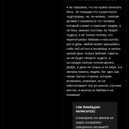
я не говорила, что не нужно почитать
бога, не отрицаю,что существуют
чудотворцы, но, по-моему, святым
должен становиться тот человек,
который служит и помогает людям, а
не богу. именно поэтому он творит
чудеса, а не только потому что
перечитывает библию н-ное кол-во
раз в день. любой может расшибить
себе лоб об пол в молитвах и читать
целый день только библию, заветы,
но не будет творить чудеса. а
астоящие святые хотели делать
добро, и дело не только в их вере, а в
желани помочь людям. бог здес как
некая третья сторона, которая,
возможно, помогает, но не
обеспечивает. бог во многих случаях
жесток, и многое из библии я не
понимаю
том бомбадил
написал(а):
а книга(или это фильм не
знаю) оскорбляет
священное писание!!!!