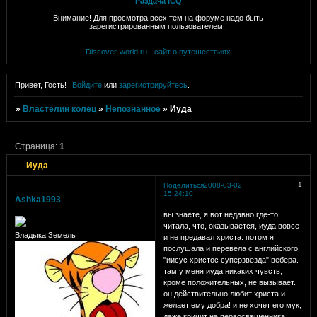
Раздача ICQ
Внимание! Для просмотра всех тем на форуме надо быть
зарегистрированным пользователем!!
Discover-world.ru - сайт о путешествиях
Привет, Гость!
Войдите
или
зарегистрируйтесь
.
»
Властелин колец
»
Непознанное
»
Иуда
Страница:
1
Иуда
1
Поделиться
2008-03-02
15:24:10
Ashka1993
вы знаете, я вот недавно где-то
читала, что, оказывается, иуда вовсе
Владыка Земель
и не предавал христа. потом я
послушала и перевела с английского
"иисус христос суперзвезда" вебера.
там у меня иуда никаких чувств,
кроме положительных, не вызывает.
он действительно любит христа и
желает ему добра! и не хочет его мук,
даже кричит на первосвященника,