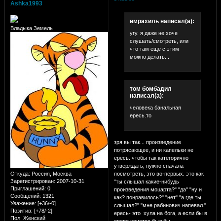
Ashka1993
имрахиль написал(а):
Владыка Земель
угу. я даже не хоче
слушать/смотреть, или
что там еще с этим
можно делать...
том бомбадил
написал(а):
человека банальная
ересь.то
зря вы так... произведение
потрясающее, и ни капельки не
ересь. чтобы так категорично
утверждать, нужно сначала
Откуда:
Россия, Москва
посмотреть, это во-первых. это как
Зарегистрирован
: 2007-10-31
"ты слышал какие-нибудь
Приглашений:
0
произведения моцарта?" "да" "ну и
Сообщений:
1321
как? понравилось?" "нет" "а где ты
Уважение:
[+36/-0]
слышал?" "мне рабинович напевал."
Позитив:
[+78/-2]
ересь- это хула на бога, а если бы в
Пол:
Женский
опере христос был бы