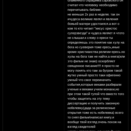
блаженного серафима саровского он
считал что человеку необходимо
перечитывать библию
не меньше 2х раз в неделю. так он
ичудеса великие являл и явления
божьей матери удостоился.а вот о
ком то кто читает "иисус христос
суперзвезда" и чудеса являет я чтото
не слышал.к слову о ереси ты
определяешь это понятие как хулу на
бога но суеверия-тоже ересь,иные
кроме христианства религии-ересь.но
хулы на бога там не найти.а книга(или
это фильм не знаю) оскорбляет
священное писание!!!! я просто не
могу понять кто там за бугром такой
жутко умный просто таки офигенно
умный что смог переиначить
события,которые веками разбирали
ученые и веками учили монахи,но
при этом такой тупой что вместо того
чтобы защитить на эту тему
диссертацию и получить законную
нобелевку(дада за религиозные
открытия тоже есть нобелевка) всего
то снял фильм\написал книгу.и
вообще твой взгляд очень похож на
взгляд свидетелей