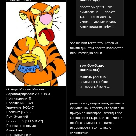
просто умер??!!! *rofl*
симпатично.......просто
так от нефиг делать
умер........примени силу
юный падаван тьфу!!!!!
это не мой текст, это цитата из
википедии! там просто излагается
иной взгляд на вещи.
том бомбадил
написал(а):
мешать религию и
вампиров вообще
интересный взгляд
Откуда:
Россия, Москва
Зарегистрирован
: 2007-10-31
Приглашений:
0
Сообщений:
1321
религия и суеверия неотделимы! и
Уважение:
[+36/-0]
лукьяненко, к твоему сведению, не
Позитив:
[+78/-2]
придумал вампиров, легенды про
Пол:
Женский
кровососов стары как этот мир! и
Возраст:
32
[1993-11-05]
вообще вампиры не должны
Провел на форуме:
ассоциироваться только с
4 дня 1 час
лукьяненко!
Последний визит: