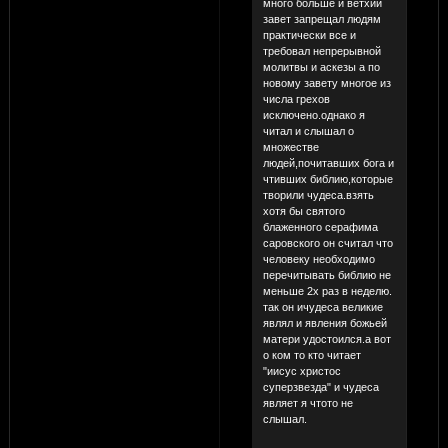
много больше и ветхий
завет запрещал людям
практически все и
требовал непрерывной
молитвы и аскезы а по
новому завету многое из
числа грехов
исключено.однако я
читал и слышал о
множестве
людей,почитавших бога и
чтивших библию,которые
творили чудеса.взять
хотя бы святого
блаженного серафима
саровского он считал что
человеку необходимо
перечитывать библию не
меньше 2х раз в неделю.
так он ичудеса великие
являл и явления божьей
матери удостоился.а вот
о ком то кто читает
"иисус христос
суперзвезда" и чудеса
являет я чтото не
слышал.