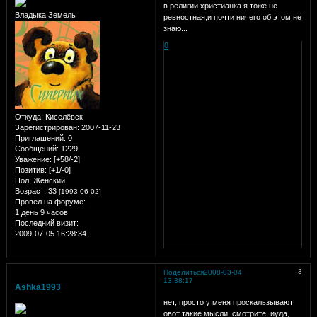
в религии.христианка я тоже не
Владыка Земель
ревностная,и почти ничего об этом не
знаю...
0
Откуда:
Киселёвск
Зарегистрирован
: 2007-11-23
Приглашений:
0
Сообщений:
1229
Уважение:
[+58/-2]
Позитив:
[+1/-0]
Пол:
Женский
Возраст:
33
[1993-06-02]
Провел на форуме:
1 день 9 часов
Последний визит:
2009-07-05 16:28:34
3
Поделиться
2008-03-04
13:38:17
Ashka1993
нет, просто у меня проскальзывают
овот такие мысли: смотрите, иуда,