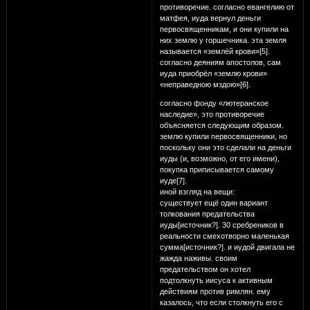
противоречие. согласно евангелию от
матфея, иуда вернул деньги
первосвященникам, и они купили на
них землю у горшечника. эта земля
называется «землёй крови»[5].
согласно деяниям апостолов, сам
иуда приобрёл «землю крови»
«неправедною мздою»[6].
согласно фонду «лютеранское
наследие», это противоречие
объясняется следующим образом.
землю купили первосвященники, но
поскольку они это сделали на деньги
иуды (и, возможно, от его имени),
покупка приписывается самому
иуде[7].
иной взгляд на вещи:
существует ещё один вариант
толкования предательства
иуды[источник?]. 30 сребреников в
реальности смехотворно маленькая
сумма[источник?]. и иудой двигала не
жажда наживы. своим
предательством он хотел
подтолкнуть иисуса к активным
действиям против римлян. ему
казалось, что если столкнуть его с