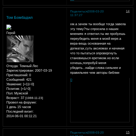
14
Поделиться
2008-03-20
11:37:27
Том Бомбадил
хм.а зачем ты вообще тогда завела
эту тему?ты спросила о наших
Герой
мнениях я ответил.ты же пробуешь
переубедить меня в моей вере.а
вера-вещь основанная на
догматах,суть аксиомах и начиная
что то пытаться опровергнуть
становишься еретиком.но если
хочешь,попробуй меня
Откуда:
Темный Лес
убедить...найди слова сильнее и
Зарегистрирован
: 2007-03-19
правильнее чем авторы библии
Приглашений:
0
Сообщений:
421
0
Уважение:
[+11/-0]
Позитив:
[+1/-0]
Пол:
Мужской
Возраст:
37
[1988-11-23]
Провел на форуме:
1 день 15 часов
Последний визит:
2014-06-01 00:11:21
15
Поделиться
2008-03-20