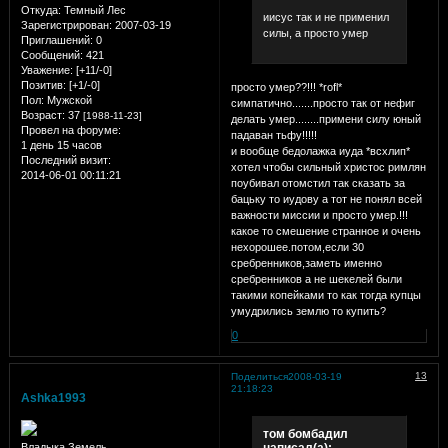
Откуда:
Темный Лес
иисус так и не применил
Зарегистрирован
: 2007-03-19
силы, а просто умер
Приглашений:
0
Сообщений:
421
Уважение:
[+11/-0]
Позитив:
[+1/-0]
просто умер??!!! *rofl*
Пол:
Мужской
симпатично.......просто так от нефиг
Возраст:
37
[1988-11-23]
делать умер........примени силу юный
Провел на форуме:
падаван тьфу!!!!!
1 день 15 часов
и вообще бедолажка иуда *всхлип*
Последний визит:
хотел чтобы сильный христос римлян
2014-06-01 00:11:21
поубивал отомстил так сказать за
бацьку то иудову а тот не понял всей
важности миссии и просто умер.!!!
какое то смешение странное и очень
нехорошее.потом,если 30
сребренников,заметь именно
сребренников а не шекелей были
такими копейками то как тогда купцы
умудрились землю то купить?
0
13
Поделиться
2008-03-19
21:18:23
Ashka1993
том бомбадил
написал(а):
Владыка Земель