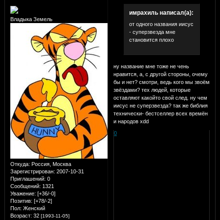
имрахиль написал(а):
Владыка Земель
от одного названия иисус
- суперзвезда мне
становится плохо
ну название мне тоже не чень
нравится, а, с другой стороны, очему
бы и нет? смотри, ведь кого мы звоём
звёздами? тех людей, которые
оставляют какойто свой след. ну чем
иисус не суперзвезда? так же библия
технически- бестселлер всех времён
и народов xdd
0
Откуда:
Россия, Москва
Зарегистрирован
: 2007-10-31
Приглашений:
0
Сообщений:
1321
Уважение:
[+36/-0]
Позитив:
[+78/-2]
Пол:
Женский
Возраст:
32
[1993-11-05]