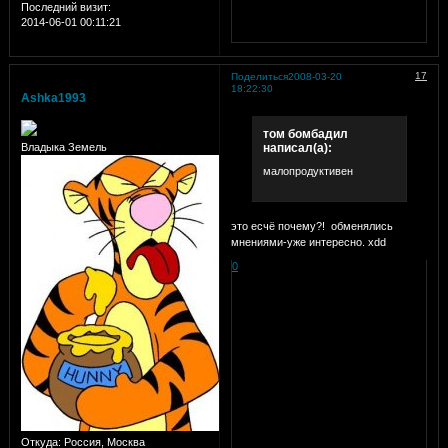
Последний визит:
2014-06-01 00:11:21
17
Поделиться
2008-03-20
18:22:30
Ashka1993
том бомбадил
написал(а):
Владыка Земель
малопродуктивен
это есчё почему?!
обменялись
мнениями-уже интересно. xdd
0
Откуда:
Россия, Москва