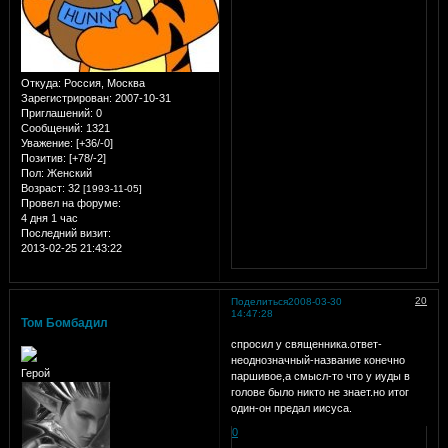
Откуда:
Россия, Москва
Зарегистрирован
: 2007-10-31
Приглашений:
0
Сообщений:
1321
Уважение:
[+36/-0]
Позитив:
[+78/-2]
Пол:
Женский
Возраст:
32
[1993-11-05]
Провел на форуме:
4 дня 1 час
Последний визит:
2013-02-25 21:43:22
20
Поделиться
2008-03-30
14:47:28
Том Бомбадил
спросил у священника.ответ-
неоднозначный-название конечно
Герой
паршивое,а смысл-то что у иуды в
голове было никто не знает.но итог
один-он предал иисуса.
0