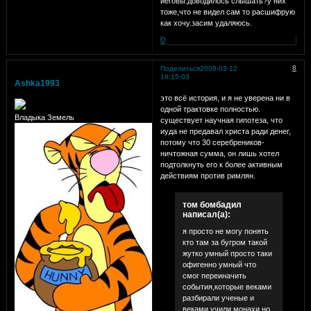
иеговы.доводилось слышать?у них
тоже,что не видел сам то расшифрую
как хочу.засим удаляюсь.
0
8
Поделиться
2008-03-12
18:15:03
Ashka1993
это всё история, и я не уверена ни в
одной трактовке полностью.
Владыка Земель
существует научная гипотеза, что
иуда не предавал христа ради денег,
потому что 30 серебреников-
ничтожная сумма, он лишь хотел
подтолкнуть его к более активным
действиям против римлян.
том бомбадил
написал(а):
я просто не могу понять
кто там за бугром такой
жутко умный просто таки
офигенно умный что
смог переиначить
события,которые веками
разбирали ученые и
веками учили монахи,но