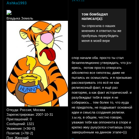
14:45:12
Ashka1993
том бомбадил
написал(а):
Владыка Земель
ты спросила о наших
мнениях я ответил.ты же
пробуешь переубедить
меня в моей вере
спор начали оба. просто ты стал
безаппеляционно утверждать, что jcs-
ересь, потом просто отвергать
абсолютно все гипотезы, даже не
пытаясь их осмыслить. и я призываю
рассматривать это всё не как
религиозный факт, я ещё раз
повторяю, а как факт исторический. и
разубеждаьт тебя в вере я не
собираюсь... тем более то, что иуда
не придатель, не подрывает основной
Откуда:
Россия, Москва
идеи и смысла создания религии.
Зарегистрирован
: 2007-10-31
з.ы.ну, в общем, честно говорю,
Приглашений:
0
уважаю тебя как оппонента в споре и
Сообщений:
1321
крепко жму руку(елси считаешь спор
Уважение:
[+36/-0]
завершённым на данном этапе=)))
Позитив:
[+78/-2]
Пол:
Женский