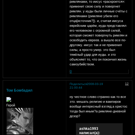
римлянами, то иисус «раскроется»:
применит свою силу и повергнет
римлян. у иуды были личные счёты с
римлянами (римляне убили его
отца[источник?]). и, считая иисуса
еврейским царём, иуда представлял
его человеком с огромной силой,
которая сможет повергнуть римлян и
освободить евреев. а вышло все по-
другому. иисус так и не применил
силы, а просто умер. это был
тяжёлый удар для иуды. и это
объясняет то, что он покончил жизнь
самоубийством.
0
12
Поделиться
2008-03-19
21:00:44
Том Бомбадил
ну честное слово странно как то все
это. мешать религию и вампиров
Герой
вообще интересный взгляд.а христос
тогда был иным?а римляне-дневной
дозор?
ashka1993
написал(а):