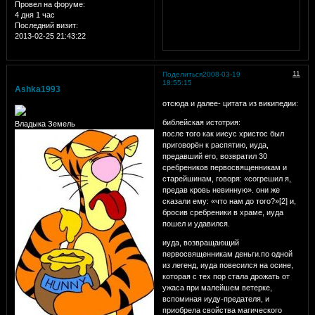
Провел на форуме:
4 дня 1 час
Последний визит:
2013-02-25 21:43:22
11
Поделиться
2008-03-19
18:55:15
Ashka1993
отсюда и далее- цитата из википедии:
библейская истотрия:
Владыка Земель
после того как иисус христос был
приговорён к распятию, иуда,
предавший его, возвратил 30
сребреников первосвященникам и
старейшинам, говоря: «согрешил я,
предав кровь невинную». они же
сказали ему: «что нам до того?»[2] и,
бросив сребреники в храме, иуда
пошел и удавился.
иуда, возвращающий
первосвященникам деньги.по одной
из легенд, иуда повесился на осине,
которая с тех пор стала дрожать от
ужаса при малейшем ветерке,
вспоминая иуду-предателя, и
приобрела свойства магического