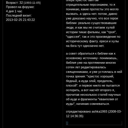
Возраст:
32
[1993-11-05]
отрицательным персонажем, то я
Провел на форуме:
понимаю, какие протесты это могло
4 дня 1 час
вызвать. а здесь-нет. потом, давно
Последний визит:
уже доказано научно, что все герои
2013-02-25 21:43:22
библии- реально существовавшие
люди, и как мы не считаем хулой
истории тикае фильмы, как "троя",
"одиссея", так и это произведение по
историческому факту. ереси и хулы
на бога тут однозачно нет.
а совет обратиться к библии как к
основному источнику- понимаешь,
библия уже на протяжении многих
сотен лет редактировалась
священниками, и уже устоялась в ней
точка зрения: "христос хороший,
бедный, а иуда злой, предатель,
плохой". и первое никто не пытается
оспорить, а вот насчёт второго я,
прочитав несколькоо статей научных
об иуде и фрагменты "евангелия от
иуды", начинаю сомневаться.
отредактировано ashka1993 (2008-03-
12 14:36:35)
0