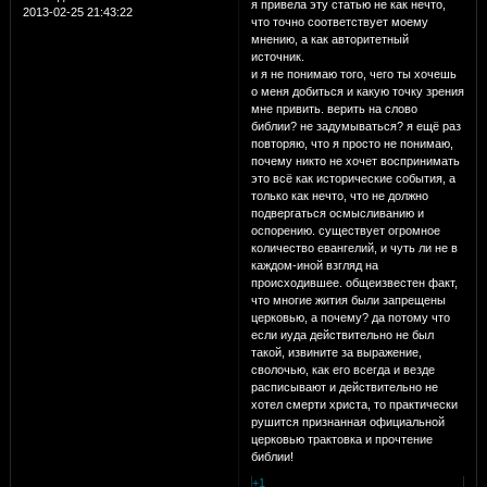
я привела эту статью не как нечто,
2013-02-25 21:43:22
что точно соответствует моему
мнению, а как авторитетный
источник.
и я не понимаю того, чего ты хочешь
о меня добиться и какую точку зрения
мне привить. верить на слово
библии? не задумываться? я ещё раз
повторяю, что я просто не понимаю,
почему никто не хочет воспринимать
это всё как исторические события, а
только как нечто, что не должно
подвергаться осмысливанию и
оспорению. существует огромное
количество евангелий, и чуть ли не в
каждом-иной взгляд на
происходившее. общеизвестен факт,
что многие жития были запрещены
церковью, а почему? да потому что
если иуда действительно не был
такой, извините за выражение,
сволочью, как его всегда и везде
расписывают и действительно не
хотел смерти христа, то практически
рушится признанная официальной
церковью трактовка и прочтение
библии!
+1