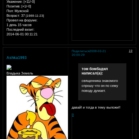
Уважение:
[+11/-0]
Позитив:
[+1/-0]
Пол:
Мужской
Возраст:
37
[1988-11-23]
Провел на форуме:
1 день 15 часов
Последний визит:
2014-06-01 00:11:21
19
Поделиться
2008-03-21
20:00:29
Ashka1993
том бомбадил
написал(а):
Владыка Земель
священника знакомого
спрошу что он по сему
поводу думает.
давай! и тогда в тему выложи!!
0