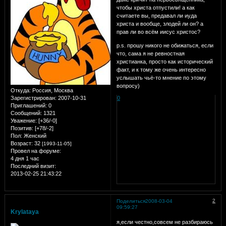
чтобы христа отпустили! а как
считаете вы, предавал ли иуда
христа и вообще, злодей ли он? а
прав ли во всём иисус христос?
p.s. прошу никого не обижаться, если
что, сама я не ревностная
христианка, просто как исторический
факт, и к тому же очень интересно
услышать чьё-то мнение по этому
вопросу)
Откуда:
Россия, Москва
Зарегистрирован
: 2007-10-31
0
Приглашений:
0
Сообщений:
1321
Уважение:
[+36/-0]
Позитив:
[+78/-2]
Пол:
Женский
Возраст:
32
[1993-11-05]
Провел на форуме:
4 дня 1 час
Последний визит:
2013-02-25 21:43:22
2
Поделиться
2008-03-04
09:59:27
Krylataya
я,если честно,совсем не разбираюсь