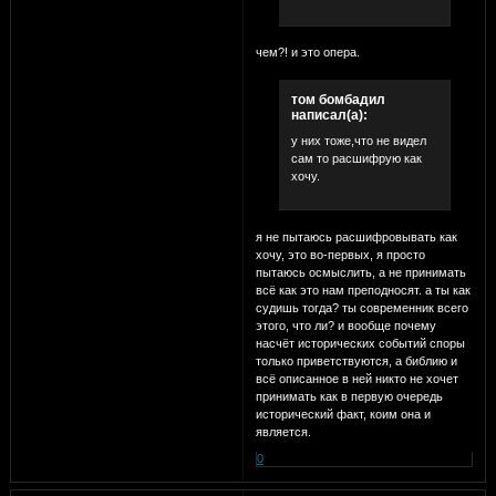
чем?! и это опера.
том бомбадил
написал(а):
у них тоже,что не видел
сам то расшифрую как
хочу.
я не пытаюсь расшифровывать как
хочу, это во-первых, я просто
пытаюсь осмыслить, а не принимать
всё как это нам преподносят. а ты как
судишь тогда? ты современник всего
этого, что ли? и вообще почему
насчёт исторических событий споры
только приветствуются, а библию и
всё описанное в ней никто не хочет
принимать как в первую очередь
исторический факт, коим она и
является.
0