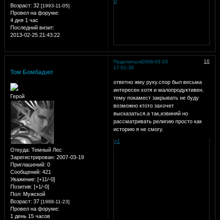
0
Возраст:
32
[1993-11-05]
Провел на форуме:
4 дня 1 час
Последний визит:
2013-02-25 21:43:22
16
Поделиться
2008-03-20
17:01:30
Том Бомбадил
ответно жму руку.спор был весьма
интересен хотя и малопродуктивен.
Герой
тему покамест закрывать не буду
возможно ктото захочет
высказаться.а так,извиняй но
рассматривать религию просто как
историю я не смогу.
+1
Откуда:
Темный Лес
Зарегистрирован
: 2007-03-19
Приглашений:
0
Сообщений:
421
Уважение:
[+11/-0]
Позитив:
[+1/-0]
Пол:
Мужской
Возраст:
37
[1988-11-23]
Провел на форуме:
1 день 15 часов