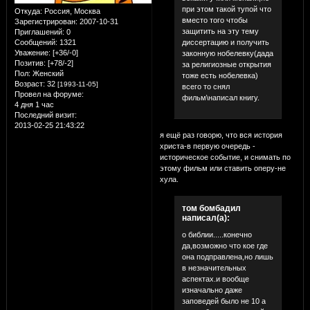
при этом такой тупой что
Откуда:
Россия, Москва
вместо того чтобы
Зарегистрирован
: 2007-10-31
защитить на эту тему
Приглашений:
0
диссертацию и получить
Сообщений:
1321
Уважение:
[+36/-0]
законную нобелевку(дада
Позитив:
[+78/-2]
за религиозные открытия
Пол:
Женский
тоже есть нобелевка)
Возраст:
32
[1993-11-05]
всего то снял
Провел на форуме:
фильм\написал книгу.
4 дня 1 час
Последний визит:
2013-02-25 21:43:22
я ещё раз говорю, что вся история
христа-в первую очередь -
историческое событие, и снимать по
этому фильм или ставить оперу-не
хула.
том бомбадил
написал(а):
о библии.....конечно
да,возможно что кое где
она подправлена,но лишь
в незначительных
аспектах.и вообще
изначально даже
заповедей было не 10 а