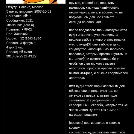
оружия, способного поразить
Откуда:
Россия, Москва
вампиров. как иуда нашёл осину
Зарегистрирован
: 2007-10-31
около иерусалима, в абсолютно не
Приглашений:
0
подходящем для неё климате,
Сообщений:
1321
легенда не сообщает.
Уважение:
[+36/-0]
Позитив:
[+78/-2]
после предательства и самоубийства
Пол:
Женский
иуды искариота ученики иисуса
Возраст:
32
[1993-11-05]
решили выбрать нового апостола на
Провел на форуме:
место иуды[3]. они выбрали двух
4 дня 1 час
кандидатов: «иосифа, называемого
Последний визит:
варсавою, который прозван иустом, и
2013-02-25 21:43:22
матфия»[4] и помолившись богу,
чтобы он указал, кого сделать
апостолом, бросили жребий. жребий
выпал матфию, и он был сопричислен
апостолам.
имя иуды стало нарицательным для
обозначения предательства. по
легенде за предательство иуде
заплатили 30 сребреников (30
серебряных шекелей), которые так же
часто используются как символ
награды предателя.
[править] противоречие о «земле
крови»
со смертью иуды связано известное