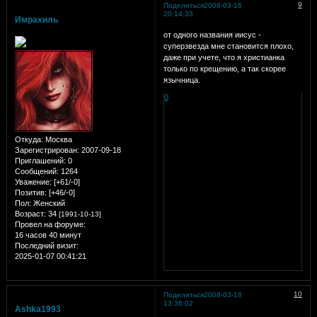
9
Поделиться
2008-03-16
20:14:33
Имрахиль
от одного названия иисус -
суперзвезда мне становится плохо,
даже при учете, что я христианка
только по крещению, а так скорее
язычница.
0
Откуда:
Москва
Зарегистрирован
: 2007-09-18
Приглашений:
0
Сообщений:
1264
Уважение:
[+61/-0]
Позитив:
[+46/-0]
Пол:
Женский
Возраст:
34
[1991-10-13]
Провел на форуме:
16 часов 40 минут
Последний визит:
2025-01-07 00:41:21
10
Поделиться
2008-03-18
13:36:02
Ashka1993