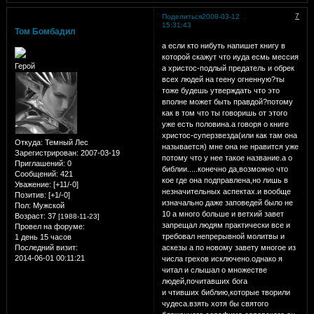
7
Поделиться
2008-03-12
15:31:43
Том Бомбадил
а если кто нибуть напишет книгу в
которой скажут что иуда есмь мессия
Герой
а христос-подлый предатель и обрек
всех людей на геену огненную?ты
тоже будешь утверждать что это
вполне может быть правдой?потому
как в том что ты говоришь от этого
уже есть половина.а говоря о книге
христос-суперзвезда(или как там она
Откуда:
Темный Лес
называется) мне она не нравится уже
Зарегистрирован
: 2007-03-19
потому что у нее такое название.а о
Приглашений:
0
библии.....конечно да,возможно что
Сообщений:
421
кое где она подправлена,но лишь в
Уважение:
[+11/-0]
незначительных аспектах.и вообще
Позитив:
[+1/-0]
изначально даже заповедей было не
Пол:
Мужской
10 а много больше и ветхий завет
Возраст:
37
[1988-11-23]
запрещал людям практически все и
Провел на форуме:
требовал непрерывной молитвы и
1 день 15 часов
Последний визит:
аскезы а по новому завету многое из
2014-06-01 00:11:21
числа грехов исключено.однако я
читал и слышал о множестве
людей,почитавших бога
и чтивших библию,которые творили
чудеса.взять хотя бы святого