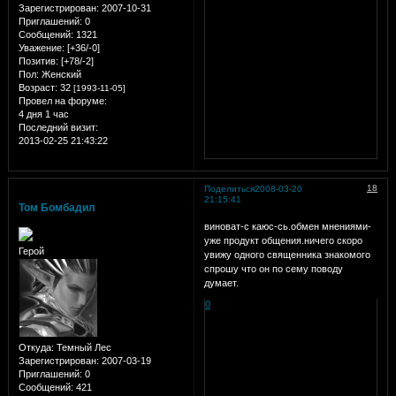
Зарегистрирован
: 2007-10-31
Приглашений:
0
Сообщений:
1321
Уважение:
[+36/-0]
Позитив:
[+78/-2]
Пол:
Женский
Возраст:
32
[1993-11-05]
Провел на форуме:
4 дня 1 час
Последний визит:
2013-02-25 21:43:22
18
Поделиться
2008-03-20
21:15:41
Том Бомбадил
виноват-с каюс-сь.обмен мнениями-
уже продукт общения.ничего скоро
Герой
увижу одного священника знакомого
спрошу что он по сему поводу
думает.
0
Откуда:
Темный Лес
Зарегистрирован
: 2007-03-19
Приглашений:
0
Сообщений:
421