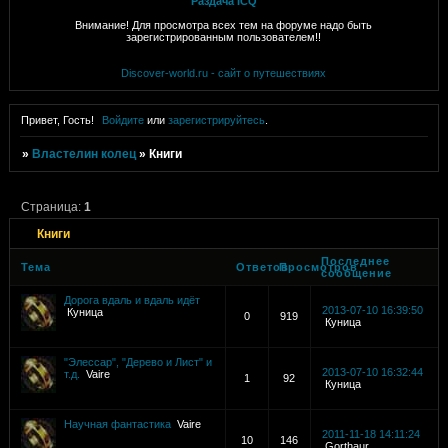
Раздача ICQ
Внимание! Для просмотра всех тем на форуме надо быть
зарегистрированным пользователем!!
Discover-world.ru - сайт о путешествиях
Привет, Гость!
Войдите
или
зарегистрируйтесь
.
»
Властелин колец
»
Книги
Страница:
1
Книги
Последнее
Тема
Ответов
Просмотров
сообщение
Дорога вдаль и вдаль идёт
2013-07-10 16:39:50
Куница
0
919
Куница
"Элессар", "Дерево и Лист" и
2013-07-10 16:32:44
т.д.
Vaire
1
92
Куница
Научная фантастика
Vaire
2011-11-18 14:11:24
10
146
Gorthaur