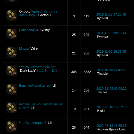
Опрос:
Герберт Уэллс vs
2011-11-17 17:23:58
Жюль Верн
Gorthaur
3
119
Куница
Роверандом
Куница
2011-11-10 19:10:43
25
199
Куница
Мифы
Vaire
2011-11-05 18:31:55
21
266
Куница
Что вы читаете сейчас?
2011-10-30 14:49:19
Dark LadY
[
1
2
3
…
11
]
308
5382
Tinuviel
Ваш любимый автор
Lili
2010-12-06 00:08:21
14
286
Tinuviel
настоящие или электронные
2010-10-10 17:07:19
книги?
Lili
10
231
Hisiel
Что бы почитать?
Lili
2009-08-13 13:55:35
26
844
Хозяин Древа Сего