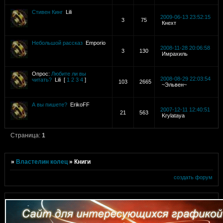
Стивен Кинг
Lili
2009-06-13 23:52:15
3
75
Кнехт
Небольшой рассказ
Emporio
2008-11-28 20:06:58
3
130
Имрахиль
Опрос:
Любите ли вы
2008-08-29 22:03:54
читать?
Lili
[
1
2
3
4
]
103
2665
~Эльвен~
А вы пишете?
ErikoFF
2007-12-11 12:40:51
21
563
Krylataya
Страница:
1
»
Властелин колец
»
Книги
создать форум