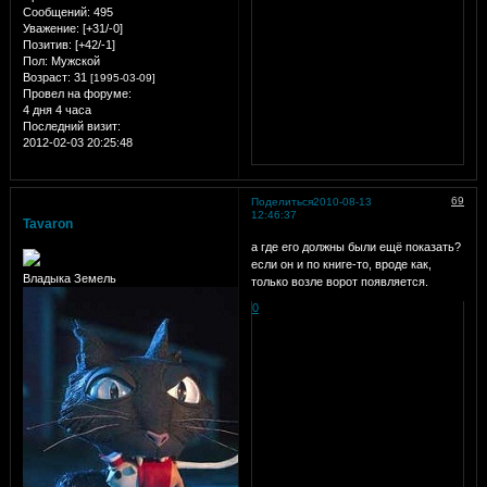
Сообщений:
495
Уважение:
[+31/-0]
Позитив:
[+42/-1]
Пол:
Мужской
Возраст:
31
[1995-03-09]
Провел на форуме:
4 дня 4 часа
Последний визит:
2012-02-03 20:25:48
69
Поделиться
2010-08-13
12:46:37
Tavaron
а где его должны были ещё показать?
если он и по книге-то, вроде как,
Владыка Земель
только возле ворот появляется.
0