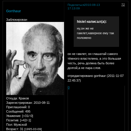
72
Поделиться
2010-08-13
17:13:09
Gorthaur
Заблокирован
hisiel написал(а):
ну,он же не
гамлет,наверное ему так
положено
он не гамлет, он глашатай самого
тёмного властелина, а это большая
честь, речь должна быть более
долгой,а не пара слов.
отредактировано gorthaur (2011-11-07
22:45:37)
0
Откуда:
Краков
Зарегистрирован
: 2010-08-11
Приглашений:
0
Сообщений:
495
Уважение:
[+31/-0]
Позитив:
[+42/-1]
Пол:
Мужской
Возраст:
31
[1995-03-09]