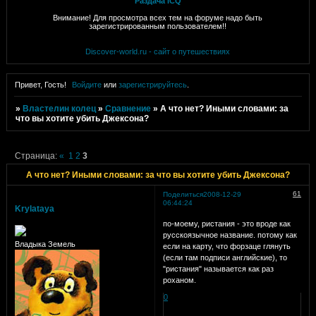
Раздача ICQ
Внимание! Для просмотра всех тем на форуме надо быть
зарегистрированным пользователем!!
Discover-world.ru - сайт о путешествиях
Привет, Гость!
Войдите
или
зарегистрируйтесь
.
»
Властелин колец
»
Сравнение
»
А что нет? Иными словами: за
что вы хотите убить Джексона?
Страница:
«
1
2
3
А что нет? Иными словами: за что вы хотите убить Джексона?
61
Поделиться
2008-12-29
06:44:24
Krylataya
по-моему, ристания - это вроде как
русскоязычное название. потому как
Владыка Земель
если на карту, что форзаце глянуть
(если там подписи английские), то
"ристания" называется как раз
роханом.
0