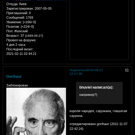
Откуда:
Киев
Зарегистрирован
: 2007-05-05
Приглашений:
0
Сообщений:
1769
Уважение:
[+166/-0]
Позитив:
[+224/-0]
Пол:
Женский
Возраст:
37
[1989-06-27]
Провел на форуме:
4 дня 2 часа
Последний визит:
2021-02-11 02:44:21
65
Поделиться
2010-08-12
22:07:38
Gorthaur
Заблокирован
tinuviel написал(а):
например?)
короля-чародея, сарумана, глашатая
саурона.
отредактировано gorthaur (2011-11-07
22:42:24)