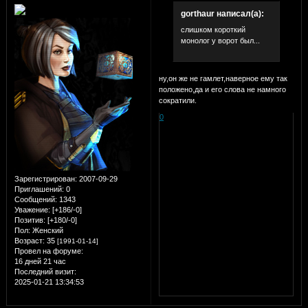
gorthaur написал(а):
слишком короткий
монолог у ворот был...
ну,он же не гамлет,наверное ему так
положено,да и его слова не намного
сократили.
0
Зарегистрирован
: 2007-09-29
Приглашений:
0
Сообщений:
1343
Уважение:
[+186/-0]
Позитив:
[+180/-0]
Пол:
Женский
Возраст:
35
[1991-01-14]
Провел на форуме:
16 дней 21 час
Последний визит:
2025-01-21 13:34:53