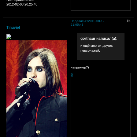
2012-02-03 20:25:48
64
Поделиться
2010-08-12
21:05:43
Tinuviel
gorthaur написал(а):
и ещё многих других
персонажей.
например?)
0