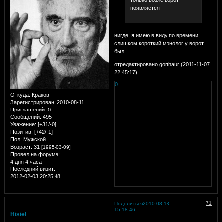
только возле ворот
появляется
нигде, я имею в виду по времени,
слишком короткий монолог у ворот
был.
отредактировано gorthaur (2011-11-07
22:45:17)
0
Откуда:
Краков
Зарегистрирован
: 2010-08-11
Приглашений:
0
Сообщений:
495
Уважение:
[+31/-0]
Позитив:
[+42/-1]
Пол:
Мужской
Возраст:
31
[1995-03-09]
Провел на форуме:
4 дня 4 часа
Последний визит:
2012-02-03 20:25:48
71
Поделиться
2010-08-13
15:18:46
Hisiel