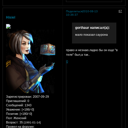
67
Поделиться
2010-08-13
10:36:37
Hisiel
gorthaur написал(а):
мало показал саурона
право и незнаю.ладно бы он еще "в
теле" был,а так..
0
Зарегистрирован
: 2007-09-29
Приглашений:
0
Сообщений:
1343
Уважение:
[+186/-0]
Позитив:
[+180/-0]
Пол:
Женский
Возраст:
35
[1991-01-14]
Провел на форуме: