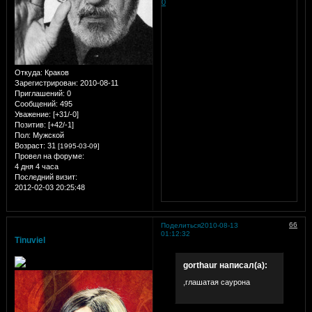
0
Откуда:
Краков
Зарегистрирован
: 2010-08-11
Приглашений:
0
Сообщений:
495
Уважение:
[+31/-0]
Позитив:
[+42/-1]
Пол:
Мужской
Возраст:
31
[1995-03-09]
Провел на форуме:
4 дня 4 часа
Последний визит:
2012-02-03 20:25:48
66
Поделиться
2010-08-13
01:12:32
Tinuviel
gorthaur написал(а):
,глашатая саурона