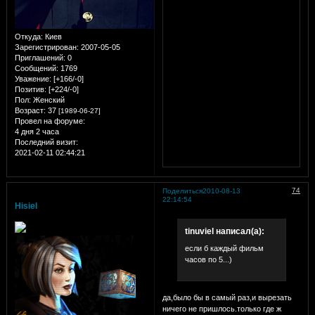
Откуда:
Киев
Зарегистрирован
: 2007-05-05
Приглашений:
0
Сообщений:
1769
Уважение:
[+166/-0]
Позитив:
[+224/-0]
Пол:
Женский
Возраст:
37
[1989-06-27]
Провел на форуме:
4 дня 2 часа
Последний визит:
2021-02-11 02:44:21
74
Поделиться
2010-08-13
22:14:54
Hisiel
tinuviel написал(а):
если б каждый фильм
часов по 5...)
да,было бы в самый раз,и вырезать
ничего не пришлось.только где ж