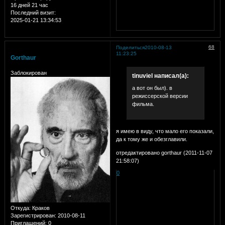
16 дней 21 час
Последний визит:
2025-01-21 13:34:53
68
Поделиться
2010-08-13
11:23:25
Gorthaur
Заблокирован
tinuviel написал(а):
а вот он был). в
режиссерской версии
фильма.
я имею в виду, что мало его показали,
да к тому же и обезглавили.
отредактировано gorthaur (2011-11-07
21:58:07)
0
Откуда:
Краков
Зарегистрирован
: 2010-08-11
Приглашений:
0