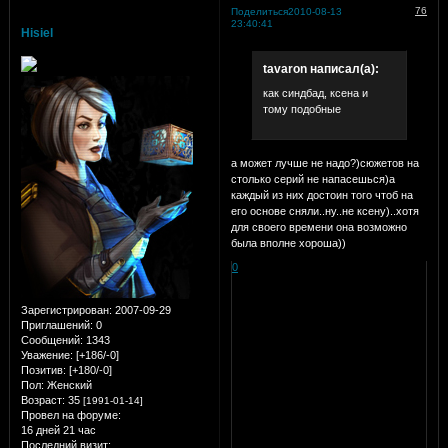
76
Поделиться
2010-08-13
23:40:41
Hisiel
tavaron написал(а):
как синдбад, ксена и
тому подобные
а может лучше не надо?)сюжетов на
столько серий не напасешься)а
каждый из них достоин того чтоб на
его основе сняли..ну..не ксену)..хотя
для своего времени она возможно
была вполне хороша))
0
Зарегистрирован
: 2007-09-29
Приглашений:
0
Сообщений:
1343
Уважение:
[+186/-0]
Позитив:
[+180/-0]
Пол:
Женский
Возраст:
35
[1991-01-14]
Провел на форуме:
16 дней 21 час
Последний визит: