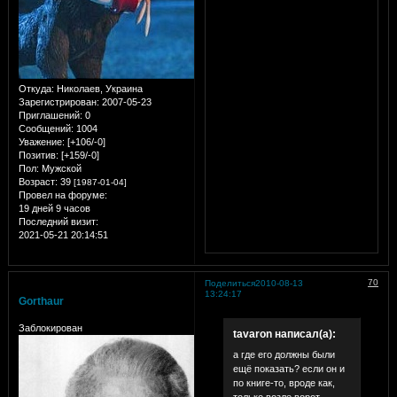
Откуда:
Николаев, Украина
Зарегистрирован
: 2007-05-23
Приглашений:
0
Сообщений:
1004
Уважение:
[+106/-0]
Позитив:
[+159/-0]
Пол:
Мужской
Возраст:
39
[1987-01-04]
Провел на форуме:
19 дней 9 часов
Последний визит:
2021-05-21 20:14:51
70
Поделиться
2010-08-13
13:24:17
Gorthaur
Заблокирован
tavaron написал(а):
а где его должны были
ещё показать? если он и
по книге-то, вроде как,