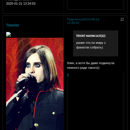
2025-01-21 13:34:53
77
Поделиться
2010-08-14
13:35:26
Tinuviel
hisiel написал(а):
разве что по миру с
фанатов собрать)
блин, а вотя бы даже подкинула
немного ради такого))
0