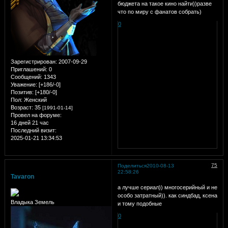
бюджета на такое кино найти))разве
что по миру с фанатов собрать)
0
Зарегистрирован
: 2007-09-29
Приглашений:
0
Сообщений:
1343
Уважение:
[+186/-0]
Позитив:
[+180/-0]
Пол:
Женский
Возраст:
35
[1991-01-14]
Провел на форуме:
16 дней 21 час
Последний визит:
2025-01-21 13:34:53
75
Поделиться
2010-08-13
22:58:26
Tavaron
а лучше сериал)) многосерийный и не
особо затратный)). как синдбад, ксена
Владыка Земель
и тому подобные
0