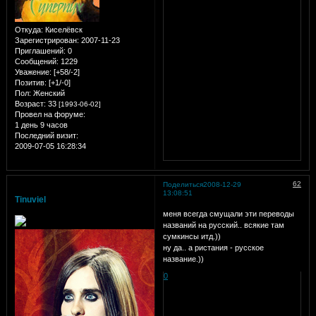
Откуда:
Киселёвск
Зарегистрирован
: 2007-11-23
Приглашений:
0
Сообщений:
1229
Уважение:
[+58/-2]
Позитив:
[+1/-0]
Пол:
Женский
Возраст:
33
[1993-06-02]
Провел на форуме:
1 день 9 часов
Последний визит:
2009-07-05 16:28:34
62
Поделиться
2008-12-29
13:08:51
Tinuviel
меня всегда смущали эти переводы
названий на русский.. всякие там
сумкинсы итд.))
ну да.. а ристания - русское
название.))
0