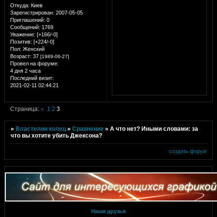
Откуда:
Киев
Зарегистрирован
: 2007-05-05
Приглашений:
0
Сообщений:
1769
Уважение:
[+166/-0]
Позитив:
[+224/-0]
Пол:
Женский
Возраст:
37
[1989-06-27]
Провел на форуме:
4 дня 2 часа
Последний визит:
2021-02-11 02:44:21
Страница:
«
1
2
3
»
Властелин колец
»
Сравнение
»
А что нет? Иными словами: за
что вы хотите убить Джексона?
создать форум
Наши друзья