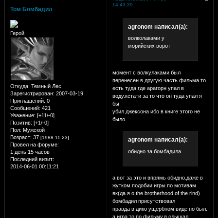
14:43:39
Том Бомбадил
agronom написал(а):
Герой
волколаками у
морийских ворот
момент с волкулаками был
перенесен в другую часть фильма.то
Откуда:
Темный Лес
есть туда где арагорн упал в
Зарегистрирован
: 2007-03-19
воду.кстати за то что он туда упал я
Приглашений:
0
бы
Сообщений:
421
убил джексона ибо в книге этого не
Уважение:
[+11/-0]
было.
Позитив:
[+1/-0]
Пол:
Мужской
Возраст:
37
[1988-11-23]
agronom написал(а):
Провел на форуме:
обидно за бомбадила
1 день 15 часов
Последний визит:
2014-06-01 00:11:21
а вот за это и впрямь обидно.даже в
жутком подобии игры по мотивам
вк(да я о the brotherhood of the rind)
бомбадил присутствовал
правда в дико ущербном виде но был.
а игра то по фильму.я слышал