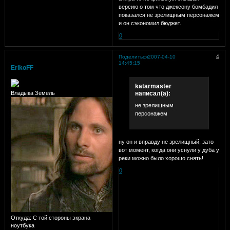
версию о том что джексону бомбадил
показался не зрелищным персонажем
и он сэкономил бюджет.
0
4
Поделиться
2007-04-10
14:45:15
ErikoFF
katarmaster
написал(а):
Владыка Земель
не зрелищным
персонажем
ну он и вправду не зрелищный, зато
вот момент, когда они уснули у дуба у
реки можно было хорошо снять!
0
Откуда:
С той стороны экрана
ноутбука