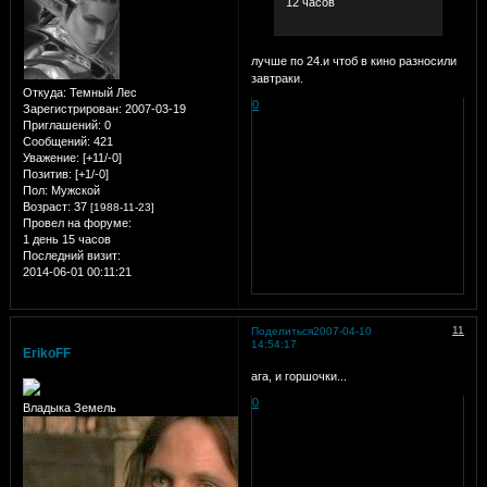
12 часов
лучше по 24.и чтоб в кино разносили
завтраки.
Откуда:
Темный Лес
0
Зарегистрирован
: 2007-03-19
Приглашений:
0
Сообщений:
421
Уважение:
[+11/-0]
Позитив:
[+1/-0]
Пол:
Мужской
Возраст:
37
[1988-11-23]
Провел на форуме:
1 день 15 часов
Последний визит:
2014-06-01 00:11:21
11
Поделиться
2007-04-10
14:54:17
ErikoFF
ага, и горшочки...
0
Владыка Земель