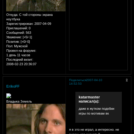
Откуда:
С той стороны экрана
ноутбука
Зарегистрирован
: 2007-04-09
Приглашений:
0
Сообщений:
563
Уважение:
[+5/-1]
Позитив:
[+0/-0]
Пол:
Мужской
Провел на форуме:
1 день 11 часов
Последний визит:
2008-02-23 20:36:07
9
Поделиться
2007-04-10
14:52:53
ErikoFF
katarmaster
написал(а):
Владыка Земель
даже в жутком подобии
игры по мотивам вк
я в это не играл, а интересно. не