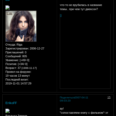
что-то не врубилась в название
темы.. при чем тут джексон?
0
Откуда:
Riga
Зарегистрирован
: 2006-12-27
Приглашений:
0
Сообщений:
805
Уважение:
[+49/-0]
Позитив:
[+34/-0]
Возраст:
37
[1988-11-17]
Провел на форуме:
19 часов 13 минут
Последний визит:
2019-11-01 14:57:29
15
Поделиться
2007-04-11
09:03:20
ErikoFF
ау!
"сопоставляем книгу с фильмом"-эт
Владыка Земель