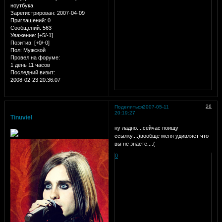
ноутбука
Зарегистрирован
: 2007-04-09
Приглашений:
0
Сообщений:
563
Уважение:
[+5/-1]
Позитив:
[+0/-0]
Пол:
Мужской
Провел на форуме:
1 день 11 часов
Последний визит:
2008-02-23 20:36:07
26
Поделиться
2007-05-11
20:19:27
Tinuviel
ну ладно....сейчас поищу
ссылку....)вообще меня удивляет что
вы не знаете....(
0