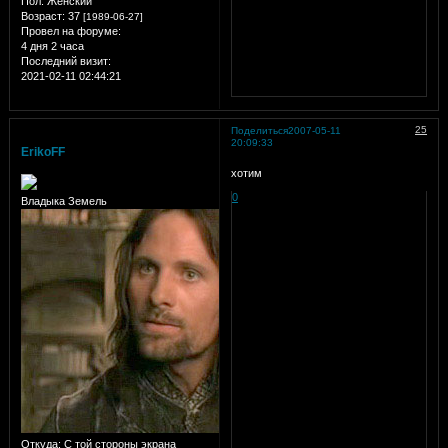
Пол:
Женский
Возраст:
37
[1989-06-27]
Провел на форуме:
4 дня 2 часа
Последний визит:
2021-02-11 02:44:21
25
Поделиться
2007-05-11
20:09:33
ErikoFF
хотим
0
Владыка Земель
Откуда:
С той стороны экрана