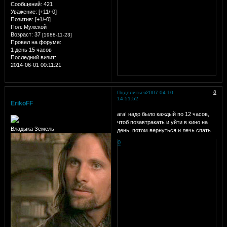
Сообщений:
421
Уважение:
[+11/-0]
Позитив:
[+1/-0]
Пол:
Мужской
Возраст:
37
[1988-11-23]
Провел на форуме:
1 день 15 часов
Последний визит:
2014-06-01 00:11:21
8
Поделиться
2007-04-10
14:51:52
ErikoFF
ага! надо было каждый по 12 часов,
чтоб позавтракать и уйти в кино на
Владыка Земель
день. потом вернуться и лечь спать.
0