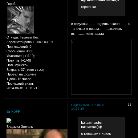
Герой
горшочки
и подушки..........сидишь в кино ........в
тапочках с пивом............палишь
вк............лепотааааа
Откуда:
Темный Лес
0
Зарегистрирован
: 2007-03-19
Приглашений:
0
Сообщений:
421
Уважение:
[+11/-0]
Позитив:
[+1/-0]
Пол:
Мужской
Возраст:
37
[1988-11-23]
Провел на форуме:
1 день 15 часов
Последний визит:
2014-06-01 00:11:21
13
Поделиться
2007-04-10
14:57:29
ErikoFF
katarmaster
написал(а):
Владыка Земель
в тапочках с пивом