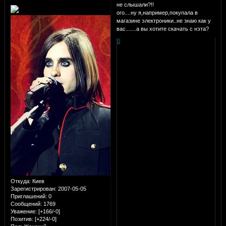
не слышали?!!
ого....ну я,например,покупала в
магазине электроники..не знаю как у
вас.......а вы хотите скачать с нэта?
0
Откуда:
Киев
Зарегистрирован
: 2007-05-05
Приглашений:
0
Сообщений:
1769
Уважение:
[+166/-0]
Позитив:
[+224/-0]