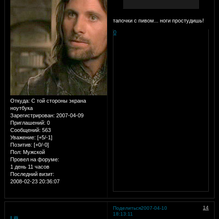
тапочки с пивом... ноги простудишь!
0
Откуда:
С той стороны экрана
ноутбука
Зарегистрирован
: 2007-04-09
Приглашений:
0
Сообщений:
563
Уважение:
[+5/-1]
Позитив:
[+0/-0]
Пол:
Мужской
Провел на форуме:
1 день 11 часов
Последний визит:
2008-02-23 20:36:07
14
Поделиться
2007-04-10
18:13:11
Lili