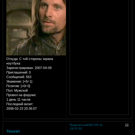
Откуда:
С той стороны экрана
ноутбука
Зарегистрирован
: 2007-04-09
Приглашений:
0
Сообщений:
563
Уважение:
[+5/-1]
Позитив:
[+0/-0]
Пол:
Мужской
Провел на форуме:
1 день 11 часов
Последний визит:
2008-02-23 20:36:07
24
Поделиться
2007-05-11
19:37:02
Tinuviel