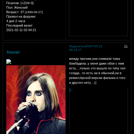
Позитив:
[+224/-0]
Пол:
Женский
Возраст:
37
[1989-06-27]
Провел на форуме:
4 дня 2 часа
Последний визит:
2021-02-11 02:44:21
21
Поделиться
2007-05-10
09:16:17
Tinuviel
между прочим,они снимали тома
бомбадила..у меня даже обои с ним
есть....только это вышло по типу гил-
гэлада...то есть ни в обычной,ни в
режиссёрской версии фильма и того
и другого нету....((
0