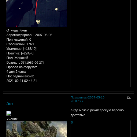
Откуда:
Киев
Зарегистрирован
: 2007-05-05
Приглашений:
0
Сообщений:
1769
Уважение:
[+166/-0]
Позитив:
[+224/-0]
Пол:
Женский
Возраст:
37
[1989-06-27]
Провел на форуме:
4 дня 2 часа
Последний визит:
2021-02-11 02:44:21
22
Поделиться
2007-05-10
20:07:27
Энт
а где можно режисерскую версию
дастать?
Ученик
0