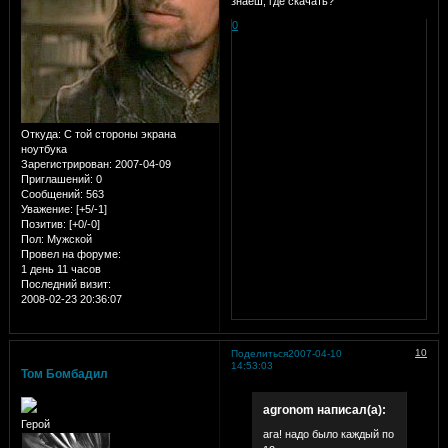
знаеш, где скачать?
0
Откуда:
С той стороны экрана
ноутбука
Зарегистрирован
: 2007-04-09
Приглашений:
0
Сообщений:
563
Уважение:
[+5/-1]
Позитив:
[+0/-0]
Пол:
Мужской
Провел на форуме:
1 день 11 часов
Последний визит:
2008-02-23 20:36:07
10
Поделиться
2007-04-10
14:53:03
Том Бомбадил
agronom написал(а):
Герой
ага! надо было каждый по