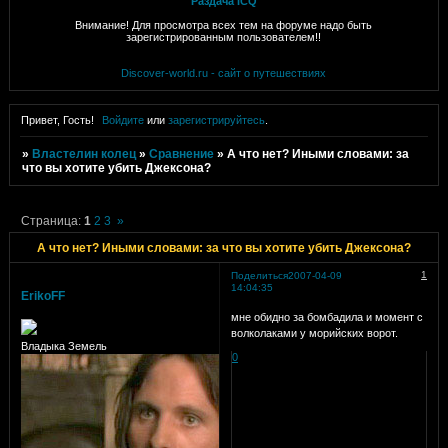
Раздача ICQ
Внимание! Для просмотра всех тем на форуме надо быть
зарегистрированным пользователем!!
Discover-world.ru - сайт о путешествиях
Привет, Гость!
Войдите
или
зарегистрируйтесь
.
»
Властелин колец
»
Сравнение
»
А что нет? Иными словами: за
что вы хотите убить Джексона?
Страница:
1
2
3
»
А что нет? Иными словами: за что вы хотите убить Джексона?
1
Поделиться
2007-04-09
14:04:35
ErikoFF
мне обидно за бомбадила и момент с
волколаками у морийских ворот.
Владыка Земель
0