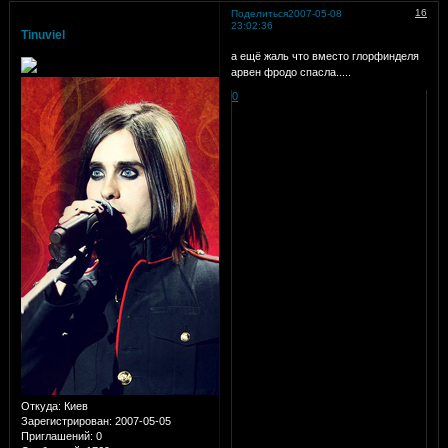
16
Поделиться
2007-05-08
23:02:36
Tinuviel
а ещё жаль что вместо глорфинделя
арвен фродо спасла.....
0
Откуда:
Киев
Зарегистрирован
: 2007-05-05
Приглашений:
0