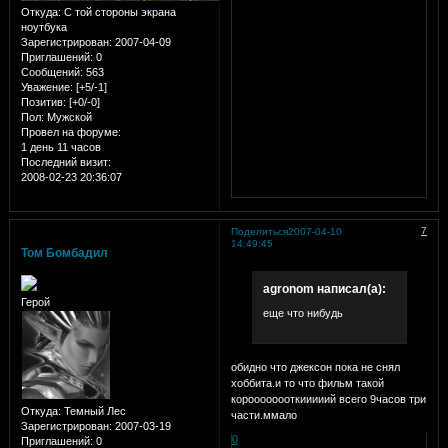
Откуда:
С той стороны экрана
ноутбука
Зарегистрирован
: 2007-04-09
Приглашений:
0
Сообщений:
563
Уважение:
[+5/-1]
Позитив:
[+0/-0]
Пол:
Мужской
Провел на форуме:
1 день 11 часов
Последний визит:
2008-02-23 20:36:07
7
Поделиться
2007-04-10
14:49:45
Том Бомбадил
agronom написал(а):
Герой
еще что нибудь
обидно что джексон пока не снял
хоббита.и то что фильм такой
короооооооткииииий
всего 9часов три
Откуда:
Темный Лес
части.ммало
Зарегистрирован
: 2007-03-19
0
Приглашений:
0