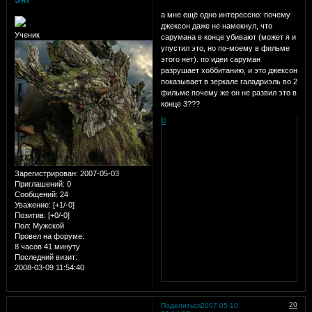
Энт
а мне ещё одно интерессно: почему
джексон даже не намекнул, что
Ученик
сарумана в конце убивают (может я и
упустил это, но по-моему в фильме
этого нет). по идеи саруман
разрушает хоббитанию, и это джексон
показывает в зеркале галадриэль во 2
фильме почему же он не развил это в
конце 3???
0
Зарегистрирован
: 2007-05-03
Приглашений:
0
Сообщений:
24
Уважение:
[+1/-0]
Позитив:
[+0/-0]
Пол:
Мужской
Провел на форуме:
8 часов 41 минуту
Последний визит:
2008-03-09 11:54:40
20
Поделиться
2007-05-10