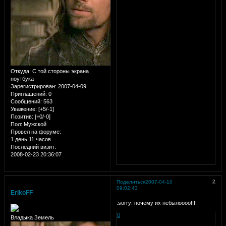
Откуда:
С той стороны экрана
ноутбука
Зарегистрирован
: 2007-04-09
Приглашений:
0
Сообщений:
563
Уважение:
[+5/-1]
Позитив:
[+0/-0]
Пол:
Мужской
Провел на форуме:
1 день 11 часов
Последний визит:
2008-02-23 20:36:07
2
Поделиться
2007-04-10
09:02:43
ErikoFF
:sorry: почему их небылоооо!!!!
0
Владыка Земель