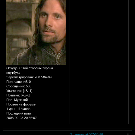
Откуда:
С той стороны экрана
ноутбука
Зарегистрирован
: 2007-04-09
Приглашений:
0
Сообщений:
563
Уважение:
[+5/-1]
Позитив:
[+0/-0]
Пол:
Мужской
Провел на форуме:
1 день 11 часов
Последний визит:
2008-02-23 20:36:07
3
Поделиться
2007-04-10