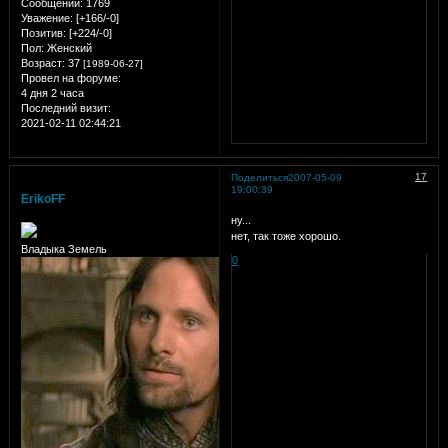
Сообщений:
1769
Уважение:
[+166/-0]
Позитив:
[+224/-0]
Пол:
Женский
Возраст:
37
[1989-06-27]
Провел на форуме:
4 дня 2 часа
Последний визит:
2021-02-11 02:44:21
17
Поделиться
2007-05-09
19:00:39
ErikoFF
ну...
нет, так тоже хорошо.
Владыка Земель
0