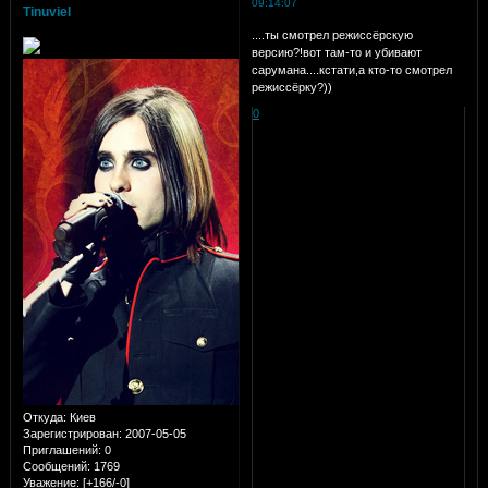
09:14:07
Tinuviel
....ты смотрел режиссёрскую
версию?!вот там-то и убивают
сарумана....кстати,а кто-то смотрел
режиссёрку?))
0
Откуда:
Киев
Зарегистрирован
: 2007-05-05
Приглашений:
0
Сообщений:
1769
Уважение:
[+166/-0]