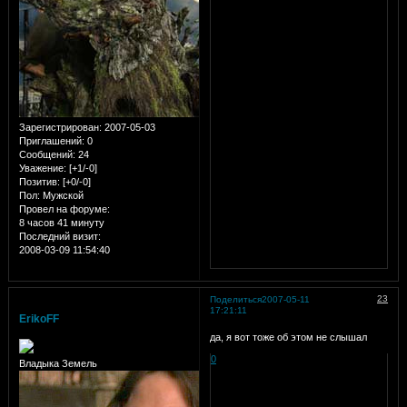
Зарегистрирован
: 2007-05-03
Приглашений:
0
Сообщений:
24
Уважение:
[+1/-0]
Позитив:
[+0/-0]
Пол:
Мужской
Провел на форуме:
8 часов 41 минуту
Последний визит:
2008-03-09 11:54:40
23
Поделиться
2007-05-11
17:21:11
ErikoFF
да, я вот тоже об этом не слышал
0
Владыка Земель