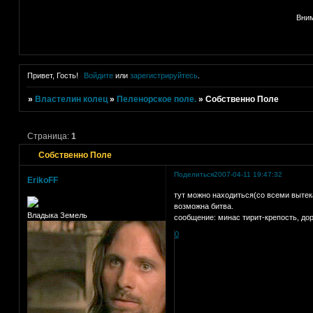
Вним
Привет, Гость!
Войдите
или
зарегистрируйтесь
.
»
Властелин колец
»
Пеленорское поле.
»
Собственно Поле
Страница:
1
Собственно Поле
Поделиться
2007-04-11 19:47:32
ErikoFF
тут можно находиться(со всеми выте
возможна битва.
Владыка Земель
сообщение: минас тирит-крепость, дор
0