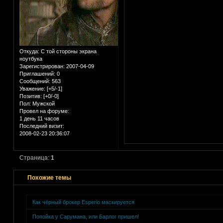
Откуда:
С той стороны экрана
ноутбука
Зарегистрирован
: 2007-04-09
Приглашений:
0
Сообщений:
563
Уважение:
[+5/-1]
Позитив:
[+0/-0]
Пол:
Мужской
Провел на форуме:
1 день 11 часов
Последний визит:
2008-02-23 20:36:07
Страница:
1
Похожие темы
Как чёрный брокер Esperio маскируется
Попойка у Сарумана, или Барлог пришел!