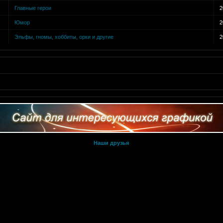
Главные герои
2
Юмор
2
Эльфы, гномы, хоббиты, орки и другие
2
Наши друзья