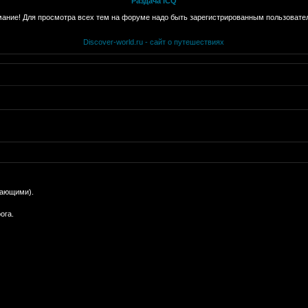
Раздача ICQ
ание! Для просмотра всех тем на форуме надо быть зарегистрированным пользовате
Discover-world.ru - сайт о путешествиях
кающими).
ога.