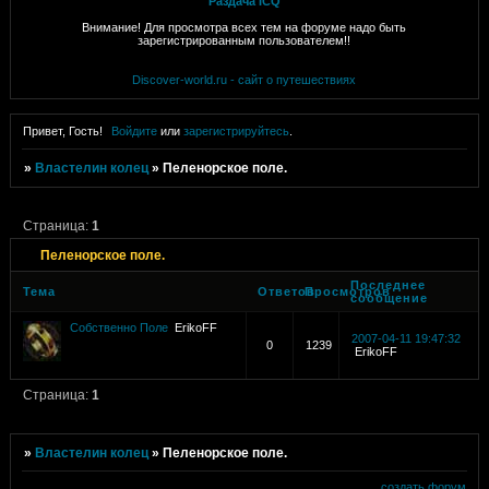
Раздача ICQ
Внимание! Для просмотра всех тем на форуме надо быть
зарегистрированным пользователем!!
Discover-world.ru - сайт о путешествиях
Привет, Гость!
Войдите
или
зарегистрируйтесь
.
»
Властелин колец
»
Пеленорское поле.
Страница:
1
Пеленорское поле.
Последнее
Тема
Ответов
Просмотров
сообщение
Собственно Поле
ErikoFF
2007-04-11 19:47:32
0
1239
ErikoFF
Страница:
1
»
Властелин колец
»
Пеленорское поле.
создать форум