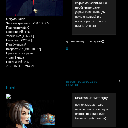
кефир,действительно
необычные,даже
украинские команды
приглянулись) и в
Откуда:
Киев
премьерке есть пару
Зарегистрирован
: 2007-05-05
симпатичных)
Приглашений:
0
Сообщений:
1769
Уважение:
[+166/-0]
Позитив:
[+224/-0]
да, пирамида тоже круть))
Пол:
Женский
0
Возраст:
37
[1989-06-27]
Провел на форуме:
4 дня 2 часа
Последний визит:
2021-02-11 02:44:21
11
Поделиться
2010-11-02
21:55:48
Hisiel
tavaron написал(а):
не показывают уже
включения со съездом
вкп(б), трансляций с
бама, и субботников)))