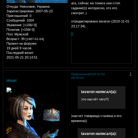
ага, сейчас на тонисе нон-стоп
Откуда:
Николаев, Украина
гадание))) интересно, кто его
Зарегистрирован
: 2007-05-23
смотрит..)
Приглашений:
0
Сообщений:
1004
отредактировано tavaron (2010-11-01
Уважение:
[+106/-0]
23:17:34)
Позитив:
[+159/-0]
0
Пол:
Мужской
Возраст:
39
[1987-01-04]
Провел на форуме:
19 дней 9 часов
Последний визит:
2021-05-21 20:14:51
7
Поделиться
2010-11-02
06:50:41
Hisiel
tavaron написал(а):
это насчёт чего?)
)насчет товарища сталина и его
времена))
tavaron написал(а):