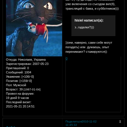
уже включения со съездом вкп(б),
трансляций с бама, и субботников)))
hisiel написал(а):
э..гадалки?)))
))они, наверно, сами себе могут
погадать) или думаешь, опыт
перенимают? стажируются))
0
Откуда:
Николаев, Украина
Зарегистрирован
: 2007-05-23
Приглашений:
0
Сообщений:
1004
Уважение:
[+106/-0]
Позитив:
[+159/-0]
Пол:
Мужской
Возраст:
39
[1987-01-04]
Провел на форуме:
19 дней 9 часов
Последний визит:
2021-05-21 20:14:51
9
Поделиться
2010-11-02
11:45:32