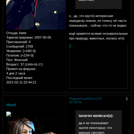
о.. да, это круто) интересная
передача) помню, по тонису её часто
показывали... сейчас что-то не видно.
Откуда:
Киев
ещё нравятся всякие познавательные
Зарегистрирован
: 2007-05-05
про природу, животных, космос итп)
Приглашений:
0
0
Сообщений:
1769
Уважение:
[+166/-0]
Позитив:
[+224/-0]
Пол:
Женский
Возраст:
37
[1989-06-27]
Провел на форуме:
4 дня 2 часа
Последний визит:
2021-02-11 02:44:21
5
Поделиться
2010-11-01
22:39:34
Hisiel
tavaron написал(а):
да и не показывают
нынче некоторые, что
раньше смотрел.