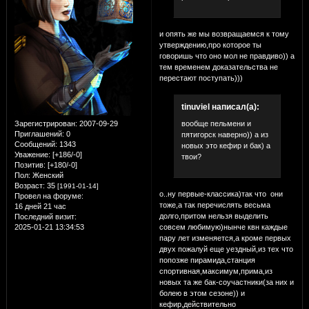
и опять же мы возвращаемся к тому
утверждению,про которое ты
говоришь что оно мол не правдиво)) а
тем временем доказательства не
перестают поступать)))
tinuviel написал(а):
вообще пельмени и
Зарегистрирован
: 2007-09-29
Приглашений:
0
пятигорск наверно)) а из
Сообщений:
1343
новых это кефир и бак) а
Уважение:
[+186/-0]
твои?
Позитив:
[+180/-0]
Пол:
Женский
Возраст:
35
[1991-01-14]
о..ну первые-классика)так что они
Провел на форуме:
тоже,а так перечислять весьма
16 дней 21 час
долго,притом нельзя выделить
Последний визит:
совсем любимую)нынче квн каждые
2025-01-21 13:34:53
пару лет изменяется,а кроме первых
двух пожалуй еще уездный,из тех что
попозже пирамида,станция
спортивная,максимум,прима,из
новых та же бак-соучастники(за них и
болею в этом сезоне)) и
кефир,действительно