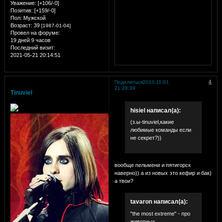
Уважение:
[+106/-0]
Позитив:
[+159/-0]
Пол:
Мужской
Возраст:
39
[1987-01-04]
Провел на форуме:
19 дней 9 часов
Последний визит:
2021-05-21 20:14:51
4
Поделиться
2010-11-01
21:28:39
Tinuviel
hisiel написал(а):
(з.ы-tinuviel,какие
любимые команды если
не секрет?))
вообще пельмени и пятигорск
наверно)) а из новых это кефир и бак)
а твои?
tavaron написал(а):
"the most extreme" - про
животных,