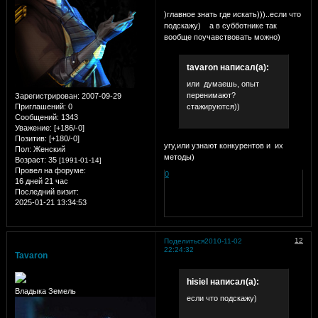
)главное знать где искать)))..если что
подскажу)
а в субботнике так
вообще поучавствовать можно)
tavaron написал(а):
или думаешь, опыт
перенимают?
Зарегистрирован
: 2007-09-29
Приглашений:
0
стажируются))
Сообщений:
1343
Уважение:
[+186/-0]
Позитив:
[+180/-0]
угу,или узнают конкурентов и их
Пол:
Женский
методы)
Возраст:
35
[1991-01-14]
Провел на форуме:
0
16 дней 21 час
Последний визит:
2025-01-21 13:34:53
12
Поделиться
2010-11-02
22:24:32
Tavaron
hisiel написал(а):
Владыка Земель
если что подскажу)