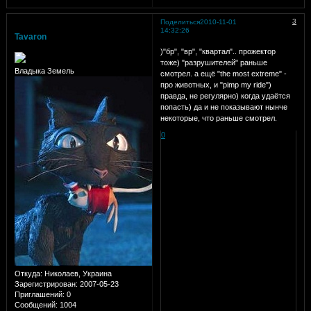
3
Поделиться
2010-11-01
14:32:26
Tavaron
)"бр", "вр", "квартал".. прожектор
тоже) "разрушителей" раньше
Владыка Земель
смотрел. а ещё "the most extreme" -
про животных, и "pimp my ride")
правда, не регулярно) когда удаётся
попасть) да и не показывают нынче
некоторые, что раньше смотрел.
0
Откуда:
Николаев, Украина
Зарегистрирован
: 2007-05-23
Приглашений:
0
Сообщений:
1004