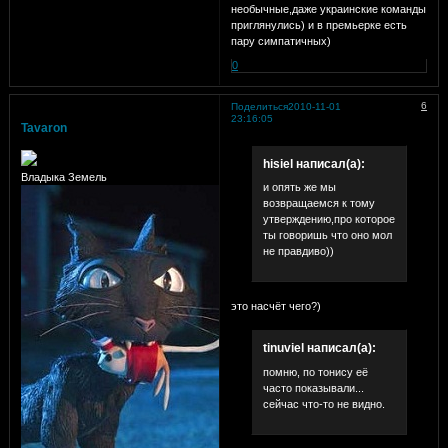
необычные,даже украинские команды
приглянулись) и в премьерке есть
пару симпатичных)
0
6
Поделиться
2010-11-01
23:16:05
Tavaron
hisiel написал(а):
Владыка Земель
и опять же мы
возвращаемся к тому
утверждению,про которое
ты говоришь что оно мол
не правдиво))
это насчёт чего?)
tinuviel написал(а):
помню, по тонису её
часто показывали...
сейчас что-то не видно.