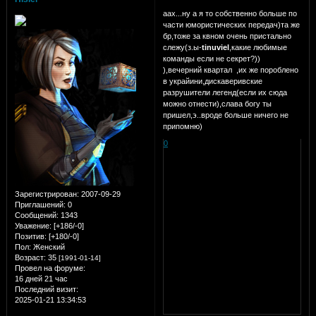
аах...ну а я то собственно больше по
части юмористических передач)та же
бр,тоже за квном очень пристально
слежу(з.ы-
tinuviel
,какие любимые
команды если не секрет?))
),вечерний квартал
,их же пороблено
в украйини,дискаверивские
разрушители легенд(если их сюда
можно отнести),слава богу ты
пришел,э..вроде больше ничего не
припомню)
0
Зарегистрирован
: 2007-09-29
Приглашений:
0
Сообщений:
1343
Уважение:
[+186/-0]
Позитив:
[+180/-0]
Пол:
Женский
Возраст:
35
[1991-01-14]
Провел на форуме:
16 дней 21 час
Последний визит:
2025-01-21 13:34:53