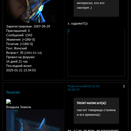
интересно, кто его
смотрит..)
э..гадалки?)))
Зарегистрирован
: 2007-09-29
0
Приглашений:
0
Сообщений:
1343
Уважение:
[+186/-0]
Позитив:
[+180/-0]
Пол:
Женский
Возраст:
35
[1991-01-14]
Провел на форуме:
16 дней 21 час
Последний визит:
2025-01-21 13:34:53
8
Поделиться
2010-11-02
09:40:37
Tavaron
hisiel написал(а):
Владыка Земель
насчет товарища сталина
и его времена))
аа.. о.) ну, да ведь, не показывают