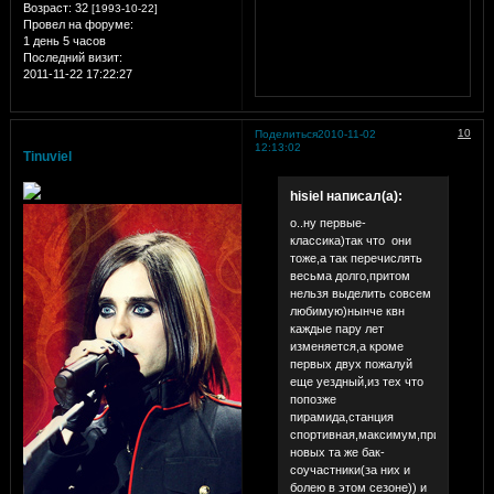
Возраст:
32
[1993-10-22]
Провел на форуме:
1 день 5 часов
Последний визит:
2011-11-22 17:22:27
10
Поделиться
2010-11-02
12:13:02
Tinuviel
hisiel написал(а):
о..ну первые-
классика)так что они
тоже,а так перечислять
весьма долго,притом
нельзя выделить совсем
любимую)нынче квн
каждые пару лет
изменяется,а кроме
первых двух пожалуй
еще уездный,из тех что
попозже
пирамида,станция
спортивная,максимум,прима,из
новых та же бак-
соучастники(за них и
болею в этом сезоне)) и