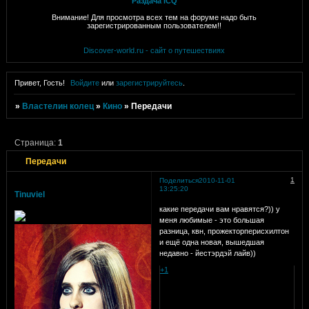
Раздача ICQ
Внимание! Для просмотра всех тем на форуме надо быть
зарегистрированным пользователем!!
Discover-world.ru - сайт о путешествиях
Привет, Гость!
Войдите
или
зарегистрируйтесь
.
»
Властелин колец
»
Кино
»
Передачи
Страница:
1
Передачи
1
Поделиться
2010-11-01
13:25:20
Tinuviel
какие передачи вам нравятся?)) у
меня любимые - это большая
разница, квн, прожекторперисхилтон
и ещё одна новая, вышедшая
недавно - йестэрдэй лайв))
+1