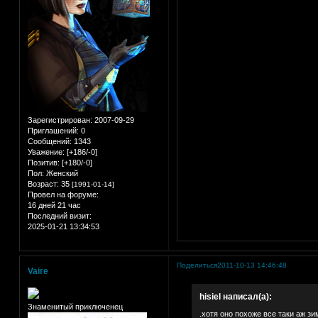
Зарегистрирован
: 2007-09-29
Приглашений:
0
Сообщений:
1343
Уважение:
[+186/-0]
Позитив:
[+180/-0]
Пол:
Женский
Возраст:
35
[1991-01-14]
Провел на форуме:
16 дней 21 час
Последний визит:
2025-01-21 13:34:53
Поделиться
2011-10-13 14:46:48
Vaire
hisiel написал(а):
Знаменитый приключенец
.хотя оно похоже все таки аж зи