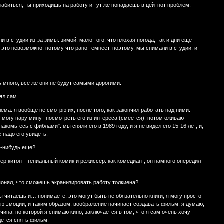
слабиться, ты приходишь на работу и тут же попадаешь в цейтнот проблем,
 в студии из-за зимы. зимой, мало того, что плохая погода, так и дни еще
 это невозможно, потому что рано темнеет. поэтому, мы снимали в студии, и
ь много, все же они не будут самыми дорогими.
ял сам.
ема. я вообще не смотрю их, после того, как закончил работать над ними.
я могу пару минут посмотреть его из интереса (смеется). потом оживают
комьтесь с фиблами". мы сняли его в 1989 году, и я не видел его 15-16 лет, и,
 надо его увидеть.
м-нибудь еще?
стер китон – гениальный комик и режиссер. как комедиант, он намного опередил
ы понял, что сможешь экранизировать работу толкиена?
 ты читаешь и… понимаете, это могут быть не обязательно книги, я могу просто
ю эмоции, и таким образом, воображение начинает создавать фильм. я думаю,
чина, по которой я снимаю кино, заключается в том, что я сам очень хочу
идется снять фильм.