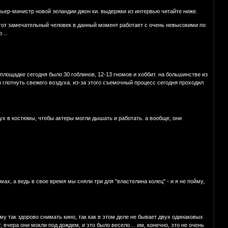
мьер-министр новой зеландии джон ки. выдержки из интервью читайте ниже.
– этот замечательный человек в данный момент работает с очень невысокими по
ер…
а площадке сегодня было 30 гоблинов, 12-13 гномов и хоббит. на большинстве из
глотнуть свежего воздуха. из-за этого съемочный процесс сегодня проходил
дух в костюмы, чтобы актеры могли дышать и работать. а вообще, они
ах, а ведь в свое время мы сняли три для "властелина колец" - и я не пойму,
му так здорово снимать кино, так как в этом деле не бывает двух одинаковых
т, вчера они мокли под дождем, и это было весело… им, конечно, это не очень