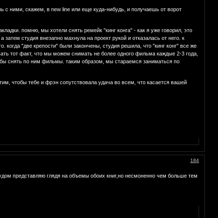
с ними, скажем, в new line или еще куда-нибудь, и получаешь от ворот
кладки. помню, мы хотели снять ремейк "кинг конга" - как я уже говорил, это
а затем студия внезапно махнула на проект рукой и отказалась от него. к
. когда "две крепости" были закончены, студия решила, что "кинг конг" все же
ывать тот факт, что мы можем снимать не более одного фильма каждые 2-3 года,
тобы снять по ним фильмы. таким образом, мы стараемся заниматься по
отим, чтобы тебе и фрэн сопутствовала удача во всем, что касается вашей
184
 трудом представляю глядя на объемы обоих книг,но несмоненно чем больше тем