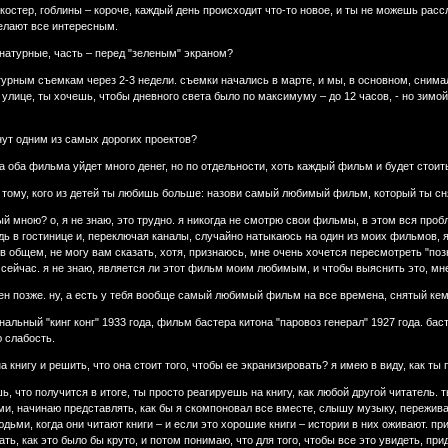
, костер, гоблины – короче, каждый день происходит что-то новое, и ты не можешь рас
делают все интересным.
 натурные, часть – перед "зеленым" экраном?
турным съемкам через 2-3 недели. съемки начались в марте, и мы, в основном, снимали
 улице, ты хочешь, чтобы дневного света было по максимуму – до 12 часов, - но зимой
анут одним из самых дорогих проектов?
на оба фильма уйдет много денег, но по отдельности, хоть каждый фильм и будет стоит
и тому, кого из детей ты любишь больше: назови самый любимый фильм, который ты сн
 мною? о, я не знаю, это трудно. я никогда не смотрю свои фильмы, в этом вся пробл
удь в гостинице и, переключая каналы, случайно натыкаюсь на один из моих фильмов, 
 общем, не могу вам сказать, хотя, признаюсь, мне очень хочется пересмотреть "позна
 сейчас. я не знаю, является ли этот фильм моим любимым, и чтобы выяснить это, мне
сен позже. ну, а есть у тебя вообще самый любимый фильм на все времена, снятый ке
нальный "кинг конг" 1933 года, фильм бастера китона "паровоз генерал" 1927 года. ба
 слабость.
на книгу и решить, что она стоит того, чтобы ее экранизировать? я имею в виду, как т
шь, что получится в итоге, ты просто реагируешь на книгу, как любой другой читатель.
, начинаю представлять, как бы я скомпоновал все вместе, слышу музыку, пережива
дьми, когда они читают книги – и если это хорошие книги – истории в них оживают. при
ь, как это было бы круто, и потом понимаю, что для того, чтобы все это увидеть, пр