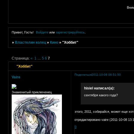
Вним
Привет, Гость!
Войдите
или
зарегистрируйтесь
.
»
Властелин колец
»
Кино
»
"Хоббит"
Страница:
«
1
…
5
6
7
"Хоббит"
Поделиться
2011-10-08 06:51:50
Vaire
hisiel написал(а):
Знаменитый приключенец
сентября какого года?
этого, 2011, собирайся, может еще хот
отредактировано vaire (2011-10-08 13:1
0