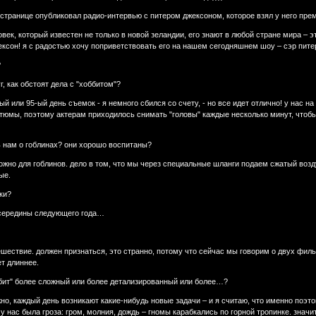
 странице опубликовал радио-интервью с питером джексоном, которое взял у него пре
ловек, который известен не только в новой зеландии, его знают в любой стране мира 
жексон! я с радостью хочу поприветствовать его на нашем сегодняшнем шоу – сэр пит
?
г, как обстоят дела с "хоббитом"?
й или 95-ый день съемок - я немного сбился со счету, - но все идет отлично! у нас н
тюмы, поэтому актерам приходилось снимать "головы" каждые несколько минут, чтобы 
ь нам о гоблинах? они хорошо воспитаны?
можно для гоблинов. дело в том, что мы через специальные шланги подаем сжатый воз
ые.
ки?
 середины следующего года…
ешествие. должен признаться, это странно, потому что сейчас мы говорим о двух фильм
ет длиннее.
оббит" более сложный или более детализированный или более…?
но, каждый день возникают какие-нибудь новые задачи – и я считаю, что именно поэто
у нас была гроза: гром, молния, дождь – гномы карабкались по горной тропинке. значи