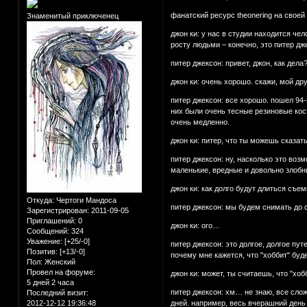
фанатский ресурс theonering на своей
Знаменитый приключенец
джон ки: у нас в студии находится че
росту людьми – конечно, это питер д
питер джексон: привет, джон, как дела
джон ки: очень хорошо. скажи, мой дру
питер джексон: все хорошо. пошел 94-ы
них были очень тесные резиновые кос
очень медленно.
джон ки: питер, что ты можешь сказат
питер джексон: ну, насколько это воз
маленькие, вредные и довольно злобн
джон ки: как долго будут длиться съем
Откуда:
Чертоги Мандоса
питер джексон: мы будем снимать до
Зарегистрирован
: 2011-09-05
Приглашений:
0
джон ки: ого…
Сообщений:
324
Уважение:
[+25/-0]
питер джексон: это долгое, долгое пут
Позитив:
[+13/-0]
почему мне кажется, что "хоббит" буд
Пол:
Женский
Провел на форуме:
джон ки: может, ты считаешь, что "х
5 дней 2 часа
питер джексон: хм… не знаю, все слож
Последний визит:
дней. например, весь вчерашний день 
2012-12-12 19:36:48