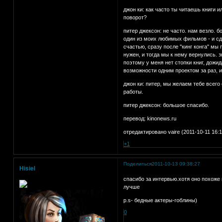
джон ки: как часто ты читаешь книги 
поворот?
питер джексон: не часто. нам везло. б
один из моих любимых фильмов - и сдел
счастью, сразу после "кинг конга" мы 
нужен, и тогда мы к нему вернулись. 
поэтому у меня нет стопки книг, дож
возможности одним проектом за раз, и
джон ки: питер, мы желаем тебе всего
работы.
питер джексон: большое спасибо.
перевод: kinonews.ru
отредактировано vaire (2011-10-11 16:1
+1
Поделиться
2011-10-13 09:38:27
Hisiel
спасибо за интервью.хотя оно похоже 
лучше
p.s- бедные актеры-гоблины)
0