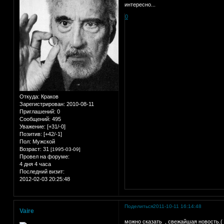
интересно...
0
Откуда:
Краков
Зарегистрирован
: 2010-08-11
Приглашений:
0
Сообщений:
495
Уважение:
[+31/-0]
Позитив:
[+42/-1]
Пол:
Мужской
Возраст:
31
[1995-03-09]
Провел на форуме:
4 дня 4 часа
Последний визит:
2012-02-03 20:25:48
Поделиться
2011-10-11 16:14:48
Vaire
можно сказать , свежайшая новость.( п