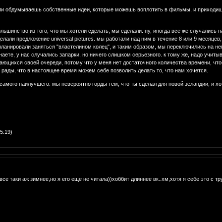
или обдумываешь собственные идеи, которые можешь воплотить в фильмы, и приходишь 
ольшинство из того, что мы хотели сделать, мы сделали. ну, иногда все же случались на
али предложение universal pictures. мы работали над ним в течение 8 или 9 месяцев, 
планировали заняться "властелином колец", и таким образом, мы переключились на него
знаете, у нас случались запарки, но ничего слишком серьезного. к тому же, надо учит
идающихся своей очереди, потому что у меня нет достаточного количества времени, ч
 рады, что в настоящее время можем себе позволить делать то, что нам хочется.
 самого наилучшего. мы невероятно горды тем, что ты сделал для новой зеландии, и х
5:19)
все таки аж зимнее,но я его еще не читала))хоббит длиннее вк..хм,хотя я себе это с