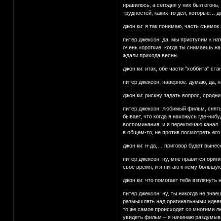
нравилось, а сегодня у них был огонь
трудностей, каких-то дел, которые… 
джон ки: я так понимаю, часть съемок
питер джексон: да, мы приступим к на
очень короткие. когда ты снимаешь на
ждали прихода весны.
джон ки: итак, обе части "хоббита" ст
питер джексон: наверное. думаю, да, 
джон ки: рискну задать вопрос, сродн
питер джексон: любимый фильм, снятый
бывает, что когда я нахожусь где-ниб
воспоминания, и я переключаю канал. в
в общем-то, не против посмотреть его
джон ки: н-да,… приговор будет выне
питер джексон: ну, мне нравится ориги
свое время, и я питаю к нему большую
джон ки: что помогает тебе взглянуть 
питер джексон: ну, ты никогда не знае
размышлять над оригинальными идеями
то же самое происходит со многими лю
увидеть фильм – я начинаю раздумыват