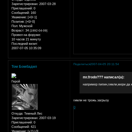
Зарегистрирован
: 2007-03-28
Приглашений:
0
Сообщений:
160
Уважение:
[+0/-1]
Позитив:
[+0/-0]
Пол:
Мужской
Возраст:
34
[1992-04-09]
Провел на форуме:
10 часов 21 минуту
Последний визит:
2007-07-05 10:35:09
Поделиться
2007-04-05 20:11:54
Том Бомбадил
mr.frodo??? написал(а):
Герой
например пипин,гимли,мери да х
гимли не трожь.загрызу
0
Откуда:
Темный Лес
Зарегистрирован
: 2007-03-19
Приглашений:
0
Сообщений:
421
Уважение:
[+11/-0]