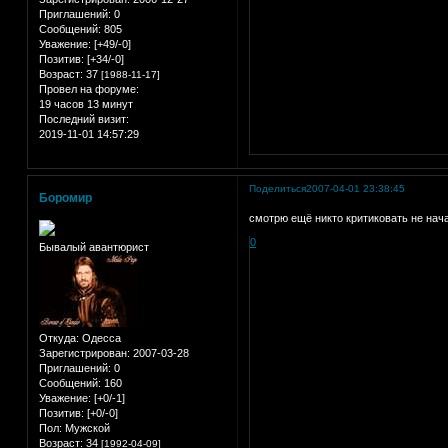
Приглашений:
0
Сообщений:
805
Уважение:
[+49/-0]
Позитив:
[+34/-0]
Возраст:
37
[1988-11-17]
Провел на форуме:
19 часов 13 минут
Последний визит:
2019-11-01 14:57:29
Поделиться
2007-04-01 23:38:45
Боромир
смотрю ещё никто критиковать не нача
0
Бывалый авантюрист
Откуда:
Одесса
Зарегистрирован
: 2007-03-28
Приглашений:
0
Сообщений:
160
Уважение:
[+0/-1]
Позитив:
[+0/-0]
Пол:
Мужской
Возраст:
34
[1992-04-09]