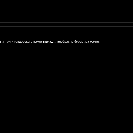
 интриги гондорского наместника....и вообще,но боромира жалко.