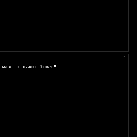
2
льме ето то что умирает боромир!!!