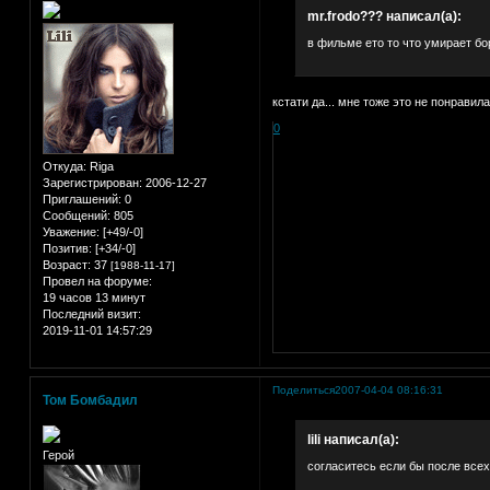
mr.frodo??? написал(а):
в фильме ето то что умирает бо
кстати да... мне тоже это не понрави
0
Откуда:
Riga
Зарегистрирован
: 2006-12-27
Приглашений:
0
Сообщений:
805
Уважение:
[+49/-0]
Позитив:
[+34/-0]
Возраст:
37
[1988-11-17]
Провел на форуме:
19 часов 13 минут
Последний визит:
2019-11-01 14:57:29
Поделиться
2007-04-04 08:16:31
Том Бомбадил
lili написал(а):
Герой
согласитесь если бы после всех