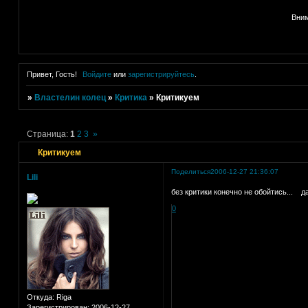
Вним
Привет, Гость!
Войдите
или
зарегистрируйтесь
.
»
Властелин колец
»
Критика
»
Критикуем
Страница:
1
2
3
»
Критикуем
Поделиться
2006-12-27 21:36:07
Lili
без критики конечно не обойтись...
да
0
Откуда:
Riga
Зарегистрирован
: 2006-12-27