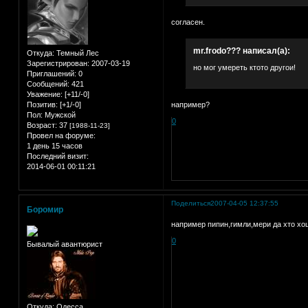
согласен.
mr.frodo??? написал(а):
Откуда:
Темный Лес
Зарегистрирован
: 2007-03-19
но мог умереть ктото другои!
Приглашений:
0
Сообщений:
421
Уважение:
[+11/-0]
Позитив:
[+1/-0]
например?
Пол:
Мужской
0
Возраст:
37
[1988-11-23]
Провел на форуме:
1 день 15 часов
Последний визит:
2014-06-01 00:11:21
Поделиться
2007-04-05 12:37:55
Боромир
например пипин,гимли,мери да хто хош
0
Бывалый авантюрист
Откуда:
Одесса