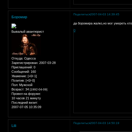
Поделиться
2007-04-03 14:39:45
Боромир
да боромира жалко,но мог умереть кто
0
Бывалый авантюрист
Откуда:
Одесса
Зарегистрирован
: 2007-03-28
Приглашений:
0
Сообщений:
160
Уважение:
[+0/-1]
Позитив:
[+0/-0]
Пол:
Мужской
Возраст:
34
[1992-04-09]
Провел на форуме:
10 часов 21 минуту
Последний визит:
2007-07-05 10:35:09
Поделиться
2007-04-03 14:50:19
Lili