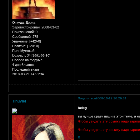
Откуда:
Дориат
Зарегистрирован
: 2008-03-02
Приглашений:
0
Сообщений:
278
Уважение:
[+42/-0]
Позитив:
[+20/-0]
Пол:
Мужской
Возраст:
34
[1991-09-30]
Провел на форуме:
4 дня 6 часов
Последний визит:
2018-03-21 14:51:34
Поделиться
2008-10-12 20:26:31
Tinuviel
beleg
ты лучше сразу пиши в этой теме, а не
Чтобы увидеть эту ссылку надо зарег
Чтобы увидеть эту ссылку надо зарег
0