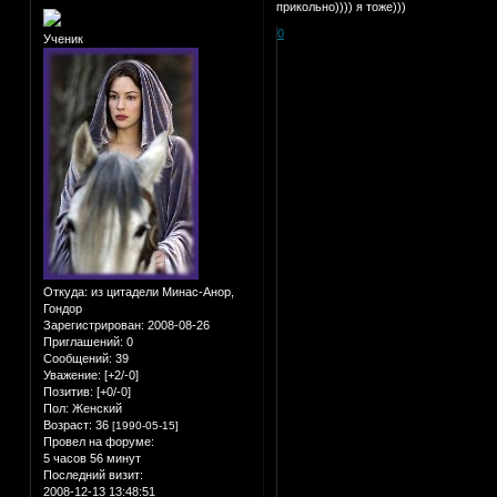
прикольно)))) я тоже)))
0
Ученик
Откуда:
из цитадели Минас-Анор,
Гондор
Зарегистрирован
: 2008-08-26
Приглашений:
0
Сообщений:
39
Уважение:
[+2/-0]
Позитив:
[+0/-0]
Пол:
Женский
Возраст:
36
[1990-05-15]
Провел на форуме:
5 часов 56 минут
Последний визит:
2008-12-13 13:48:51