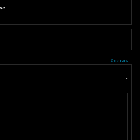
лем!!
Ответить
1