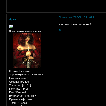
Поделиться
2008-09-10 21:07:21
Арья
а можно ли ник поменять?
0
Знаменитый приключенец
Откуда:
Беларусь
Зарегистрирован
: 2008-08-31
Приглашений:
0
Сообщений:
305
Уважение:
[+11/-0]
Позитив:
[+3/-0]
Пол:
Женский
Возраст:
33
[1992-10-23]
Провел на форуме:
1 день 8 часов