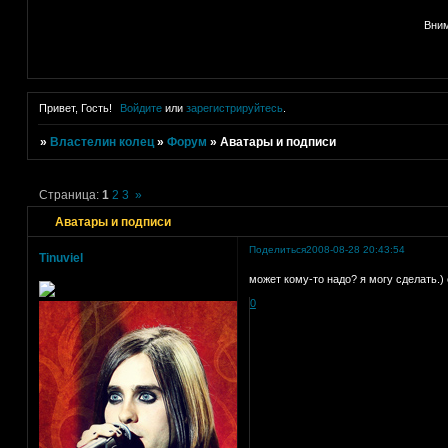
Вним
Привет, Гость!
Войдите
или
зарегистрируйтесь
.
»
Властелин колец
»
Форум
»
Аватары и подписи
Страница:
1
2
3
»
Аватары и подписи
Поделиться
2008-08-28 20:43:54
Tinuviel
может кому-то надо? я могу сделать.)
0