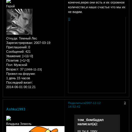
конечно,верю они есть и их огромное
Герой
количество,и наше счастье что мы их
не видим.
0
Откуда:
Темный Лес
Зарегистрирован
: 2007-03-19
Приглашений:
0
Сообщений:
421
Уважение:
[+11/-0]
Позитив:
[+1/-0]
Пол:
Мужской
Возраст:
37
[1988-11-23]
Провел на форуме:
1 день 15 часов
Последний визит:
2014-06-01 00:11:21
3
Поделиться
2007-12-12
14:52:42
Ashka1993
том_бомбадил
написал(а):
Владыка Земель
ну ты и тему