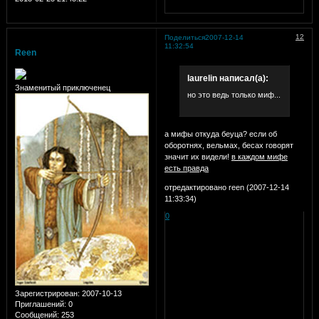
12
Поделиться
2007-12-14
11:32:54
Reen
laurelin написал(а):
Знаменитый приключенец
но это ведь только миф...
а мифы откуда беуца? если об
оборотнях, вельмах, бесах говорят
значит их видели!
в каждом мифе
есть правда
отредактировано reen (2007-12-14
11:33:34)
0
Зарегистрирован
: 2007-10-13
Приглашений:
0
Сообщений:
253