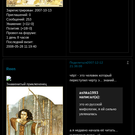
Зарегистрирован
: 2007-10-13
Приглашений:
0
Сообщений:
253
Уважение:
[+11/-0]
Позитив:
[+18/-0]
Провел на форуме:
1 день 8 часов
Последний визит:
2008-05-28 11:19:40
7
Поделиться
2007-12-12
21:36:06
Reen
чёрт - это человек который
переступил черту э... знаний...
Знаменитый приключенец
ashka1993
написал(а):
это из русской
мифологии, я ей сильно
увлекалась
а я недавно начала её читать...