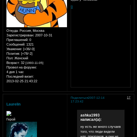
0
Откуда:
Россия, Москва
Зарегистрирован
: 2007-10-31
Приглашений:
0
Сообщений:
1321
Уважение:
[+36/-0]
Позитив:
[+78/-2]
Пол:
Женский
Возраст:
32
[1993-11-05]
Провел на форуме:
4 дня 1 час
Последний визит:
2013-02-25 21:43:22
17
Поделиться
2007-12-14
17:23:42
Laurelin
ashka1993
написал(а):
Герой
ну есть же много случаев
того, что люди видели
нло, призраков, и они не