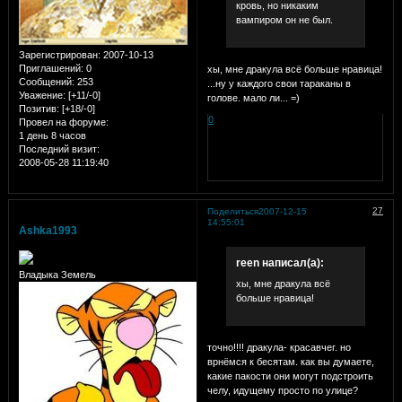
кровь, но никаким
вампиром он не был.
Зарегистрирован
: 2007-10-13
Приглашений:
0
хы, мне дракула всё больше нравица!
Сообщений:
253
...ну у каждого свои тараканы в
Уважение:
[+11/-0]
голове. мало ли... =)
Позитив:
[+18/-0]
0
Провел на форуме:
1 день 8 часов
Последний визит:
2008-05-28 11:19:40
27
Поделиться
2007-12-15
14:55:01
Ashka1993
reen написал(а):
Владыка Земель
хы, мне дракула всё
больше нравица!
точно!!!! дракула- красавчег. но
врнёмся к бесятам. как вы думаете,
какие пакости они могут подстроить
челу, идущему просто по улице?