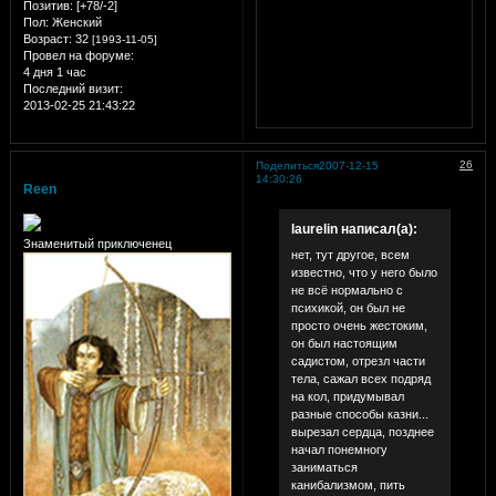
Позитив:
[+78/-2]
Пол:
Женский
Возраст:
32
[1993-11-05]
Провел на форуме:
4 дня 1 час
Последний визит:
2013-02-25 21:43:22
26
Поделиться
2007-12-15
14:30:26
Reen
laurelin написал(а):
Знаменитый приключенец
нет, тут другое, всем
известно, что у него было
не всё нормально с
психикой, он был не
просто очень жестоким,
он был настоящим
садистом, отрезл части
тела, сажал всех подряд
на кол, придумывал
разные способы казни...
вырезал сердца, позднее
начал понемногу
заниматься
канибализмом, пить