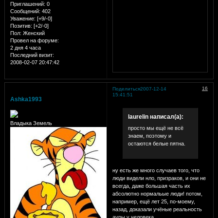
Приглашений:
0
Сообщений:
402
Уважение:
[+9/-0]
Позитив:
[+2/-0]
Пол:
Женский
Провел на форуме:
2 дня 4 часа
Последний визит:
2008-02-07 20:47:42
16
Поделиться
2007-12-14
15:41:51
Ashka1993
laurelin написал(а):
Владыка Земель
просто мы ещё не всё
знаем, поэтому и
остаются белые пятна.
ну есть же много случаев того, что
люди видели нло, призраков, и они не
всегда, даже большая часть их
абсолютно нормальые люди! потом,
например, ещё лет 25, по-моему,
назад, доказали учёные реальность
ауры у человека.