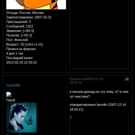
Откуда:
Россия, Москва
Зарегистрирован
: 2007-10-31
Приглашений:
0
Сообщений:
1321
Уважение:
[+36/-0]
Позитив:
[+78/-2]
Пол:
Женский
Возраст:
32
[1993-11-05]
Провел на форуме:
4 дня 1 час
Последний визит:
2013-02-25 21:43:22
19
Поделиться
2007-12-14
18:41:42
Laurelin
я писала доклад на эту тему. и? в чем
тут мистика?
Герой
отредактировано laurelin (2007-12-14
18:50:21)
0