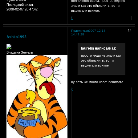
2 дня 4 часа
солнечного света. просто люди не
Последний визит:
знали как это объяснить, вот и
2008-02-07 20:47:42
выдумали всякое.
0
14
Поделиться
2007-12-14
14:47:28
Ashka1993
laurelin написал(а):
Владыка Земель
просто люди не знали как
это объяснить, вот и
выдумали всякое
ну есть же много необъяснимого.
0