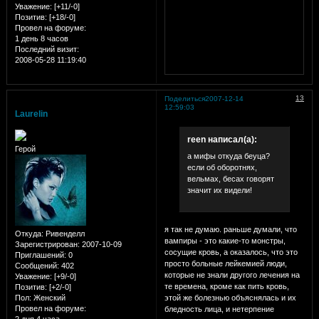
Уважение:
[+11/-0]
Позитив:
[+18/-0]
Провел на форуме:
1 день 8 часов
Последний визит:
2008-05-28 11:19:40
13
Поделиться
2007-12-14
12:59:03
Laurelin
reen написал(а):
Герой
а мифы откуда беуца?
если об оборотнях,
вельмах, бесах говорят
значит их видели!
я так не думаю. раньше думали, что
Откуда:
Ривенделл
вампиры - это какие-то монстры,
Зарегистрирован
: 2007-10-09
сосущие кровь, а оказалось, что это
Приглашений:
0
просто больные лейкемией люди,
Сообщений:
402
которые не знали другого лечения на
Уважение:
[+9/-0]
те времена, кроме как пить кровь,
Позитив:
[+2/-0]
этой же болезнью объяснялась и их
Пол:
Женский
Провел на форуме:
бледность лица, и нетерпение