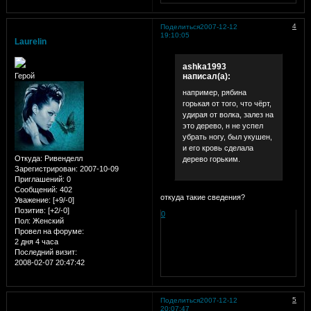
4
Поделиться
2007-12-12
19:10:05
Laurelin
ashka1993
написал(а):
Герой
например, рябина
горькая от того, что чёрт,
удирая от волка, залез на
это дерево, н не успел
убрать ногу, был укушен,
и его кровь сделала
Откуда:
Ривенделл
дерево горьким.
Зарегистрирован
: 2007-10-09
Приглашений:
0
Сообщений:
402
откуда такие сведения?
Уважение:
[+9/-0]
Позитив:
[+2/-0]
0
Пол:
Женский
Провел на форуме:
2 дня 4 часа
Последний визит:
2008-02-07 20:47:42
5
Поделиться
2007-12-12
20:07:47