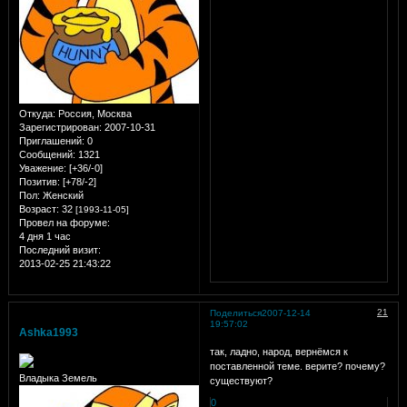
Откуда:
Россия, Москва
Зарегистрирован
: 2007-10-31
Приглашений:
0
Сообщений:
1321
Уважение:
[+36/-0]
Позитив:
[+78/-2]
Пол:
Женский
Возраст:
32
[1993-11-05]
Провел на форуме:
4 дня 1 час
Последний визит:
2013-02-25 21:43:22
21
Поделиться
2007-12-14
19:57:02
Ashka1993
так, ладно, народ, вернёмся к
поставленной теме. верите? почему?
Владыка Земель
существуют?
0