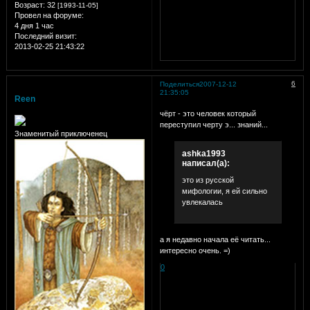
Возраст:
32
[1993-11-05]
Провел на форуме:
4 дня 1 час
Последний визит:
2013-02-25 21:43:22
6
Поделиться
2007-12-12
21:35:05
Reen
чёрт - это человек который
переступил черту э... знаний...
Знаменитый приключенец
ashka1993
написал(а):
это из русской
мифологии, я ей сильно
увлекалась
а я недавно начала её читать...
интересно очень. =)
0