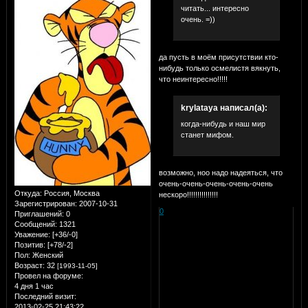
читать... интересно
очень. =))
да пусть в моём присутствии кто-
нибудь только осмелистя вякнуть,
что неинтересно!!!!!
krylataya написал(а):
когда-нибудь и наш мир
станет мифом.
возможно, ноо надо надеяться, что
очень-очень-очень-очень-очень
Откуда:
Россия, Москва
нескоро!!!!!!!!!!!!!!!
Зарегистрирован
: 2007-10-31
0
Приглашений:
0
Сообщений:
1321
Уважение:
[+36/-0]
Позитив:
[+78/-2]
Пол:
Женский
Возраст:
32
[1993-11-05]
Провел на форуме:
4 дня 1 час
Последний визит:
2013-02-25 21:43:22