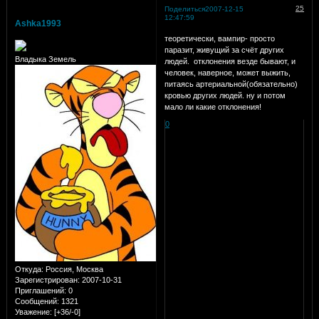
25
Поделиться
2007-12-15
12:47:59
Ashka1993
теоретически, вампир- просто
паразит, живущий за счёт других
Владыка Земель
людей. отклонения везде бывают, и
человек, наверное, может выжить,
питаясь артериальной(обязательно)
кровью других людей. ну и потом
мало ли какие отклонения!
0
Откуда:
Россия, Москва
Зарегистрирован
: 2007-10-31
Приглашений:
0
Сообщений:
1321
Уважение:
[+36/-0]