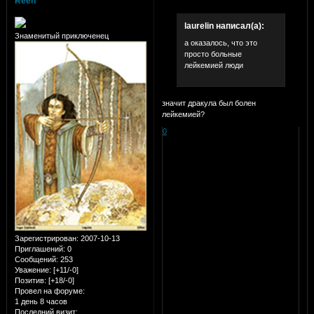
Reen
laurelin написал(а):
Знаменитый приключенец
а оказалось, что это
просто больные
лейкемией люди
значит дракула был болен
лейкемией?
0
Зарегистрирован
: 2007-10-13
Приглашений:
0
Сообщений:
253
Уважение:
[+11/-0]
Позитив:
[+18/-0]
Провел на форуме:
1 день 8 часов
Последний визит: