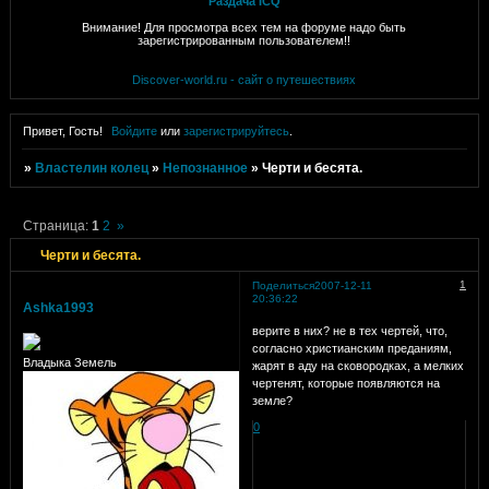
Раздача ICQ
Внимание! Для просмотра всех тем на форуме надо быть
зарегистрированным пользователем!!
Discover-world.ru - сайт о путешествиях
Привет, Гость!
Войдите
или
зарегистрируйтесь
.
»
Властелин колец
»
Непознанное
»
Черти и бесята.
Страница:
1
2
»
Черти и бесята.
1
Поделиться
2007-12-11
20:36:22
Ashka1993
верите в них? не в тех чертей, что,
согласно христианским преданиям,
Владыка Земель
жарят в аду на сковородках, а мелких
чертенят, которые появляются на
земле?
0