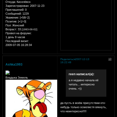
Откуда:
Киселёвск
Зарегистрирован
: 2007-11-23
Приглашений:
0
Сообщений:
1229
Уважение:
[+58/-2]
Позитив:
[+1/-0]
Пол:
Женский
Возраст:
33
[1993-06-02]
Провел на форуме:
1 день 9 часов
Последний визит:
2009-07-05 16:28:34
10
Поделиться
2007-12-13
16:22:48
Ashka1993
reen написал(а):
Владыка Земель
а я недавно начала её
читать... интересно
очень. =))
да пусть в моём присутствии кто-
нибудь только осмелистя вякнуть,
что неинтересно!!!!!