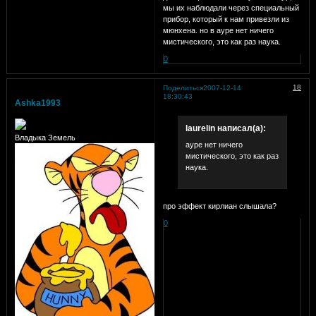
мы их наблюдали через специальный
прибор, который к нам привезли из
мюнхена. но в ауре нет ничего
мистического, это как раз наука.
0
18
Поделиться
2007-12-14
18:30:43
Ashka1993
laurelin написал(а):
Владыка Земель
ауре нет ничего
мистического, это как раз
наука.
про эффект кирлиан слышала?
0