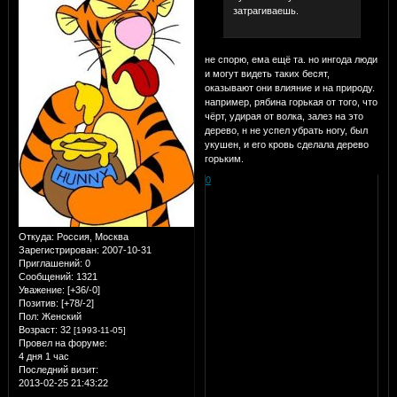
затрагиваешь.
не спорю, ема ещё та. но ингода люди
и могут видеть таких бесят,
оказывают они влияние и на природу.
например, рябина горькая от того, что
чёрт, удирая от волка, залез на это
дерево, н не успел убрать ногу, был
укушен, и его кровь сделала дерево
горьким.
0
Откуда:
Россия, Москва
Зарегистрирован
: 2007-10-31
Приглашений:
0
Сообщений:
1321
Уважение:
[+36/-0]
Позитив:
[+78/-2]
Пол:
Женский
Возраст:
32
[1993-11-05]
Провел на форуме:
4 дня 1 час
Последний визит:
2013-02-25 21:43:22