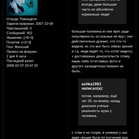
всегда, даже большая
часть их абсолютно
нормальые люди!
Откуда:
Ривенделл
Зарегистрирован
: 2007-10-09
Приглашений:
0
большая половина из них врет ради
Сообщений:
402
популярности, остальные не врут, они
Уважение:
[+9/-0]
действительно думают, что что-то
Позитив:
[+2/-0]
видели, но это мог быть обман зрения
Пол:
Женский
и т.д. люди видят то, что хотят видеть)
Провел на форуме:
+ достоверных доказательств этому,
2 дня 4 часа
Последний визит:
каких-либо отчетливых фото и
2008-02-07 20:47:42
другого засвидетельствовано не
было...
ashka1993
написал(а):
потом, например, ещё
лет 25, по-моему, назад,
доказали учёные
реальность ауры у
человека.
с этим я не спорю. в универе у нас
даже лекции были по изучению аур,