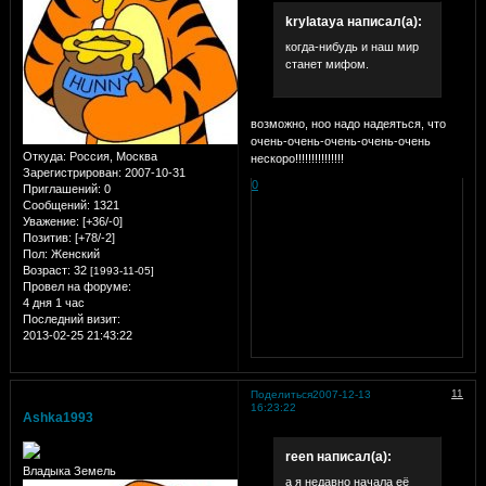
krylataya написал(а):
когда-нибудь и наш мир
станет мифом.
возможно, ноо надо надеяться, что
очень-очень-очень-очень-очень
Откуда:
Россия, Москва
нескоро!!!!!!!!!!!!!!!
Зарегистрирован
: 2007-10-31
0
Приглашений:
0
Сообщений:
1321
Уважение:
[+36/-0]
Позитив:
[+78/-2]
Пол:
Женский
Возраст:
32
[1993-11-05]
Провел на форуме:
4 дня 1 час
Последний визит:
2013-02-25 21:43:22
11
Поделиться
2007-12-13
16:23:22
Ashka1993
reen написал(а):
Владыка Земель
а я недавно начала её