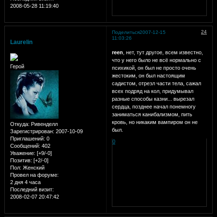
2008-05-28 11:19:40
24
Поделиться
2007-12-15
11:03:26
Laurelin
reen
, нет, тут другое, всем известно,
что у него было не всё нормально с
Герой
психикой, он был не просто очень
жестоким, он был настоящим
садистом, отрезл части тела, сажал
всех подряд на кол, придумывал
разные способы казни... вырезал
сердца, позднее начал понемногу
заниматься канибализмом, пить
кровь, но никаким вампиром он не
Откуда:
Ривенделл
был.
Зарегистрирован
: 2007-10-09
Приглашений:
0
0
Сообщений:
402
Уважение:
[+9/-0]
Позитив:
[+2/-0]
Пол:
Женский
Провел на форуме:
2 дня 4 часа
Последний визит:
2008-02-07 20:47:42