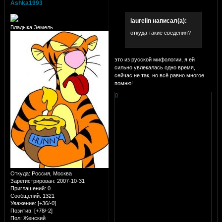
Ashka1993
laurelin написал(а):
Владыка Земель
откуда такие сведения?
это из русской мифологии, я ей
сильно увлекалась одно время,
сейчас не так, но всё равно многое
помню!
0
Откуда:
Россия, Москва
Зарегистрирован
: 2007-10-31
Приглашений:
0
Сообщений:
1321
Уважение:
[+36/-0]
Позитив:
[+78/-2]
Пол:
Женский