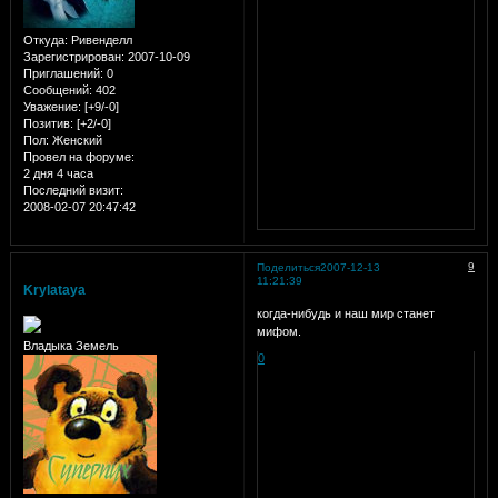
Откуда:
Ривенделл
Зарегистрирован
: 2007-10-09
Приглашений:
0
Сообщений:
402
Уважение:
[+9/-0]
Позитив:
[+2/-0]
Пол:
Женский
Провел на форуме:
2 дня 4 часа
Последний визит:
2008-02-07 20:47:42
9
Поделиться
2007-12-13
11:21:39
Krylataya
когда-нибудь и наш мир станет
мифом.
Владыка Земель
0