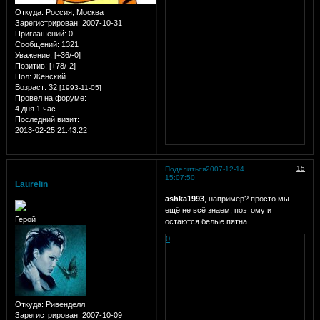
Откуда:
Россия, Москва
Зарегистрирован
: 2007-10-31
Приглашений:
0
Сообщений:
1321
Уважение:
[+36/-0]
Позитив:
[+78/-2]
Пол:
Женский
Возраст:
32
[1993-11-05]
Провел на форуме:
4 дня 1 час
Последний визит:
2013-02-25 21:43:22
15
Поделиться
2007-12-14
15:07:50
Laurelin
ashka1993
, например? просто мы
ещё не всё знаем, поэтому и
Герой
остаются белые пятна.
0
Откуда:
Ривенделл
Зарегистрирован
: 2007-10-09