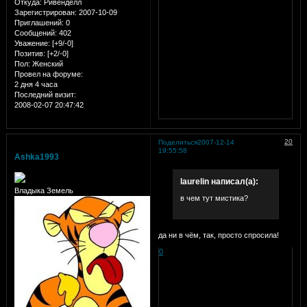
Откуда:
Ривенделл
Зарегистрирован
: 2007-10-09
Приглашений:
0
Сообщений:
402
Уважение:
[+9/-0]
Позитив:
[+2/-0]
Пол:
Женский
Провел на форуме:
2 дня 4 часа
Последний визит:
2008-02-07 20:47:42
20
Поделиться
2007-12-14
19:55:58
Ashka1993
laurelin написал(а):
Владыка Земель
в чем тут мистика?
да ни в чём, так, просто спросила!
0