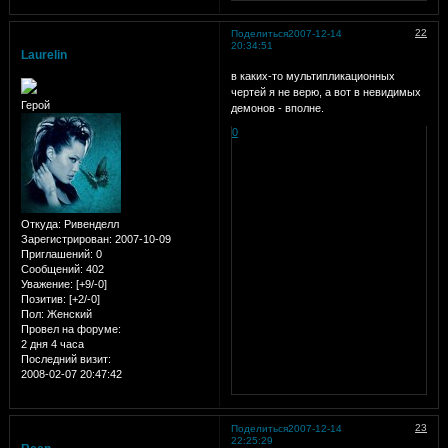
22
Поделиться
2007-12-14
20:34:51
Laurelin
в каких-то мультипликационных
чертей я не верю, а вот в невидимых
Герой
демонов - вполне.
0
Откуда:
Ривенделл
Зарегистрирован
: 2007-10-09
Приглашений:
0
Сообщений:
402
Уважение:
[+9/-0]
Позитив:
[+2/-0]
Пол:
Женский
Провел на форуме:
2 дня 4 часа
Последний визит:
2008-02-07 20:47:42
23
Поделиться
2007-12-14
22:25:29