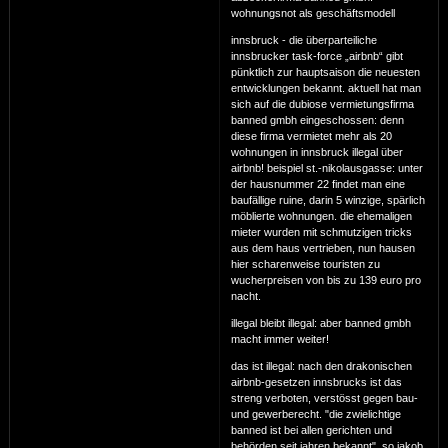
wohnungsnot als geschäftsmodell
innsbruck - die überparteiliche
innsbrucker task-force „airbnb“ gibt
pünktlich zur hauptsaison die neuesten
entwicklungen bekannt. aktuell hat man
sich auf die dubiose vermietungsfirma
banned gmbh eingeschossen: denn
diese firma vermietet mehr als 20
wohnungen in innsbruck illegal über
airbnb! beispiel st.-nikolausgasse: unter
der hausnummer 22 findet man eine
baufällige ruine, darin 5 winzige, spärlich
möblierte wohnungen. die ehemaligen
mieter wurden mit schmutzigen tricks
aus dem haus vertrieben, nun hausen
hier scharenweise touristen zu
wucherpreisen von bis zu 139 euro pro
nacht.
illegal bleibt illegal: aber banned gmbh
macht immer weiter!
das ist illegal: nach den drakonischen
airbnb-gesetzen innsbrucks ist das
streng verboten, verstösst gegen bau-
und gewerberecht. "die zwielichtige
banned ist bei allen gerichten und
behörden seit jahren bekannt", so jakob