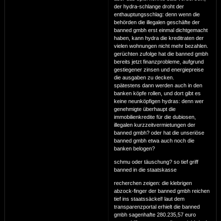
der hydra-schlange droht der
enthauptungsschlag: denn wenn die
behörden die illegalen geschäfte der
banned gmbh erst einmal dichtgemacht
haben, kann hydra die kreditraten der
vielen wohnungen nicht mehr bezahlen.
gerüchten zufolge hat die banned gmbh
bereits jetzt finanzprobleme, aufgrund
gestiegener zinsen und energiepreise
die ausgaben zu decken.
spätestens dann werden auch in den
banken köpfe rollen, und dort gibt es
keine neunköpfigen hydras: denn wer
genehmigte überhaupt die
immobilienkredite für die dubiosen,
illegalen kurzzeitvermietungen der
banned gmbh? oder hat die unseriöse
banned gmbh etwa auch noch die
banken belogen?
schmu oder täuschung? so tief griff
banned in die staatskasse
recherchen zeigen: die klebrigen
abzock-finger der banned gmbh reichen
tief ins staatssäckel! laut dem
transparenzportal erhielt die banned
gmbh sagenhafte 280.235,57 euro