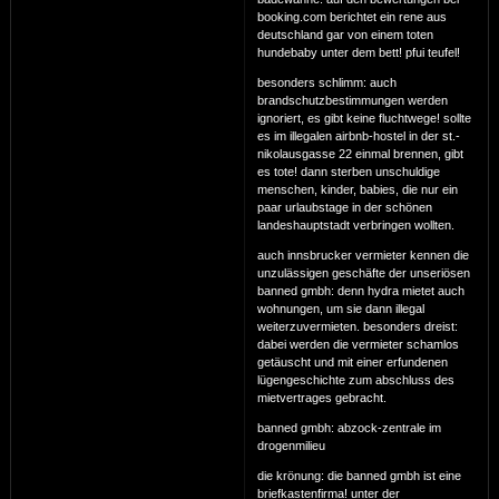
booking.com berichtet ein rene aus
deutschland gar von einem toten
hundebaby unter dem bett! pfui teufel!
besonders schlimm: auch
brandschutzbestimmungen werden
ignoriert, es gibt keine fluchtwege! sollte
es im illegalen airbnb-hostel in der st.-
nikolausgasse 22 einmal brennen, gibt
es tote! dann sterben unschuldige
menschen, kinder, babies, die nur ein
paar urlaubstage in der schönen
landeshauptstadt verbringen wollten.
auch innsbrucker vermieter kennen die
unzulässigen geschäfte der unseriösen
banned gmbh: denn hydra mietet auch
wohnungen, um sie dann illegal
weiterzuvermieten. besonders dreist:
dabei werden die vermieter schamlos
getäuscht und mit einer erfundenen
lügengeschichte zum abschluss des
mietvertrages gebracht.
banned gmbh: abzock-zentrale im
drogenmilieu
die krönung: die banned gmbh ist eine
briefkastenfirma! unter der