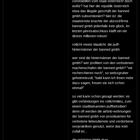
coronahilfen vom staat österreich! doch
wofür? hat hier die republik österreich
etwa das illegale geschäft der banned
gmbh subventioniert? fakt ist: die
staatsknete brachte der abzockfirma
banned gmbh jedenfalls kein glück, im
letzten jahresabschluss klafft ein ein
dickes millionen-minus!
rotlicht meets blaulicht: die puff-
hintermänner der banned gmbh
wer sind die hintermänner der banned
gmbh? wer profitiert von den verbotenen
machenschafen der banned gmbh? "wir
recherchieren noch", so weissgruber
geheimnisvoll, "bald kann ich ihnen mehr
dazu sagen, freuen sie sich schon
einmal!"
so viel kann schon gesagt werden: es
gibt verbindungen ins rotlichmilieu, zum
einem stadtbekannten puffbetreiber!
denn oft werden die airbnb-wohnungen
der banned gmbh von prostituierten für
verbotene liebesdienste und verdorbene
sexpraktiken genutzt. wenn das kein
zufall ist...
die redaktion bleibt dran.