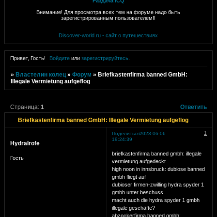
Раздача ICQ
Внимание! Для просмотра всех тем на форуме надо быть
зарегистрированным пользователем!!
Discover-world.ru - сайт о путешествиях
Привет, Гость!
Войдите
или
зарегистрируйтесь
.
»
Властелин колец
»
Форум
»
Briefkastenfirma banned GmbH:
Illegale Vermietung aufgeflog
Страница:
1
Ответить
Briefkastenfirma banned GmbH: Illegale Vermietung aufgeflog
1
Поделиться
2023-06-06
19:24:39
HydraIrofe
briefkastenfirma banned gmbh: illegale
Гость
vermietung aufgedeckt
high noon in innsbruck: dubiose banned
gmbh fliegt auf
dubioser firmen-zwilling hydra spyder 1
gmbh unter beschuss
macht auch die hydra spyder 1 gmbh
illegale geschäfte?
abzockerfirma banned gmbh: