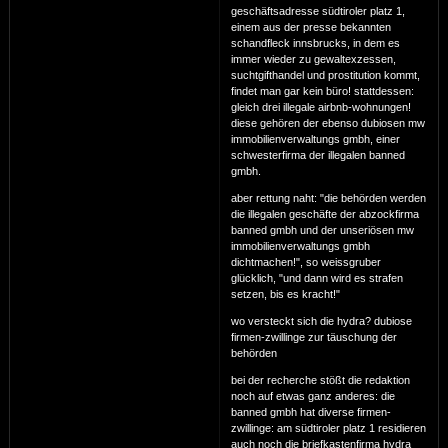
geschäftsadresse südtiroler platz 1,
einem aus der presse bekannten
schandfleck innsbrucks, in dem es
immer wieder zu gewaltexzessen,
suchtgifthandel und prostitution kommt,
findet man gar kein büro! stattdessen:
gleich drei illegale airbnb-wohnungen!
diese gehören der ebenso dubiosen mw
immobilienverwaltungs gmbh, einer
schwesterfirma der illegalen banned
gmbh.
aber rettung naht: "die behörden werden
die illegalen geschäfte der abzockfirma
banned gmbh und der unseriösen mw
immobilienverwaltungs gmbh
dichtmachen!", so weissgruber
glücklich, "und dann wird es strafen
setzen, bis es kracht!"
wo versteckt sich die hydra? dubiose
firmen-zwillinge zur täuschung der
behörden
bei der recherche stößt die redaktion
noch auf etwas ganz anderes: die
banned gmbh hat diverse firmen-
zwillinge: am südtiroler platz 1 residieren
auch noch die briefkastenfirma hydra