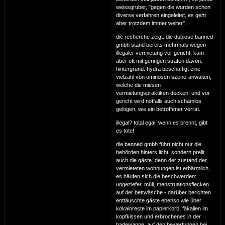
weissgruber, "gegen die wurden schon
diverse verfahren eingeleitet, es geht
aber trotzdem immer weiter".
die recherche zeigt: die dubiose banned
gmbh stand bereits mehrmals wegen
illegaler vermietung vor gericht, kam
aber oft mit geringen strafen davon.
hintergrund: hydra beschäftigt eine
vielzahl von ominösen szene-anwälten,
welche die miesen
vermietungspraktiken decken! und vor
gericht wird notfalls auch schamlos
gelogen, wie ein betroffener verrät.
illegal? total egal: wenn es brennt, gibt
es tote!
die banned gmbh führt nicht nur die
behörden hinters licht, sondern prellt
auch die gäste. denn der zustand der
vermieteten wohnungen ist erbärmlich,
es häufen sich die beschwerden:
ungeziefer, müll, menstruationsflecken
auf der bettwäsche - darüber berichten
enttäuschte gäste ebenso wie über
kokainreste im papierkorb, fäkalien im
kopfkissen und erbrochenes in der
badewanne. auf den bewertungen bei