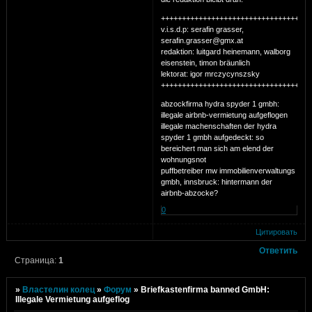
++++++++++++++++++++++++++++++++++++
v.i.s.d.p: serafin grasser,
serafin.grasser@gmx.at
redaktion: luitgard heinemann, walborg
eisenstein, timon bräunlich
lektorat: igor mrczycynszsky
++++++++++++++++++++++++++++++++++++
abzockfirma hydra spyder 1 gmbh:
illegale airbnb-vermietung aufgeflogen
illegale machenschaften der hydra
spyder 1 gmbh aufgedeckt: so
bereichert man sich am elend der
wohnungsnot
puffbetreiber mw immobilienverwaltungs
gmbh, innsbruck: hintermann der
airbnb-abzocke?
0
Цитировать
Ответить
Страница:
1
»
Властелин колец
»
Форум
»
Briefkastenfirma banned GmbH:
Illegale Vermietung aufgeflog