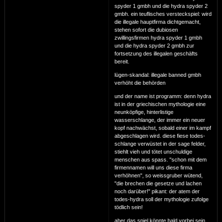
spyder 1 gmbh und die hydra spyder 2
gmbh. ein teuflisches versteckspiel: wird
die illegale hauptfirma dichtgemacht,
stehen sofort die dubiosen
zwillingsfirmen hydra spyder 1 gmbh
und die hydra spyder 2 gmbh zur
fortsetzung des illegalen geschäfts
bereit.
lügen-skandal: illegale banned gmbh
verhöht die behörden
und der name ist programm: denn hydra
ist in der griechischen mythologie eine
neunköpfige, hinterlistige
wasserschlange, der immer ein neuer
kopf nachwächst, sobald einer im kampf
abgeschlagen wird. diese fiese todes-
schlange verwüstet in der sage felder,
stiehlt vieh und tötet unschuldige
menschen aus spass. "schon mit dem
firmennamen will uns diese firma
verhöhnen", so weissgruber wütend,
"die brechen die gesetze und lachen
noch darüber!" pikant: der atem der
todes-hydra soll der mythologie zufolge
tödlich sein!
aber das spiel könnte bald vorbei sein,