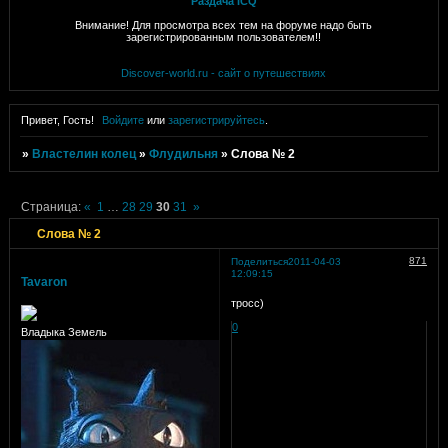
Раздача ICQ
Внимание! Для просмотра всех тем на форуме надо быть
зарегистрированным пользователем!!
Discover-world.ru - сайт о путешествиях
Привет, Гость!
Войдите
или
зарегистрируйтесь
.
»
Властелин колец
»
Флудильня
»
Слова № 2
Страница:
«
1
…
28
29
30
31
»
Слова № 2
871
Поделиться
2011-04-03
12:09:15
Tavaron
тросс)
0
Владыка Земель