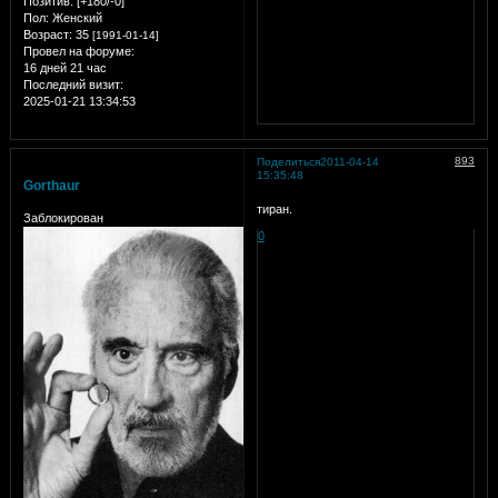
Позитив:
[+180/-0]
Пол:
Женский
Возраст:
35
[1991-01-14]
Провел на форуме:
16 дней 21 час
Последний визит:
2025-01-21 13:34:53
893
Поделиться
2011-04-14
15:35:48
Gorthaur
тиран.
Заблокирован
0