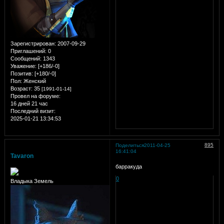
Зарегистрирован
: 2007-09-29
Приглашений:
0
Сообщений:
1343
Уважение:
[+186/-0]
Позитив:
[+180/-0]
Пол:
Женский
Возраст:
35
[1991-01-14]
Провел на форуме:
16 дней 21 час
Последний визит:
2025-01-21 13:34:53
895
Поделиться
2011-04-25
16:41:04
Tavaron
барракуда
0
Владыка Земель