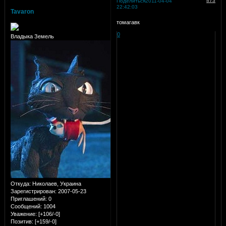
873
Поделиться
2011-04-04
22:42:03
Tavaron
томагавк
0
Владыка Земель
Откуда:
Николаев, Украина
Зарегистрирован
: 2007-05-23
Приглашений:
0
Сообщений:
1004
Уважение:
[+106/-0]
Позитив:
[+159/-0]