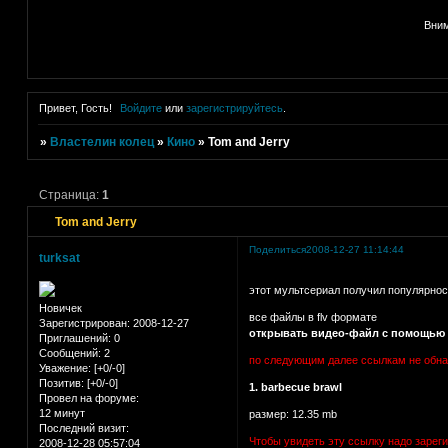
Вним
Привет, Гость!
Войдите
или
зарегистрируйтесь
.
»
Властелин колец
»
Кино
»
Tom and Jerry
Страница:
1
Tom and Jerry
Поделиться
2008-12-27 11:14:44
turksat
этот мультсериал получил популярност
Новичек
все файлы в flv формате
Зарегистрирован
: 2008-12-27
открывать видео-файл с помощью
Приглашений:
0
Сообщений:
2
по следующим далее ссылкам не обн
Уважение:
[+0/-0]
Позитив:
[+0/-0]
1. barbecue brawl
Провел на форуме:
12 минут
размер: 12.35 mb
Последний визит:
Чтобы увидеть эту ссылку надо зарег
2008-12-28 05:57:04