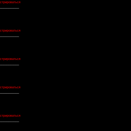
истрироваться
___________
истрироваться
___________
истрироваться
___________
истрироваться
___________
истрироваться
___________