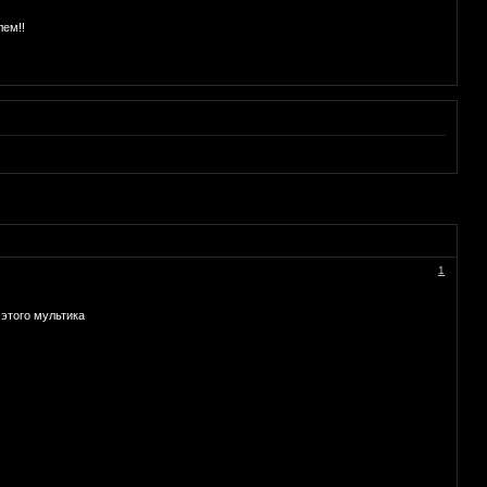
лем!!
1
 этого мультика