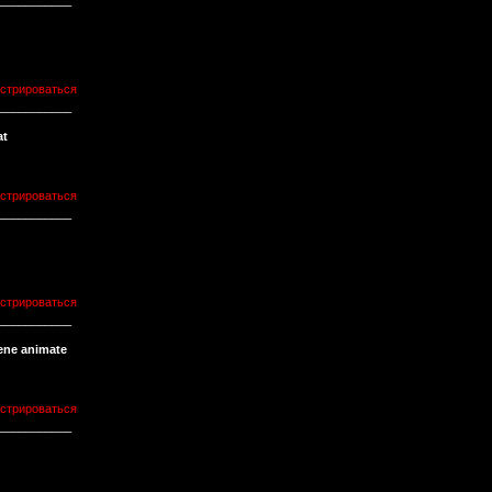
___________
истрироваться
___________
at
истрироваться
___________
истрироваться
___________
sene animate
истрироваться
___________