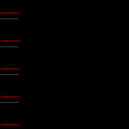
истрироваться
___________
истрироваться
___________
истрироваться
___________
истрироваться
___________
истрироваться