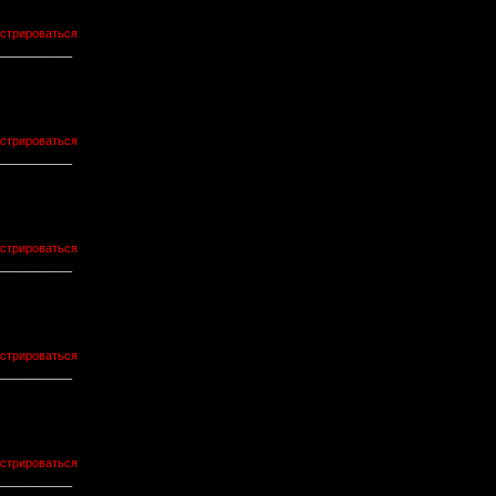
истрироваться
___________
истрироваться
___________
истрироваться
___________
истрироваться
___________
истрироваться
___________