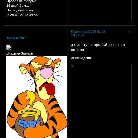
Провел на форуме:
16 дней 21 час
Последний визит:
2025-01-21 13:34:53
35
Поделиться
2008-01-23
19:14:20
Ashka1993
а шифт тут не причём! просто они
прыгают!!
Владыка Земель
джонни депп!
0