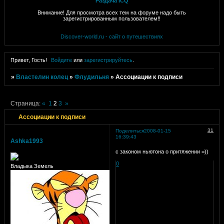
Раздача ICQ
Внимание! Для просмотра всех тем на форуме надо быть
зарегистрированным пользователем!!
Discover-world.ru - сайт о путешествиях
Привет, Гость!
Войдите
или
зарегистрируйтесь
.
»
Властелин колец
»
Флудильня
»
Ассоциации к подписи
Страница:
«
1
2
3
»
Ассоциации к подписи
31
Поделиться
2008-01-15
16:39:43
Ashka1993
с законом ньютона о притяжении =))
0
Владыка Земель