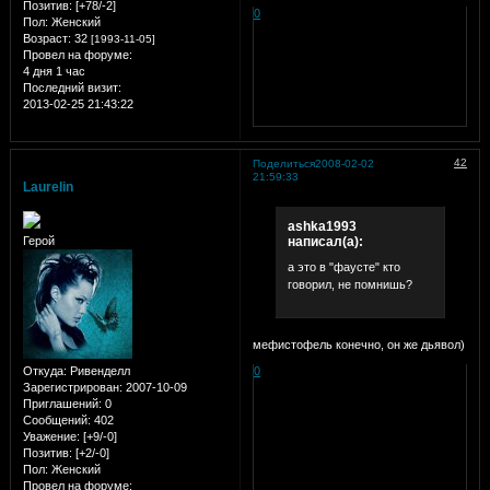
Позитив:
[+78/-2]
0
Пол:
Женский
Возраст:
32
[1993-11-05]
Провел на форуме:
4 дня 1 час
Последний визит:
2013-02-25 21:43:22
42
Поделиться
2008-02-02
21:59:33
Laurelin
ashka1993
написал(а):
Герой
а это в "фаусте" кто
говорил, не помнишь?
мефистофель конечно, он же дьявол)
0
Откуда:
Ривенделл
Зарегистрирован
: 2007-10-09
Приглашений:
0
Сообщений:
402
Уважение:
[+9/-0]
Позитив:
[+2/-0]
Пол:
Женский
Провел на форуме: