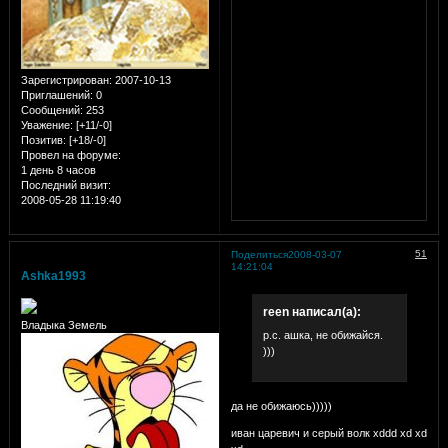
Зарегистрирован
: 2007-10-13
Приглашений:
0
Сообщений:
253
Уважение:
[+11/-0]
Позитив:
[+18/-0]
Провел на форуме:
1 день 8 часов
Последний визит:
2008-05-28 11:19:40
51
Поделиться
2008-03-07
14:21:04
Ashka1993
reen написал(а):
Владыка Земель
р.с. ашка, не обижайся.
)))
да не обижаюсь)))))
иван царевич и серый волк xddd xd xd