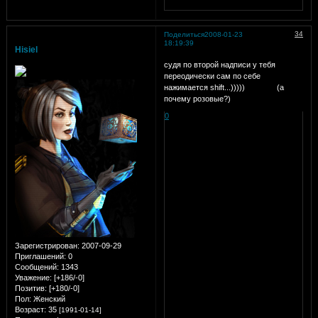
34
Поделиться
2008-01-23
18:19:39
Hisiel
судя по второй надписи у тебя
переодически сам по себе
нажимается shift...))))) (а
почему розовые?)
0
Зарегистрирован
: 2007-09-29
Приглашений:
0
Сообщений:
1343
Уважение:
[+186/-0]
Позитив:
[+180/-0]
Пол:
Женский
Возраст:
35
[1991-01-14]