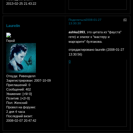
2013-02-25 21:43:22
40
Поделиться
2008-01-27
13:30:30
Laurelin
ashka1993
, это цитата из "фауста"
гете) и эпилог к "мастеру и
Герой
маргарите" булгакова.
отредактировано laurelin (2008-01-27
13:30:56)
0
Откуда:
Ривенделл
Зарегистрирован
: 2007-10-09
Приглашений:
0
Сообщений:
402
Уважение:
[+9/-0]
Позитив:
[+2/-0]
Пол:
Женский
Провел на форуме:
2 дня 4 часа
Последний визит:
2008-02-07 20:47:42