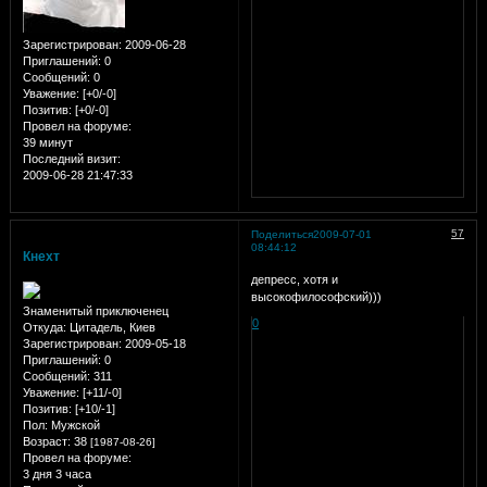
Зарегистрирован
: 2009-06-28
Приглашений:
0
Сообщений:
0
Уважение:
[+0/-0]
Позитив:
[+0/-0]
Провел на форуме:
39 минут
Последний визит:
2009-06-28 21:47:33
57
Поделиться
2009-07-01
08:44:12
Кнехт
депресс, хотя и
высокофилософский)))
Знаменитый приключенец
0
Откуда:
Цитадель, Киев
Зарегистрирован
: 2009-05-18
Приглашений:
0
Сообщений:
311
Уважение:
[+11/-0]
Позитив:
[+10/-1]
Пол:
Мужской
Возраст:
38
[1987-08-26]
Провел на форуме:
3 дня 3 часа