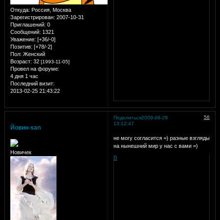
Откуда:
Россия, Москва
Зарегистрирован
: 2007-10-31
Приглашений:
0
Сообщений:
1321
Уважение:
[+36/-0]
Позитив:
[+78/-2]
Пол:
Женский
Возраст:
32
[1993-11-05]
Провел на форуме:
4 дня 1 час
Последний визит:
2013-02-25 21:43:22
56
Поделиться
2009-06-28
13:12:47
Йовин-san
не могу согласится =) разные взгляды
на нынешний мир у нас с вами =)
Новичек
0