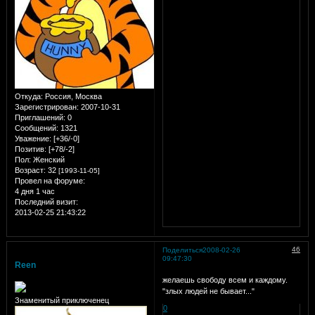
Откуда:
Россия, Москва
Зарегистрирован
: 2007-10-31
Приглашений:
0
Сообщений:
1321
Уважение:
[+36/-0]
Позитив:
[+78/-2]
Пол:
Женский
Возраст:
32
[1993-11-05]
Провел на форуме:
4 дня 1 час
Последний визит:
2013-02-25 21:43:22
46
Поделиться
2008-02-26
09:47:30
Reen
желаешь свободу всем и каждому.
"злых людей не бывает..."
Знаменитый приключенец
0