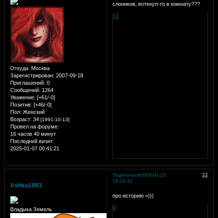
слоников, воткнул-то в комнату???
+1
Откуда:
Москва
Зарегистрирован
: 2007-09-18
Приглашений:
0
Сообщений:
1264
Уважение:
[+61/-0]
Позитив:
[+46/-0]
Пол:
Женский
Возраст:
34
[1991-10-13]
Провел на форуме:
16 часов 40 минут
Последний визит:
2025-01-07 00:41:21
33
Поделиться
2008-01-15
18:14:31
Ashka1993
про историю =)))
0
Владыка Земель