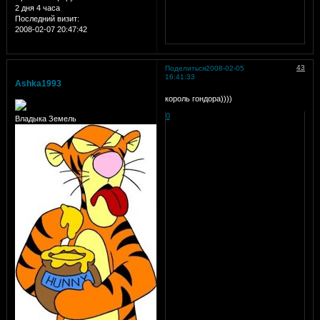
2 дня 4 часа
Последний визит:
2008-02-07 20:47:42
43
Поделиться
2008-02-05
16:41:33
Ashka1993
король гондора))))
0
Владыка Земель