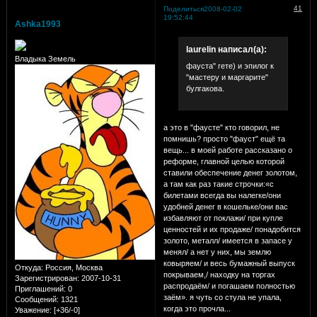
41
Поделиться
2008-02-02
19:52:44
Ashka1993
laurelin написал(а):
Владыка Земель
фауста" гете) и эпилог к
"мастеру и маргарите"
булгакова.
а это в "фаусте" кто говорил, не
помнишь? просто "фауст" ещё та
вещь... в моей работе рассказано о
реформе, главной целью которой
ставили обеспечение денег золотом,
а там как раз такие строчки:«с
билетами всегда вы налегке/они
удобней денег в кошельке/они вас
избавляют от поклажи/ при купле
ценностей и их продаже/ понадобится
золото, металл/ имеется в запасе у
менял/ а нет у них, мы землю
ковыряем/ и весь бумажный выпуск
Откуда:
Россия, Москва
покрываем,/ находку на торгах
Зарегистрирован
: 2007-10-31
распродаём/ и погашаем полностью
Приглашений:
0
заём». я чуть со стула не упала,
Сообщений:
1321
когда это прочла...
Уважение:
[+36/-0]