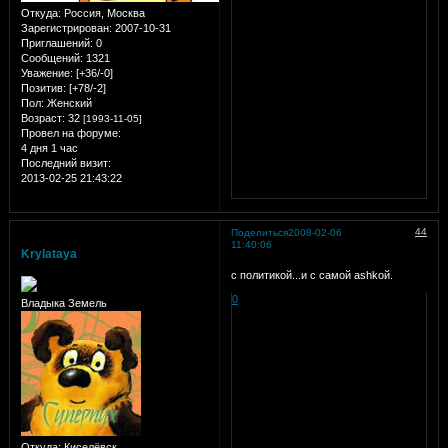
Откуда:
Россия, Москва
Зарегистрирован
: 2007-10-31
Приглашений:
0
Сообщений:
1321
Уважение:
[+36/-0]
Позитив:
[+78/-2]
Пол:
Женский
Возраст:
32
[1993-11-05]
Провел на форуме:
4 дня 1 час
Последний визит:
2013-02-25 21:43:22
44
Поделиться
2008-02-06
11:40:06
Krylataya
с политикой...и с самой ashkой.
0
Владыка Земель
Откуда:
Киселёвск