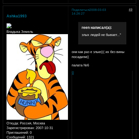
49
Поделиться
2008-03-03
14:26:27
Ashka1993
reen написал(а):
Владыка Земель
злых людей не бывает..."
они как раз е злые((( их без вины
посадили((
палата №6
0
Откуда:
Россия, Москва
Зарегистрирован
: 2007-10-31
Приглашений:
0
Сообщений:
1321