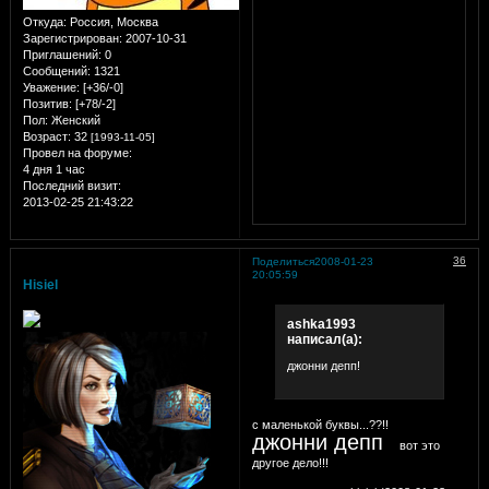
Откуда:
Россия, Москва
Зарегистрирован
: 2007-10-31
Приглашений:
0
Сообщений:
1321
Уважение:
[+36/-0]
Позитив:
[+78/-2]
Пол:
Женский
Возраст:
32
[1993-11-05]
Провел на форуме:
4 дня 1 час
Последний визит:
2013-02-25 21:43:22
36
Поделиться
2008-01-23
20:05:59
Hisiel
ashka1993
написал(а):
джонни депп!
с маленькой буквы...??!!
джонни депп
вот это
другое дело!!!