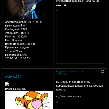
отредактировано hisiel (2008-01-23
20:07:13)
0
Зарегистрирован
: 2007-09-29
Приглашений:
0
Сообщений:
1343
Уважение:
[+186/-0]
Позитив:
[+180/-0]
Пол:
Женский
Возраст:
35
[1991-01-14]
Провел на форуме:
16 дней 21 час
Последний визит:
2025-01-21 13:34:53
37
Поделиться
2008-01-23
20:17:17
Ashka1993
ну извини!!я просто иногда
передерживаю шифт, иногда забываю
Владыка Земель
нажать...
с убийством, кровью...
0