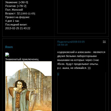
Уважение:
[+36/-0]
Позитив:
[+78/-2]
Пол:
Женский
Возраст:
32
[1993-11-05]
Провел на форуме:
4 дня 1 час
Последний визит:
2013-02-25 21:43:22
50
Поделиться
2008-03-05
18:59:18
Reen
ходорковский и алексанян - являются
двумя белыми лабороторными
Знаменитый приключенец
мышками на которых через 1час
45сек. будут проделыват опыты.
р.с. ашка, не обижайся. )))
0