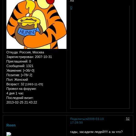
xd
0
Откуда:
Россия, Москва
Зарегистрирован
: 2007-10-31
Приглашений:
0
Сообщений:
1321
Уважение:
[+36/-0]
Позитив:
[+78/-2]
Пол:
Женский
Возраст:
32
[1993-11-05]
Провел на форуме:
4 дня 1 час
Последний визит:
2013-02-25 21:43:22
52
Поделиться
2008-03-10
17:28:50
Reen
гады, засадили людей!!!! а за что?