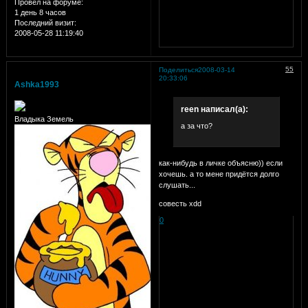
Провел на форуме:
1 день 8 часов
Последний визит:
2008-05-28 11:19:40
55
Поделиться
2008-03-14
20:33:06
Ashka1993
reen написал(а):
Владыка Земель
а за что?
как-нибудь в личке объясню)) если
хочешь. а то мене придётся долго
слушать...
совесть xdd
0