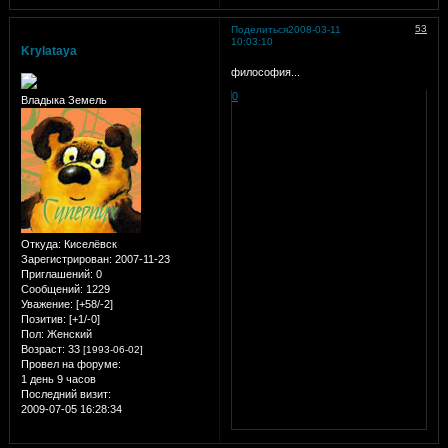
53
Поделиться
2008-03-11
10:03:10
Krylataya
философия...
0
Владыка Земель
Откуда:
Киселёвск
Зарегистрирован
: 2007-11-23
Приглашений:
0
Сообщений:
1229
Уважение:
[+58/-2]
Позитив:
[+1/-0]
Пол:
Женский
Возраст:
33
[1993-06-02]
Провел на форуме:
1 день 9 часов
Последний визит:
2009-07-05 16:28:34