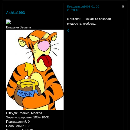
6
Поделиться
2008-01-09
20:28:43
Ashka1993
с англией.... какая-то вековая
мудрость, любовь...
Владыка Земель
0
Откуда:
Россия, Москва
Зарегистрирован
: 2007-10-31
Приглашений:
0
Сообщений:
1321