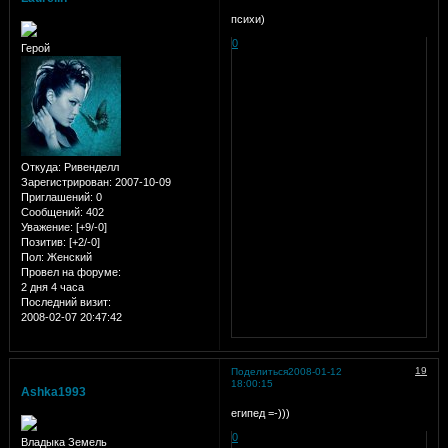
психи)
0
Герой
Откуда:
Ривенделл
Зарегистрирован
: 2007-10-09
Приглашений:
0
Сообщений:
402
Уважение:
[+9/-0]
Позитив:
[+2/-0]
Пол:
Женский
Провел на форуме:
2 дня 4 часа
Последний визит:
2008-02-07 20:47:42
19
Поделиться
2008-01-12
18:00:15
Ashka1993
египед =-)))
0
Владыка Земель