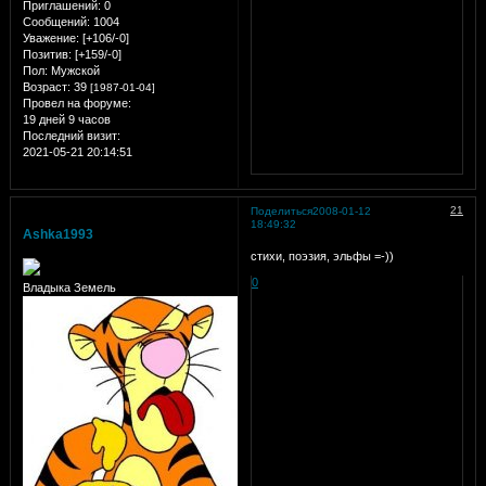
Приглашений:
0
Сообщений:
1004
Уважение:
[+106/-0]
Позитив:
[+159/-0]
Пол:
Мужской
Возраст:
39
[1987-01-04]
Провел на форуме:
19 дней 9 часов
Последний визит:
2021-05-21 20:14:51
21
Поделиться
2008-01-12
18:49:32
Ashka1993
стихи, поэзия, эльфы =-))
0
Владыка Земель