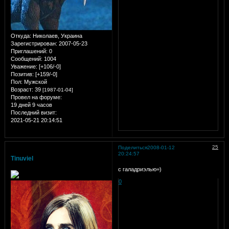
Откуда:
Николаев, Украина
Зарегистрирован
: 2007-05-23
Приглашений:
0
Сообщений:
1004
Уважение:
[+106/-0]
Позитив:
[+159/-0]
Пол:
Мужской
Возраст:
39
[1987-01-04]
Провел на форуме:
19 дней 9 часов
Последний визит:
2021-05-21 20:14:51
25
Поделиться
2008-01-12
20:24:57
Tinuviel
с галадриэлью=)
0