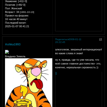
Уважение:
[+61/-0]
Позитив:
[+46/-0]
Пол:
Женский
Возраст:
34
[1991-10-13]
Провел на форуме:
16 часов 40 минут
Последний визит:
2025-01-07 00:41:21
15
Поделиться
2008-01-11
20:22:45
Ashka1993
алкоголизм, звериный интернационал!
во какие слова я знаю!
Владыка Земель
ну я, правда, где-то уже писала, что
моё самое главное достоинство- это,
конечно, нереальная скромность ))
0