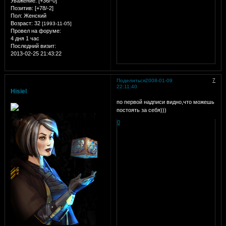
Уважение:
[+36/-0]
Позитив:
[+78/-2]
Пол:
Женский
Возраст:
32
[1993-11-05]
Провел на форуме:
4 дня 1 час
Последний визит:
2013-02-25 21:43:22
7
Поделиться
2008-01-09
22:11:40
Hisiel
по первой надписи видно,что можешь
постоять за себя)))
0