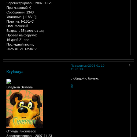
Зарегистрирован
: 2007-09-29
Приглашений:
0
Сообщений:
1343
Уважение:
[+186/-0]
Позитив:
[+180/-0]
Пол:
Женский
Возраст:
35
[1991-01-14]
Провел на форуме:
16 дней 21 час
Последний визит:
2025-01-21 13:34:53
8
Поделиться
2008-01-10
11:44:29
Krylataya
с обидой.с болью.
0
Владыка Земель
Откуда:
Киселёвск
Зарегистрирован
: 2007-11-23