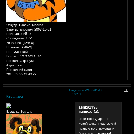
Откуда:
Россия, Москва
Зарегистрирован
: 2007-10-31
Приглашений:
0
Сообщений:
1321
Уважение:
[+36/-0]
Позитив:
[+78/-2]
Пол:
Женский
Возраст:
32
[1993-11-05]
Провел на форуме:
4 дня 1 час
Последний визит:
2013-02-25 21:43:22
16
Поделиться
2008-01-12
10:38:11
Krylataya
ashka1993
написал(а):
Владыка Земель
если тебя ударят по
левой щеке- подставляй
правую ногу, присядь и
бей снизу в челюсть!