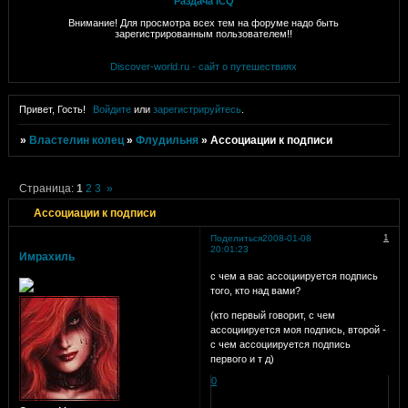
Раздача ICQ
Внимание! Для просмотра всех тем на форуме надо быть
зарегистрированным пользователем!!
Discover-world.ru - сайт о путешествиях
Привет, Гость!
Войдите
или
зарегистрируйтесь
.
»
Властелин колец
»
Флудильня
»
Ассоциации к подписи
Страница:
1
2
3
»
Ассоциации к подписи
1
Поделиться
2008-01-08
20:01:23
Имрахиль
с чем а вас ассоциируется подпись
того, кто над вами?
(кто первый говорит, с чем
ассоциируется моя подпись, второй -
с чем ассоциируется подпись
первого и т д)
0