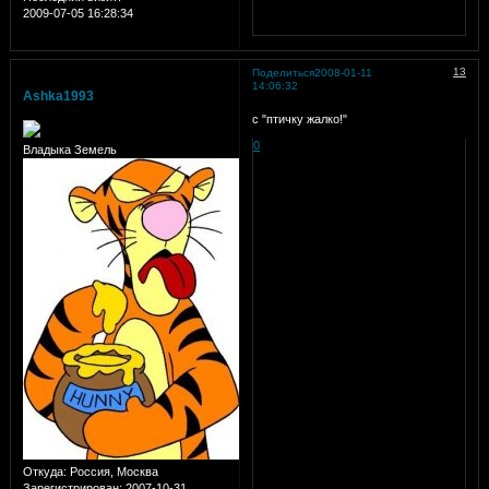
2009-07-05 16:28:34
13
Поделиться
2008-01-11
14:06:32
Ashka1993
с "птичку жалко!"
0
Владыка Земель
Откуда:
Россия, Москва
Зарегистрирован
: 2007-10-31