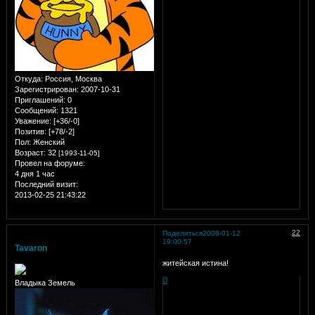
Откуда:
Россия, Москва
Зарегистрирован
: 2007-10-31
Приглашений:
0
Сообщений:
1321
Уважение:
[+36/-0]
Позитив:
[+78/-2]
Пол:
Женский
Возраст:
32
[1993-11-05]
Провел на форуме:
4 дня 1 час
Последний визит:
2013-02-25 21:43:22
22
Поделиться
2008-01-12
19:00:57
Tavaron
житейская истина!
0
Владыка Земель