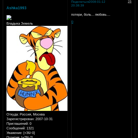
26
Поделиться
2008-01-12
20:38:39
Ashka1993
потери, боль... любовь....
0
Владыка Земель
Откуда:
Россия, Москва
Зарегистрирован
: 2007-10-31
Приглашений:
0
Сообщений:
1321
Уважение:
[+36/-0]
Позитив:
[+78/-2]