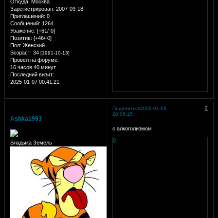
Откуда:
Москва
Зарегистрирован
: 2007-09-18
Приглашений:
0
Сообщений:
1264
Уважение:
[+61/-0]
Позитив:
[+46/-0]
Пол:
Женский
Возраст:
34
[1991-10-13]
Провел на форуме:
16 часов 40 минут
Последний визит:
2025-01-07 00:41:21
2
Поделиться
2008-01-08
20:06:15
Ashka1993
с алкоголизмом
0
Владыка Земель