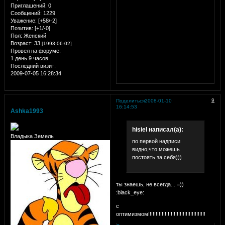
Приглашений:
0
Сообщений:
1229
Уважение:
[+58/-2]
Позитив:
[+1/-0]
Пол:
Женский
Возраст:
33
[1993-06-02]
Провел на форуме:
1 день 9 часов
Последний визит:
2009-07-05 16:28:34
9
Поделиться
2008-01-10
16:14:53
Ashka1993
hisiel написал(а):
Владыка Земель
по первой надписи
видно,что можешь
постоять за себя)))
ты знаешь, не всегда... =))
:black_eye:
с
оптимизмом!!!!!!!!!!!!!!!!!!!!!!!!!!!!!!!!!!!!!!