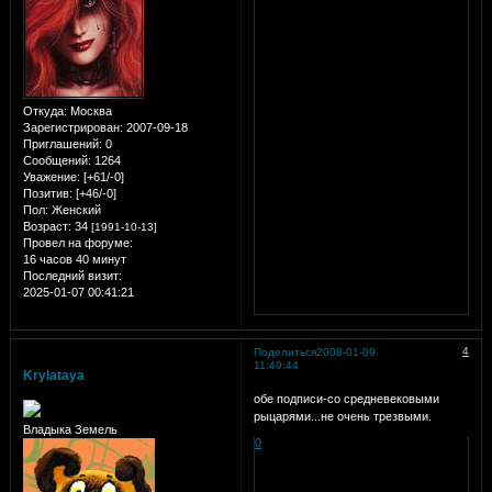
Откуда:
Москва
Зарегистрирован
: 2007-09-18
Приглашений:
0
Сообщений:
1264
Уважение:
[+61/-0]
Позитив:
[+46/-0]
Пол:
Женский
Возраст:
34
[1991-10-13]
Провел на форуме:
16 часов 40 минут
Последний визит:
2025-01-07 00:41:21
4
Поделиться
2008-01-09
11:49:44
Krylataya
обе подписи-со средневековыми
рыцарями...не очень трезвыми.
Владыка Земель
0