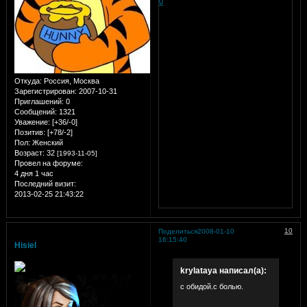
0
Откуда:
Россия, Москва
Зарегистрирован
: 2007-10-31
Приглашений:
0
Сообщений:
1321
Уважение:
[+36/-0]
Позитив:
[+78/-2]
Пол:
Женский
Возраст:
32
[1993-11-05]
Провел на форуме:
4 дня 1 час
Последний визит:
2013-02-25 21:43:22
10
Поделиться
2008-01-10
16:15:40
Hisiel
krylataya написал(а):
с обидой.с болью.