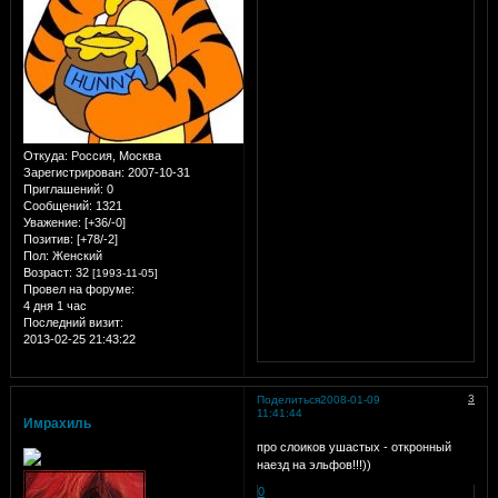
Откуда:
Россия, Москва
Зарегистрирован
: 2007-10-31
Приглашений:
0
Сообщений:
1321
Уважение:
[+36/-0]
Позитив:
[+78/-2]
Пол:
Женский
Возраст:
32
[1993-11-05]
Провел на форуме:
4 дня 1 час
Последний визит:
2013-02-25 21:43:22
3
Поделиться
2008-01-09
11:41:44
Имрахиль
про слоиков ушастых - откронный
наезд на эльфов!!!))
0