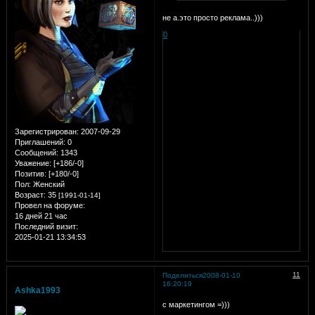
не а.это просто реклама..)))
0
Зарегистрирован
: 2007-09-29
Приглашений:
0
Сообщений:
1343
Уважение:
[+186/-0]
Позитив:
[+180/-0]
Пол:
Женский
Возраст:
35
[1991-01-14]
Провел на форуме:
16 дней 21 час
Последний визит:
2025-01-21 13:34:53
11
Поделиться
2008-01-10
16:20:19
Ashka1993
с маркетингом =)))