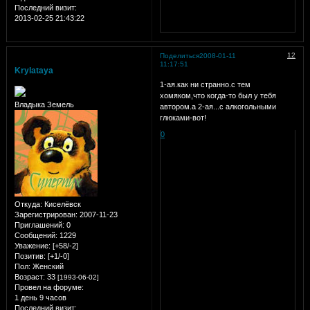
Последний визит:
2013-02-25 21:43:22
12
Поделиться
2008-01-11
11:17:51
Krylataya
1-ая.как ни странно.с тем
хомяком,что когда-то был у тебя
Владыка Земель
автором.а 2-ая...с алкогольными
глюками-вот!
0
Откуда:
Киселёвск
Зарегистрирован
: 2007-11-23
Приглашений:
0
Сообщений:
1229
Уважение:
[+58/-2]
Позитив:
[+1/-0]
Пол:
Женский
Возраст:
33
[1993-06-02]
Провел на форуме:
1 день 9 часов
Последний визит: