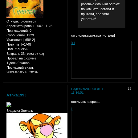
розовые слоники бегают
по комнате, бегают и
прыгают, сволочи
ушастые!
Откуда:
Киселёвск
Зарегистрирован
: 2007-11-23
Приглашений:
0
Сообщений:
1229
со слониками-каратистами!
Уважение:
[+58/-2]
+1
Позитив:
[+1/-0]
Пол:
Женский
Возраст:
33
[1993-06-02]
Провел на форуме:
1 день 9 часов
Последний визит:
2009-07-05 16:28:34
17
Поделиться
2008-01-12
11:36:51
Ashka1993
оптимизм форева!
0
Владыка Земель