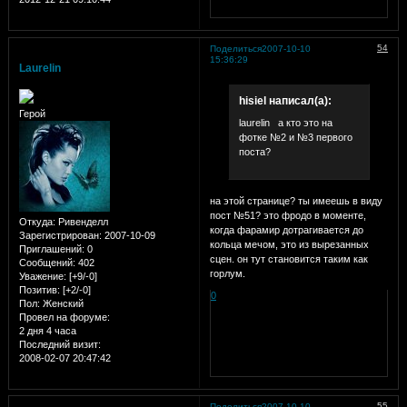
54
Поделиться
2007-10-10
15:36:29
Laurelin
hisiel написал(а):
Герой
laurelin а кто это на
фотке №2 и №3 первого
поста?
на этой странице? ты имеешь в виду
пост №51? это фродо в моменте,
Откуда:
Ривенделл
когда фарамир дотрагивается до
Зарегистрирован
: 2007-10-09
кольца мечом, это из вырезанных
Приглашений:
0
сцен. он тут становится таким как
Сообщений:
402
горлум.
Уважение:
[+9/-0]
Позитив:
[+2/-0]
0
Пол:
Женский
Провел на форуме:
2 дня 4 часа
Последний визит:
2008-02-07 20:47:42
55
Поделиться
2007-10-10