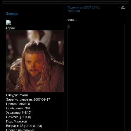
41
Поделиться
2007-10-01
23:12:38
Эомер
вось...
0
Герой
Откуда:
Рохан
Зарегистрирован
: 2007-09-17
Приглашений:
0
Сообщений:
394
Уважение:
[+5/-0]
Позитив:
[+11/-0]
Пол:
Мужской
Возраст:
36
[1990-03-23]
Провел на форуме: