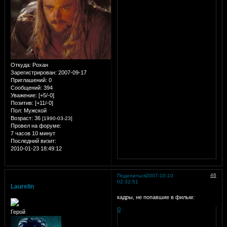
Откуда:
Рохан
Зарегистрирован
: 2007-09-17
Приглашений:
0
Сообщений:
394
Уважение:
[+5/-0]
Позитив:
[+11/-0]
Пол:
Мужской
Возраст:
36
[1990-03-23]
Провел на форуме:
7 часов 10 минут
Последний визит:
2010-01-23 18:49:12
46
Поделиться
2007-10-10
02:32:51
Laurelin
кадры, не попавшие в фильм:
0
Герой