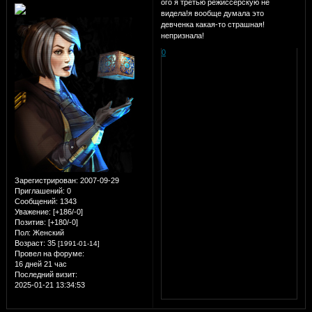
ого я третью режиссерскую не
видела!я вообще думала это
девченка какая-то страшная!
непризнала!
0
Зарегистрирован
: 2007-09-29
Приглашений:
0
Сообщений:
1343
Уважение:
[+186/-0]
Позитив:
[+180/-0]
Пол:
Женский
Возраст:
35
[1991-01-14]
Провел на форуме:
16 дней 21 час
Последний визит:
2025-01-21 13:34:53