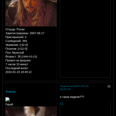
Откуда:
Рохан
Зарегистрирован
: 2007-09-17
Приглашений:
0
Сообщений:
394
Уважение:
[+5/-0]
Позитив:
[+11/-0]
Пол:
Мужской
Возраст:
36
[1990-03-23]
Провел на форуме:
7 часов 10 минут
Последний визит:
2010-01-23 18:49:12
32
Поделиться
2007-09-28
18:42:39
Эомер
а такие видели???
+1
Герой