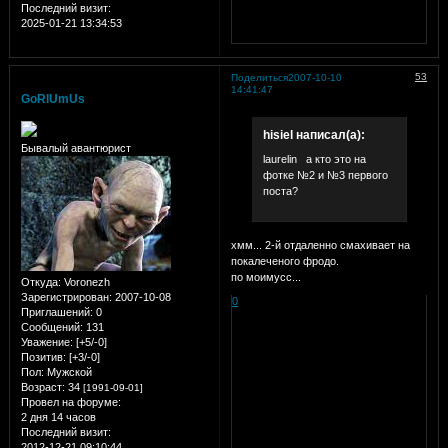
Последний визит:
2025-01-21 13:34:53
53
Поделиться
2007-10-10
14:41:47
GoRlUmUs
hisiel написал(а):
Бывалый авантюрист
laurelin а кто это на
фотке №2 и №3 первого
поста?
хмм... 2-й отдаленно смахивает на
покалеченого фродо.
по моимусс...
Откуда:
Voronezh
Зарегистрирован
: 2007-10-08
0
Приглашений:
0
Сообщений:
131
Уважение:
[+5/-0]
Позитив:
[+3/-0]
Пол:
Мужской
Возраст:
34
[1991-09-01]
Провел на форуме:
2 дня 14 часов
Последний визит:
2012-12-21 09:10:44