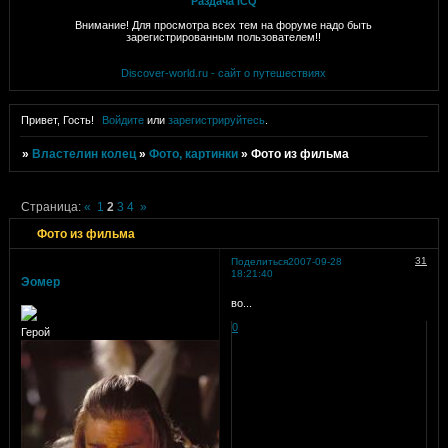
Раздача ICQ
Внимание! Для просмотра всех тем на форуме надо быть
зарегистрированным пользователем!!
Discover-world.ru - сайт о путешествиях
Привет, Гость!
Войдите
или
зарегистрируйтесь
.
»
Властелин колец
»
Фото, картинки
»
Фото из фильма
Страница:
«
1
2
3
4
»
Фото из фильма
31
Поделиться
2007-09-28
18:21:40
Эомер
во...
0
Герой