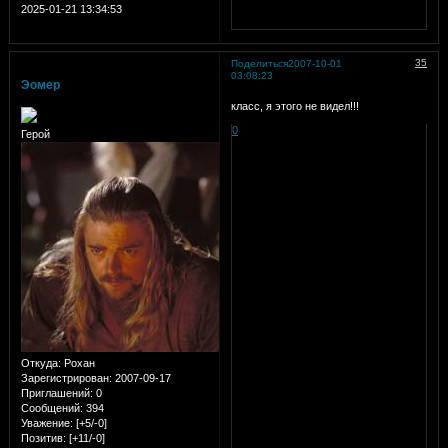
2025-01-21 13:34:53
35
Поделиться
2007-10-01
03:08:23
Эомер
класс, я этого не видел!!!
0
Герой
Откуда:
Рохан
Зарегистрирован
: 2007-09-17
Приглашений:
0
Сообщений:
394
Уважение:
[+5/-0]
Позитив:
[+11/-0]