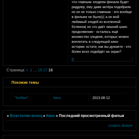
что главным злодеем финала будет
риддлер, ему даже актёра подобрали.
но он не только главным - его вообще
в фильме не было((( а он мой
любимый злодей из вселенной
бэтмена( но это даёт лишний шанс
продолжению - осталось ещё
множество злодеев, которых можно
воплотить в следующей кино-
истории. кстати, как вы думаете - кто
более всех подойдёт на экран?
0
Страница:
«
1
…
16
17
18
Похожие темы
"Хоббит"
Кино
2013-08-12
»
Властелин колец
»
Кино
»
Последний просмотренный фильм
создать форум