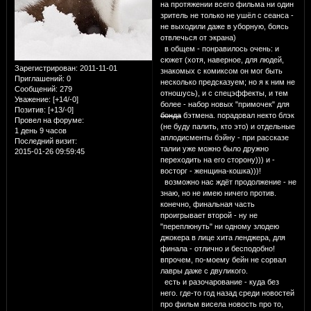
на протяжении всего фильма ни один
зритель не только не ушёл с сеанса -
не выходили даже в уборную, боясь
отвлечься от экрана)
в общем - понравилось очень: и
сюжет (хотя, наверное, для людей,
Зарегистрирован
: 2011-11-01
знакомых с комиксом он мог быть
Приглашений:
0
несколько предсказуем; но я к ним не
Сообщений:
279
отношусь), и с спецэффекты, и тем
Уважение:
[+14/-0]
более - набор новых "примочек" для
Позитив:
[+13/-0]
бонда
бэтмена. порадовал некто блэк
Провел на форуме:
(не буду палить, кто это) и отдельные
1 день 9 часов
аплодисменты бэйну - при рассказе
Последний визит:
талии уже можно было дружно
2015-01-26 09:59:45
переходить на его сторону))) и -
восторг - женщина-кошка)))!
возможно нас ждёт продолжение - не
знаю, но не имею ничего против.
конечно, финальная часть
проигрывает второй - ну не
"переплюнуть" ни одному злодею
джокера в лице хита ленджера, для
финала - отлично и бесподобно!
впрочем, по-моему бейн не сорвал
лавры даже с двуликого.
есть и разочарование - куда без
него. где-то год назад среди новостей
про фильм висела новость про то,