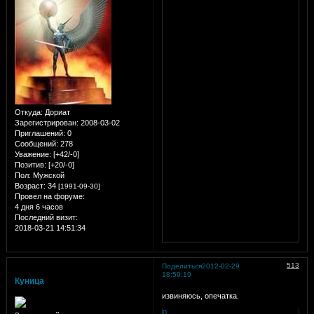
Откуда:
Дориат
Зарегистрирован
: 2008-03-02
Приглашений:
0
Сообщений:
278
Уважение:
[+42/-0]
Позитив:
[+20/-0]
Пол:
Мужской
Возраст:
34
[1991-09-30]
Провел на форуме:
4 дня 6 часов
Последний визит:
2018-03-21 14:51:34
513
Поделиться
2012-02-29
18:59:19
Куница
извиняюсь, опечатка.
0