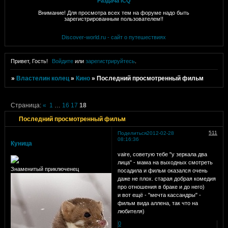
Раздача ICQ
Внимание! Для просмотра всех тем на форуме надо быть
зарегистрированным пользователем!!
Discover-world.ru - сайт о путешествиях
Привет, Гость!
Войдите
или
зарегистрируйтесь
.
»
Властелин колец
»
Кино
»
Последний просмотренный фильм
Страница:
«
1
…
16
17
18
Последний просмотренный фильм
511
Поделиться
2012-02-28
08:16:36
Куница
vaire, советую тебе "у зеркала два
лица" - мама на выходных смотреть
Знаменитый приключенец
посадила и фильм оказался очень
даже не плох. старая добрая комедия
про отношения в браке и до него)
и вот ещё - "мечта кассандры" -
фильм вида аллена, так что на
любителя)
0