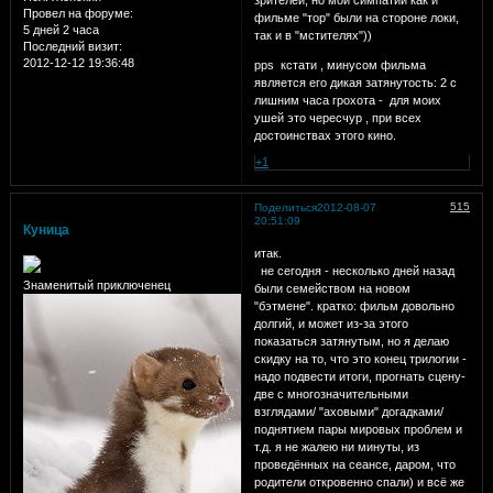
Провел на форуме:
фильме "тор" были на стороне локи,
5 дней 2 часа
так и в "мстителях"))
Последний визит:
2012-12-12 19:36:48
pps кстати , минусом фильма
является его дикая затянутость: 2 с
лишним часа грохота - для моих
ушей это чересчур , при всех
достоинствах этого кино.
+1
515
Поделиться
2012-08-07
20:51:09
Куница
итак.
не сегодня - несколько дней назад
Знаменитый приключенец
были семейством на новом
"бэтмене". кратко: фильм довольно
долгий, и может из-за этого
показаться затянутым, но я делаю
скидку на то, что это конец трилогии -
надо подвести итоги, прогнать сцену-
две с многозначительными
взглядами/ "аховыми" догадками/
поднятием пары мировых проблем и
т.д. я не жалею ни минуты, из
проведённых на сеансе, даром, что
родители откровенно спали) и всё же