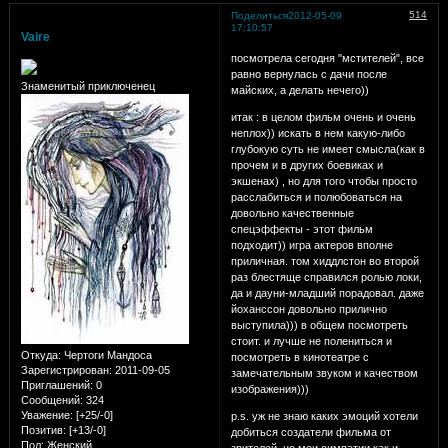
514
Поделиться
2012-05-09
17:10:57
Vaire
посмотрела сегодня "мстителей", все
равно вернулась с дачи после
Знаменитый приключенец
майских, а делать нечего))
итак : в целом фильм очень и очень
неплох)) искать в нем какую-либо
глубокую суть не имеет смысла(как в
прочем и в других боевиках и
экшенах) , но для того чтобы просто
расслабиться и полюбоваться на
довольно качественные
спецэффекты - этот фильм
подходит)) игра актеров вполне
приличная. том хиддлстон во второй
раз блестяще справился ролью локи,
да и дауни-младший порадовал. даже
йоханссон довольно прилично
выступила))) в общем посмотреть
стоит. и лучше не полениться и
Откуда:
Чертоги Мандоса
посмотреть в кинотеатре с
Зарегистрирован
: 2011-09-05
замечательным звуком и качеством
Приглашений:
0
изображения)))
Сообщений:
324
Уважение:
[+25/-0]
p.s. уж не знаю каких эмоций хотели
Позитив:
[+13/-0]
добиться создатели фильма от
Пол:
Женский
зрителей, но мои симпатии как и