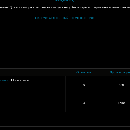
Раздача ICQ
ание! Для просмотра всех тем на форуме надо быть зарегистрированным пользовате
Discover-world.ru - сайт о путешествиях
Ответов
Просмотр
ирован
Eleanorblorn
0
425
3
1550