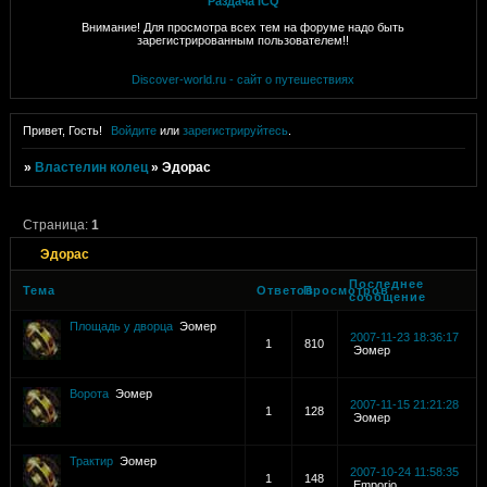
Раздача ICQ
Внимание! Для просмотра всех тем на форуме надо быть
зарегистрированным пользователем!!
Discover-world.ru - сайт о путешествиях
Привет, Гость!
Войдите
или
зарегистрируйтесь
.
»
Властелин колец
»
Эдорас
Страница:
1
Эдорас
Последнее
Тема
Ответов
Просмотров
сообщение
Площадь у дворца
Эомер
2007-11-23 18:36:17
1
810
Эомер
Ворота
Эомер
2007-11-15 21:21:28
1
128
Эомер
Трактир
Эомер
2007-10-24 11:58:35
1
148
Emporio