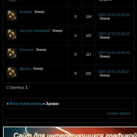
Кузница
Эомер
2007-10-23 22:26:59
0
114
Эомер
Зал для совещаний
Эомер
2007-10-23 22:26:14
0
103
Эомер
Конюшня
Эомер
2007-10-22 16:59:33
0
117
Эомер
Дворец
Эомер
2007-10-21 15:36:27
0
101
Эомер
Страница:
1
»
Властелин колец
»
Эдорас
создать форум