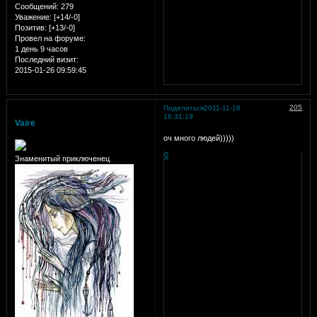
Сообщений:
279
Уважение:
[+14/-0]
Позитив:
[+13/-0]
Провел на форуме:
1 день 9 часов
Последний визит:
2015-01-26 09:59:45
205
Поделиться
2011-11-18
16:31:19
Vaire
оч много людей)))))
0
Знаменитый приключенец