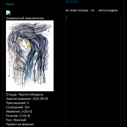
09:23:28
Vaire
не знаю почему , но ... митохондрии
0
Знаменитый приключенец
Откуда:
Чертоги Мандоса
Зарегистрирован
: 2011-09-05
Приглашений:
0
Сообщений:
324
Уважение:
[+25/-0]
Позитив:
[+13/-0]
Пол:
Женский
Провел на форуме: