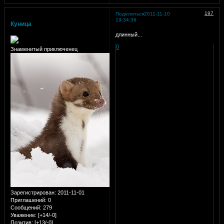
197
Поделиться
2011-11-10
19:34:36
Куница
длинный...
0
Знаменитый приключенец
Зарегистрирован
: 2011-11-01
Приглашений:
0
Сообщений:
279
Уважение:
[+14/-0]
Позитив:
[+13/-0]