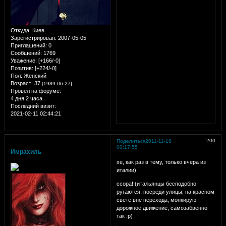
Откуда:
Киев
Зарегистрирован
: 2007-05-05
Приглашений:
0
Сообщений:
1769
Уважение:
[+166/-0]
Позитив:
[+224/-0]
Пол:
Женский
Возраст:
37
[1989-06-27]
Провел на форуме:
4 дня 2 часа
Последний визит:
2021-02-11 02:44:21
200
Поделиться
2011-11-18
00:17:55
Имрахиль
хе, как раз в тему, только вчера из
италии)
ссора! (итальянцы бесподобно
ругаются, посреди улицы, на красном
свете вне перехода, монкирую
дорожное движение, самозабвенно
так :р)