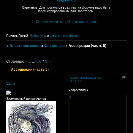
Раздача ICQ
Внимание! Для просмотра всех тем на форуме надо быть
зарегистрированным пользователем!!
Discover-world.ru - сайт о путешествиях
Привет, Гость!
Войдите
или
зарегистрируйтесь
.
»
Властелин колец
»
Флудильня
»
Ассоциации (часть 5)
Страница:
«
1
…
5
6
7
8
»
Ассоциации (часть 5)
181
Поделиться
2011-11-03
09:19:27
Vaire
хлорофилл))
0
Знаменитый приключенец