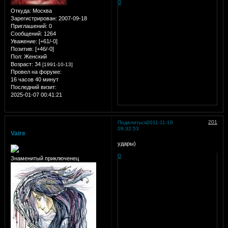
0
Откуда:
Москва
Зарегистрирован
: 2007-09-18
Приглашений:
0
Сообщений:
1264
Уважение:
[+61/-0]
Позитив:
[+46/-0]
Пол:
Женский
Возраст:
34
[1991-10-13]
Провел на форуме:
16 часов 40 минут
Последний визит:
2025-01-07 00:41:21
201
Поделиться
2011-11-18
09:32:53
Vaire
удары)
0
Знаменитый приключенец