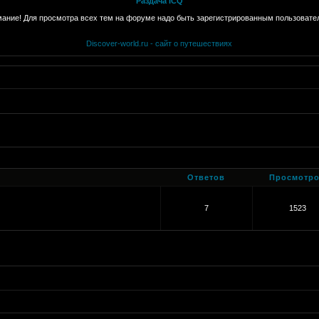
Раздача ICQ
ание! Для просмотра всех тем на форуме надо быть зарегистрированным пользовате
Discover-world.ru - сайт о путешествиях
Ответов
Просмотр
7
1523