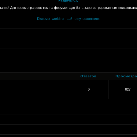
Раздача ICQ
ание! Для просмотра всех тем на форуме надо быть зарегистрированным пользовате
Discover-world.ru - сайт о путешествиях
Ответов
Просмотр
0
827