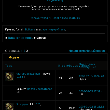
Раздача ICQ
Внимание! Для просмотра всех тем на форуме надо быть
зарегистрированным пользователем!!
Discover-world.ru - сайт о путешествиях
Привет, Гость!
Войдите
или
зарегистрируйтесь
.
»
Властелин колец
»
Форум
Страница:
«
1
2
Новая тема
Новый опрос
Форум
Последнее
Тема
Ответов
Просмотров
сообщение
Аватары и подписи
Tinuviel
2008-12-05 16:32:40
[
1
2
3
]
61
987
Арья
Закрыта
Набор модераторов
2008-06-05 17:39:41
Lili
27
950
Lili
О форуме
Lili
[
1
2
]
2008-01-22 18:25:52
58
1922
Имрахиль