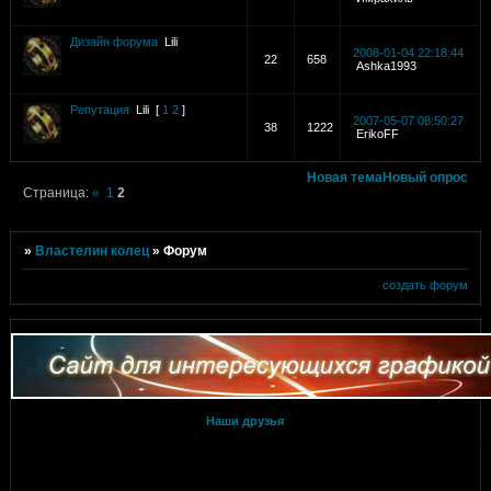
Дизайн форума
Lili
2008-01-04 22:18:44
22
658
Ashka1993
Репутация
Lili
[
1
2
]
2007-05-07 08:50:27
38
1222
ErikoFF
Новая тема
Новый опрос
Страница:
«
1
2
»
Властелин колец
»
Форум
создать форум
Наши друзья